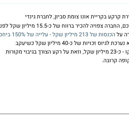
ת קרקע בקריית אונו צומת סביון, לחברת גינדי
החזקות, תמורת 151 מיליון שקל. לאחר ההסכם, החברה צפויה להכיר ברווח של כ-15.5 מיליון שקל 
רה על
הכנסות של 213 מיליון שקל - עלייה של 150% 
. בנוסף, הודיעה החברה כי היא נערכת לגיוס זכויות של כ-40 מיליון שקל כשיעקב
אטרקצ'י, בעל השליטה בחברה, יזרים את חלקו - כ-23 מיליון שקל, וזאת על רקע הצורך בגיבוי מקורות
ופה קרובה.