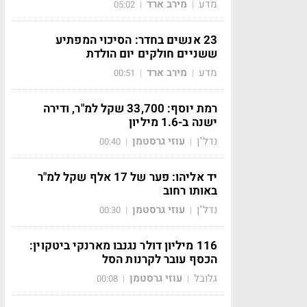
מדע
מירב ארד
05:02
|
|
23 אנשים בחדר: הסיכוי המפתיע
ששניים חולקים יום הולדת
מדע
מירב ארד
00:51
|
|
רמת יוסף: 33,700 שקל למ"ר, ודירה
ישנה ב-1.6 מיליון
נדל"ן
עוזי גרסטמן
00:40
|
|
יד אליהו: פער של 17 אלף שקל למ"ר
באותו רחוב
נדל"ן
עוזי גרסטמן
00:30
|
|
116 מיליון דולר נגנבו מארנקי ביטקוין:
הכסף עובר לקרנות הסל
גלובל
עוזי גרסטמן
00:08
|
|