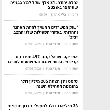
נחלת יהודה: 31 אלף שקל למ"ר בבנייה
שתימסר ב-2028
נדל"ן
צלי אהרון
00:09
|
|
"שוק המשרדים ממשיך להיות מאתגר
ותחרותי, באזורי הפעילות שלנו המצב
יציב"
שוק ההון
מנדי הניג
07/08/2026
|
|
אמריקה ישראל קונה 49% מפרויקט
קריניצי: השווי שנגזר והמשמעות לאב-גד
שוק ההון
מנדי הניג
07/08/2026
|
|
נקסט ויז'ן חצתה 205 מיליון דולר
בהזמנות מתחילת השנה
שוק ההון
מנדי הניג
07/08/2026
|
|
38 מיליארד דולר למפעלי זיכרון חדשים: