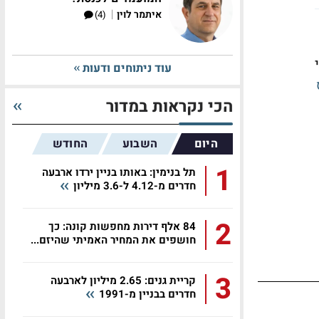
|
איתמר לוין
(4)
לפני
עוד ניתוחים ודעות
ביחס
הכי נקראות במדור
היום
השבוע
החודש
1
תל בנימין: באותו בניין ירדו ארבעה
חדרים מ-4.12 ל-3.6 מיליון
2
84 אלף דירות מחפשות קונה: כך
חושפים את המחיר האמיתי שהיזם...
3
קריית גנים: 2.65 מיליון לארבעה
חדרים בבניין מ-1991