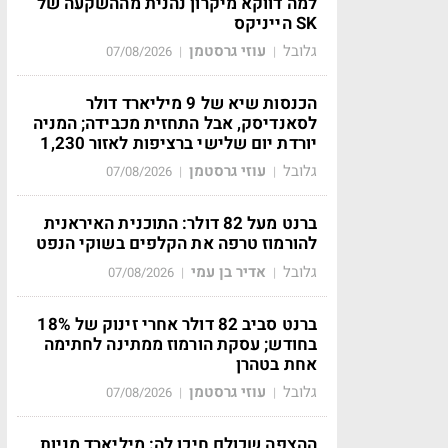
למה דווקא מיקרון נהנית מההשקעה של
SK הייניקס
גלובל
עוזי גרסטמן
07/08/2026
|
|
הכנסות שיא של 9 מיליארד דולר
לסאנדיסק, אבל התחזית מכבידה; המניה
יורדת יום שלישי ברציפות לאזור 1,230
גלובל
עוזי גרסטמן
07/08/2026
|
|
ברנט מעל 82 דולר: התוכנית האיראנית
להורמוז טרפה את הקלפים בשוקי הנפט
גלובל
אדיר בן עמי
07/08/2026
|
|
ברנט סביב 82 דולר אחרי זינוק של 18%
בחודש; עסקת הורמוז ממתינה לחתימה
אחת בטהרן
גלובל
עוזי גרסטמן
07/08/2026
|
|
ההצפה שכולם חיכו לה: מיליארד מניות