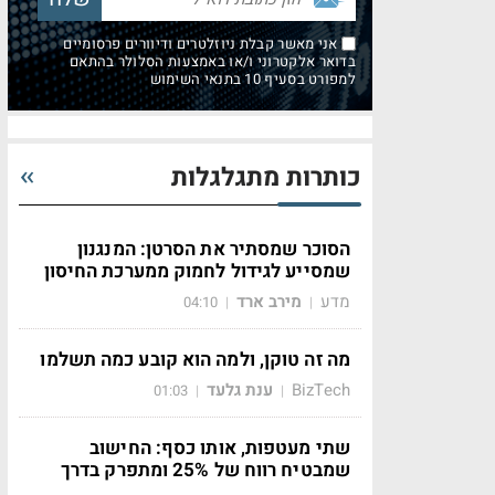
אני מאשר קבלת ניוזלטרים ודיוורים פרסומיים
בדואר אלקטרוני ו/או באמצעות הסלולר בהתאם
למפורט בסעיף 10 בתנאי השימוש
כותרות מתגלגלות
הסוכר שמסתיר את הסרטן: המנגנון
שמסייע לגידול לחמוק ממערכת החיסון
מדע
מירב ארד
04:10
|
|
מה זה טוקן, ולמה הוא קובע כמה תשלמו
BizTech
ענת גלעד
01:03
|
|
שתי מעטפות, אותו כסף: החישוב
שמבטיח רווח של 25% ומתפרק בדרך