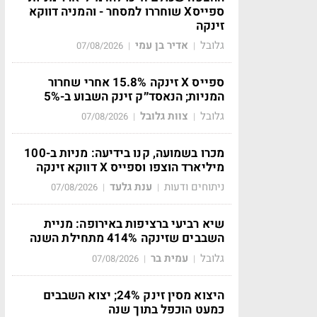
ספייסX שוחררו למסחר - והמניה דווקא
זינקה
גלובל
אדיר בן עמי
07/08/2026
|
|
ספייס X זינקה 15.8% אחרי שחרור
המניות; הנאסד״ק זינק השבוע ב-5%
גלובל
צוות גלובל
07/08/2026
|
|
מכרו בשמועה, קנו בידיעה: מניות ב-100
מיליארד הוצפו וספייס X דווקא זינקה
ניתוחים ודעות
ענת גלעד
07/08/2026
|
|
שיא רביעי ברציפות באירופה: מניית
השבבים שזינקה 414% מתחילת השנה
גלובל
עמית בר
07/08/2026
|
|
היצוא מסין זינק 24%; יצוא השבבים
כמעט הוכפל בתוך שנה