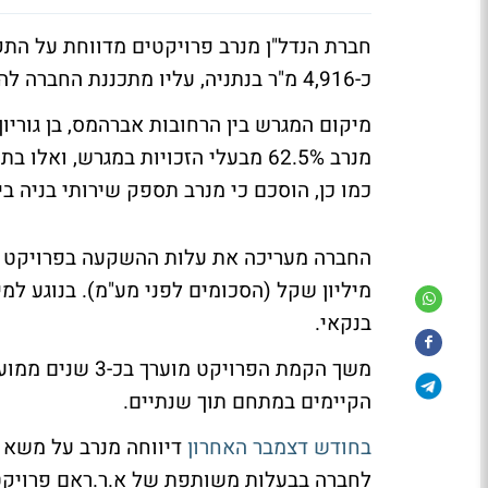
חברת הנדל"ן מנרב פרויקטים מדווחת על ה
כ-4,916 מ"ר בנתניה, עליו מתכננת החברה להקים פרויקט מגורים הכולל 117 יחידות דיור.
מיקום המגרש בין הרחובות אברהמס, בן גוריו
כמו כן, הוסכם כי מנרב תספק שירותי בניה ביחס לעד 22
מיליון שקל (הסכומים לפני מע"מ). בנוגע למי
בנקאי.
משך הקמת הפרויק
הקיימים במתחם תוך שנתיים.
בחודש דצמבר האחרון
דיווחה מנרב על משא ו
לחברה בבעלות משותפת של א.ר.ראם פרויקטים