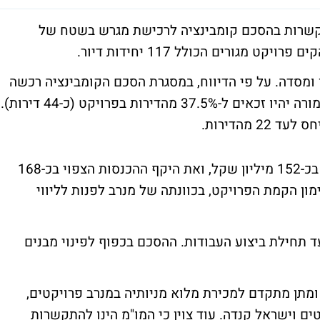
תקשרות בהסכם קומבינציה לרכישת מגרש בשטח של
ן ומסדה. על פי הדיווח, במסגרת הסכם הקומבינציה רכשה
מנרב 62.5% מבעלי הזכויות במגרש, ואלו בתמורה יהיו זכאים ל-37.5% מהדירות בפרויקט (כ-44 דירות).
 מהדירות.
החברה מעריכה את עלות ההשקעה בפרויקט בכ-152 מיליון שקל, ואת היקף ההכנסות הצפוי בכ-168
מון הקמת הפרויקט, בכוונתה של מנרב לפנות לליווי
ט מוערך בכ-3 שנים ממועד תחילת ביצוע העבודות. ההסכם בכפוף לפינוי מבנים
מתן מתקדם למכירת מלוא מניותיה במנרב פרויקטים,
 וישראל קנדה. עוד צוין כי המו"מ הינו להתקשרות