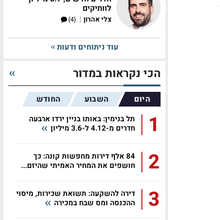
לוותיקים
|
צלי אהרון
(4)
עוד ניתוחים ודעות
הכי נקראות במדור
היום
השבוע
החודש
1
תל בנימין: באותו בניין ירדו ארבעה
חדרים מ-4.12 ל-3.6 מיליון
2
84 אלף דירות מחפשות קונה: כך
חושפים את המחיר האמיתי שהיזם...
3
דירה להשקעה: תשואת שכירות, מיסוי
ההכנסה ומס שבח במכירה