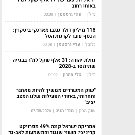
באותו רחוב
נדל"ן
עוזי גרסטמן
00:30
|
|
116 מיליון דולר נגנבו מארנקי ביטקוין:
הכסף עובר לקרנות הסל
גלובל
עוזי גרסטמן
00:08
|
|
נחלת יהודה: 31 אלף שקל למ"ר בבנייה
שתימסר ב-2028
נדל"ן
צלי אהרון
00:09
|
|
"שוק המשרדים ממשיך להיות מאתגר
ותחרותי, באזורי הפעילות שלנו המצב
יציב"
שוק ההון
מנדי הניג
07/08/2026
|
|
אמריקה ישראל קונה 49% מפרויקט
קריניצי: השווי שנגזר והמשמעות לאב-גד