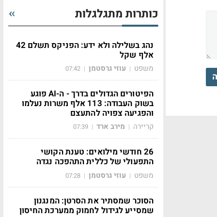
כותרות מתגלגלות
נהג בשלילה ולא ידע: הפניקס תשלם 42
אלף שקל
משפט
עוזי גרסטמן
07:42
|
|
ה
הפיטורים הגדולים בדרך - ה-AI פוגע
בשוק העבודה: 113 אלף משרות נעלמו
והפגיעה צפויה להתעצם
קריירה
מירב ארד
07:39
|
|
26 חודשי מילואים: טענת הקושי
התפעולי של כללית התהפכה נגדה
משפט
עוזי גרסטמן
07:28
|
|
הסוכר שמסתיר את הסרטן: המנגנון
שמסייע לגידול לחמוק ממערכת החיסון