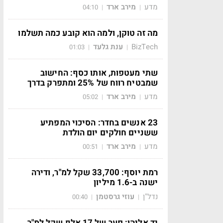
מדע
מירב ארד
04:10
|
|
מה זה טוקן, ולמה הוא קובע כמה תשלמו
BizTech
ענת גלעד
01:03
|
|
שתי מעטפות, אותו כסף: החישוב
שמבטיח רווח של 25% ומתפרק בדרך
מדע
מירב ארד
05:02
|
|
23 אנשים בחדר: הסיכוי המפתיע
ששניים חולקים יום הולדת
מדע
מירב ארד
00:51
|
|
רמת יוסף: 33,700 שקל למ"ר, ודירה
ישנה ב-1.6 מיליון
נדל"ן
עוזי גרסטמן
00:40
|
|
יד אליהו: פער של 17 אלף שקל למ"ר