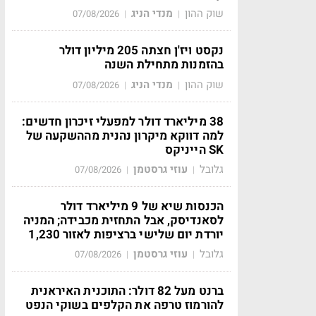
שוק ההון
מנדי הניג
07/08/2026
|
|
נקסט ויז'ן חצתה 205 מיליון דולר
בהזמנות מתחילת השנה
שוק ההון
מנדי הניג
07/08/2026
|
|
38 מיליארד דולר למפעלי זיכרון חדשים:
למה דווקא מיקרון נהנית מההשקעה של
SK הייניקס
גלובל
עוזי גרסטמן
07/08/2026
|
|
הכנסות שיא של 9 מיליארד דולר
לסאנדיסק, אבל התחזית מכבידה; המניה
יורדת יום שלישי ברציפות לאזור 1,230
גלובל
עוזי גרסטמן
07/08/2026
|
|
ברנט מעל 82 דולר: התוכנית האיראנית
להורמוז טרפה את הקלפים בשוקי הנפט