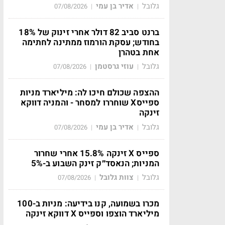
גלובל
אדיר בן עמי
07/08/2026
|
|
ברנט סביב 82 דולר אחרי זינוק של 18%
בחודש; עסקת הורמוז ממתינה לחתימה
אחת בטהרן
גלובל
עוזי גרסטמן
07/08/2026
|
|
ההצפה שכולם חיכו לה: מיליארד מניות
ספייסX שוחררו למסחר - והמניה דווקא
זינקה
גלובל
אדיר בן עמי
07/08/2026
|
|
ספייס X זינקה 15.8% אחרי שחרור
המניות; הנאסד״ק זינק השבוע ב-5%
גלובל
צוות גלובל
07/08/2026
|
|
מכרו בשמועה, קנו בידיעה: מניות ב-100
מיליארד הוצפו וספייס X דווקא זינקה