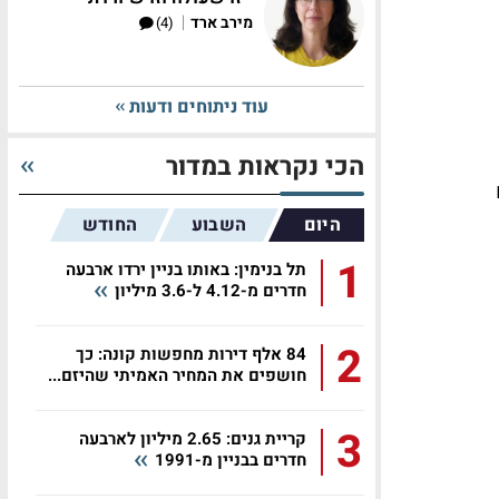
|
מירב ארד
(4)
עוד ניתוחים ודעות
הכי נקראות במדור
היום
השבוע
החודש
1
תל בנימין: באותו בניין ירדו ארבעה
חדרים מ-4.12 ל-3.6 מיליון
2
84 אלף דירות מחפשות קונה: כך
חושפים את המחיר האמיתי שהיזם...
3
קריית גנים: 2.65 מיליון לארבעה
חדרים בבניין מ-1991