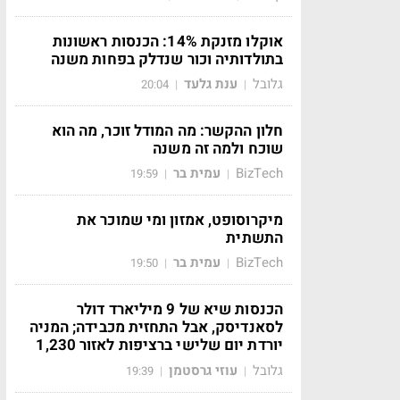
אוקלו מזנקת 14%: הכנסות ראשונות
בתולדותיה וכור שנדלק בפחות משנה
גלובל
ענת גלעד
20:04
|
|
חלון ההקשר: מה המודל זוכר, מה הוא
שוכח ולמה זה משנה
BizTech
עמית בר
19:59
|
|
מיקרוסופט, אמזון ומי שמוכר את
התשתית
BizTech
עמית בר
19:50
|
|
הכנסות שיא של 9 מיליארד דולר
לסאנדיסק, אבל התחזית מכבידה; המניה
יורדת יום שלישי ברציפות לאזור 1,230
גלובל
עוזי גרסטמן
19:39
|
|