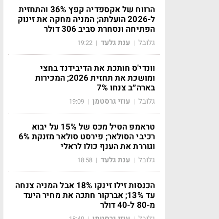
הרווח של אקספדיה קפץ 36% והתחזית
ל-2026 הועלתה; המניה מחקה את זינוק
הפתיחה ונסחרת סביב 306 דולר
גלובל
ענת גלעד
19:22
|
|
וונדי'ס חותכת את הדיבידנד בחצי
ומושכת את תחזית 2026; המכירות
בארה״ב צנחו 7%
גלובל
עוזי גרסטמן
19:09
|
|
טראמפ הטיל מכס של 15% על יבוא
רכיבי הסולאר; פירסט סולאר מזנקת 6%
וגוררת את הענף כולו לראלי
גלובל
ענת גלעד
18:58
|
|
הכנסות זילו זינקו 18% אבל המניה צנחה
עד 13%; אברקור חתכה את מחיר היעד
מ-80 ל-40 דולר
גלובל
עוזי גרסטמן
18:40
|
|