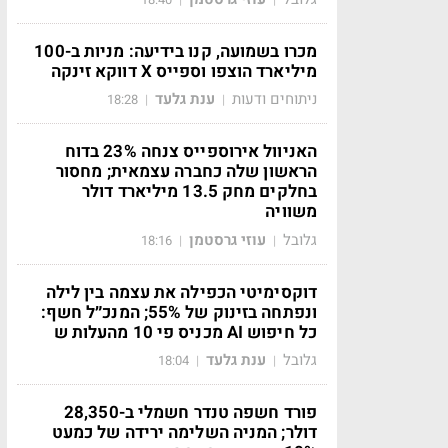
מכרו בשמועה, קנו בידיעה: מניות ב-100
מיליארד הוצפו וספייס X דווקא זינקה
ניתוחים ודעות
ענת גלעד
18:28
|
|
האניוול אירוספייס צנחה 23% בדוח
הראשון שלה כחברה עצמאית; מחסור
בחלקים מחק 13.5 מיליארד דולר
משוויה
גלובל
עוזי גרסטמן
18:16
|
|
דוקסימיטי הכפילה את עצמה בין לילה
ונפתחה בזינוק של 55%; המנכ״ל חשף:
כל חיפוש AI מכניס פי 10 מהעלות ש
גלובל
ענת גלעד
18:04
|
|
פורד חשפה טנדר חשמלי ב-28,350
דולר; המניה השלימה ירידה של כמעט