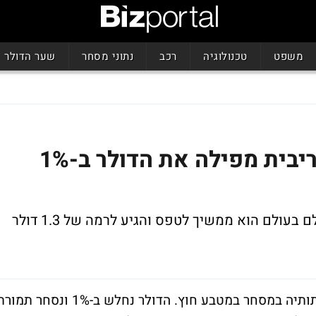
משפט
טכנולוגיה
רכב
נתוני מסחר
שער הדולר
המסחר במט"ח: העלאת הריבית מפילה את הדולר ב-1%
האירו רושם ירידה של 0.2% מול השקל אולם בעולם הוא ממשיך לטפס והגיע לרמה של 1.3 דולר
העלאת הריבית של בנק ישראל נותנת את אותותיה במסחר במטבע חוץ. הדולר נחלש ב-1% ונסחר ת