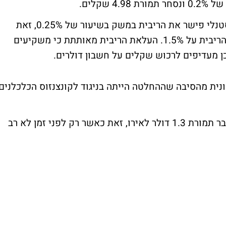
אתמול כאמור העלה נגיד בנק ישראל פרופ' סטנלי פישר את הריבית במשק בשיעור של 0.25%, זאת
לאחר שלושה חודשים רצופים שבהם הייתה הריבית על 1.5%. העלאת הריבית מאותתת כי משקיעים
כן מעדיפים לרכוש שקלים על חשבון דולרים.
נית מהסיבה שההחלטה הייתה בניגוד לקונצנזוס הכלכלנים
במסחר העולמי האירו ממשיך לטפס ונסחר כבר תמורת 1.3 דולר לאירו, זאת כאשר רק לפני זמן לא רב