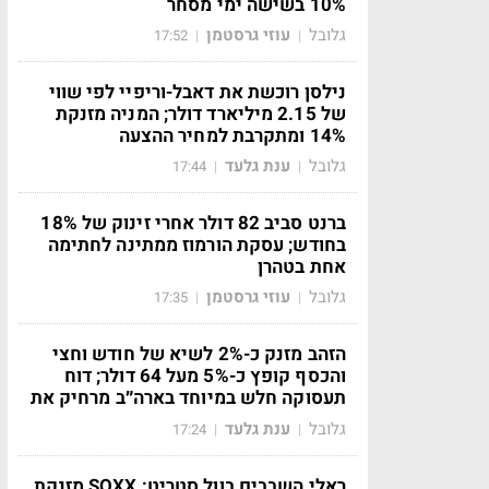
10% בשישה ימי מסחר
גלובל
עוזי גרסטמן
17:52
|
|
נילסן רוכשת את דאבל-וריפיי לפי שווי
של 2.15 מיליארד דולר; המניה מזנקת
14% ומתקרבת למחיר ההצעה
גלובל
ענת גלעד
17:44
|
|
ברנט סביב 82 דולר אחרי זינוק של 18%
בחודש; עסקת הורמוז ממתינה לחתימה
אחת בטהרן
גלובל
עוזי גרסטמן
17:35
|
|
הזהב מזנק כ-2% לשיא של חודש וחצי
והכסף קופץ כ-5% מעל 64 דולר; דוח
תעסוקה חלש במיוחד בארה״ב מרחיק את
גלובל
ענת גלעד
17:24
|
|
ראלי השבבים בוול סטריט: SOXX מזנקת