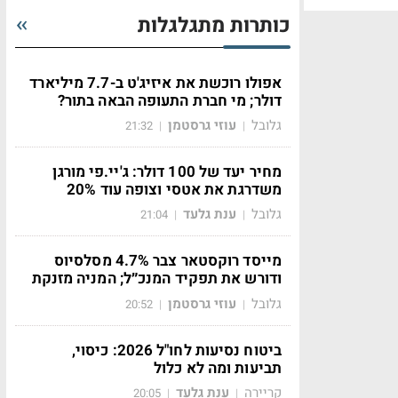
כותרות מתגלגלות
אפולו רוכשת את איזיג'ט ב-7.7 מיליארד
דולר; מי חברת התעופה הבאה בתור?
גלובל
עוזי גרסטמן
21:32
|
|
מחיר יעד של 100 דולר: ג'יי.פי מורגן
משדרגת את אטסי וצופה עוד 20%
גלובל
ענת גלעד
21:04
|
|
מייסד רוקסטאר צבר 4.7% מסלסיוס
ודורש את תפקיד המנכ״ל; המניה מזנקת
גלובל
עוזי גרסטמן
20:52
|
|
ביטוח נסיעות לחו"ל 2026: כיסוי,
תביעות ומה לא כלול
קריירה
ענת גלעד
20:05
|
|