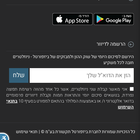
הרשמה לדיוור
הירשם לסיכום היומי של שוק ההון ולמבזקים של ביזפורטל - ניוזלטרים
חובה לכל משקיע
אני מאשר קבלת שני ניוזלטרים, אשר כל אחד מהווה רשימת תפוצה
נפרדת, בנושאים סיכום יומי והתראות חמות וקבלת דיוורים פרסומיים
בדואר אלקטרוני ו/ או באמצעות הסלולר בהתאם למפורט בסעיף 10
בתנאי
השימוש
כל הזכויות שמורות לחברת ביזפורטל תקשורת בע"מ ©
|
תנאי שימוש