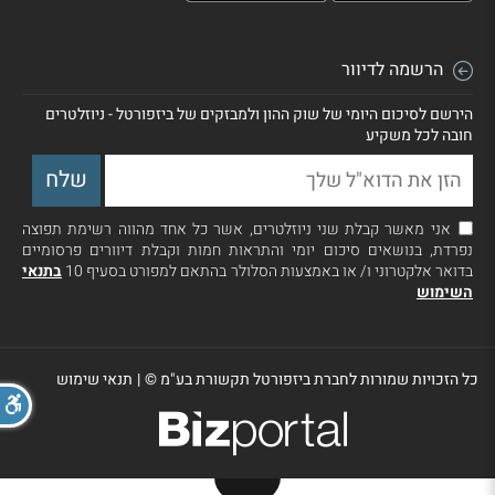
הרשמה לדיוור
הירשם לסיכום היומי של שוק ההון ולמבזקים של ביזפורטל - ניוזלטרים
חובה לכל משקיע
אני מאשר קבלת שני ניוזלטרים, אשר כל אחד מהווה רשימת תפוצה
נפרדת, בנושאים סיכום יומי והתראות חמות וקבלת דיוורים פרסומיים
בדואר אלקטרוני ו/ או באמצעות הסלולר בהתאם למפורט בסעיף 10
בתנאי
השימוש
כל הזכויות שמורות לחברת ביזפורטל תקשורת בע"מ ©
|
תנאי שימוש