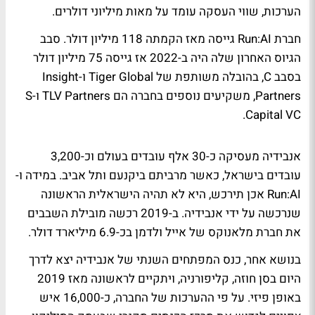
הערכות, שווי העסקה עומד על מאות מיליוני דולרים.
חברת Run:AI גייסה מאז הקמתה 118 מיליון דולר. סבב
הגיוס האחרון שלה היה ב-2022 אז גייסה 75 מיליון דולר
בסבב C, בהובלה משותפת של Tiger Global ו-Insight
Partners, משקיעים נוספים בחברה הם TLV Partners ו-S
Capital VC.
אנבידיה מעסיקה כ-30 אלף עובדים בעולם וכ-3,200
עובדים בישראל, כאשר מרביתם ביקנעם ותל אביב. במידה ו-
Run:AI אכן תירכש, היא לא תהיה הישראלית הראשונה
שנרכשה על ידי אנבידיה. ב-2019 רכשה מובילת השבבים
את חברת מלאנוקס של אייל ולדמן בכ-6.9 מיליארד דולר.
בנושא אחר, כנס המפתחים השנתי של אנבידיה יצא לדרך
היום בסן חוזה, קליפורניה, ויתקיים לראשונה מאז 2019
באופן פיזי. על פי ההערכות של החברה, כ-16,000 איש