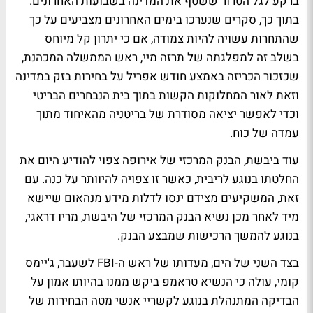
ברקע לגל הטרור ששטף את המדינה בשבועות האחרונים.
בתוך כך, סקרים שנערכו בימים האחרונים מצביעים על כך
שהתחרות עשויה להיות צמודה, אם כי יתרון קל מיוחס
בשלב זה למפלגתה של תרזה מיי, ראש הממשלה המכהנת,
שכזכור הכריזה באמצע חודש אפריל על בחירות בזק במדינה
וזאת לאור המחלוקות הקשות בתוך בית הנבחרים הבריטי
וכדי לאפשר יציאה מסודרת של בריטניה מהאיחוד מתוך
עמדה של כוח.
עוד ביבשת, הבנק המרכזי של אירופה צפוי להודיע היום את
החלטתו בנוגע לריבית, כאשר זו צפויה להיוותר על כנה. עם
זאת, המשקיעים מצידם ינסו לדלות מידע מנהאום שיישא
מיד לאחר מכן נשיא הבנק המרכזי של היבשת, מריו דראגי,
בנוגע להמשך הרכישות שמבצע הבנק.
בצד השני של הים, מעדותו של ראש ה-FBI לשעבר, ג'יימס
קומי, עולה כי הנשיא טראמפ ביקש ממנו בהיותו אמון על
הבדיקה המתנהלת בנוגע לקשריי אנשי מטה הבחירות של