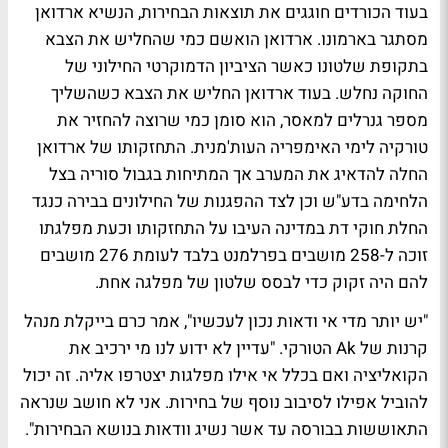
בעוד הכורדים חוגגים את תוצאות הבחירות, הנשיא ארדואן
מסתגר בארמונו. ארדואן הואשם כמי שהחליש את הצבא
בתקופת שלטונו כאשר הציביון הדמוקרטי החילוני של
החוקה נחלש. בעוד ארדואן החליש את הצבא כשהשליך
מספר גנרלים למאסר, הוא סומן כמי שרוצה להחזיר את
טורקיה לימי האימפריה העות'מנית. התחזקותו של ארדואן
החלה להדאיג את המערב אך המתיחות בגבול סוריה בצל
הלחימה בדע"ש וכן לצד ההפגנות של החילונים בבירה כנגד
החלת חוקי דת במדינה העיבו על התחזקותו וכעת מפלגתו
זוכה ל-258 מושבים בפרלמנט בלבד לעומת 276 מושבים
להם היה זקוק כדי לבסס שלטון של מפלגה אחת.
"יש יותר מדי אי ודאות נכון לעכשיו", אמר כרם בייקלת מנהל
קרנות של Ak הטורקי. "עדיין לא ידוע לנו מי ירכיב את
הקואליציה ואם בכלל אי אילו מפלגות יצטרפו אליה. זה יכול
להוביל אפילו לסיבוב נוסף של בחירות. אני לא חושב שנראה
התאוששות בבורסה עד אשר נשיג וודאות בנושא הבחירות".