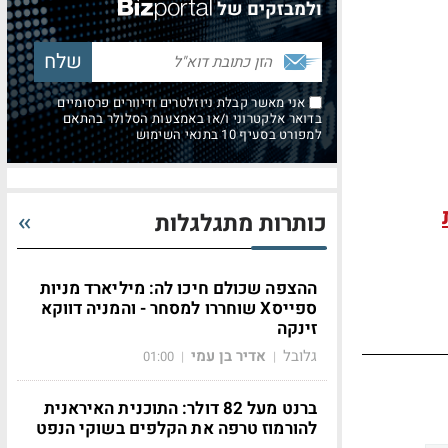
ולמבזקים של
אני מאשר קבלת ניוזלטרים ודיוורים פרסומיים
בדואר אלקטרוני ו/או באמצעות הסלולר בהתאם
למפורט בסעיף 10 בתנאי השימוש
כותרות מתגלגלות
ההצפה שכולם חיכו לה: מיליארד מניות
ספייסX שוחררו למסחר - והמניה דווקא
זינקה
גלובל
אדיר בן עמי
01:00
|
|
ברנט מעל 82 דולר: התוכנית האיראנית
להורמוז טרפה את הקלפים בשוקי הנפט