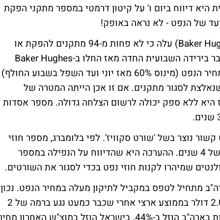
 הסיבה המרכזית היא דיווח ביום ו' על קיטון דרמטי במספר מתקני הפקת
יעד של הנפט - לא נראה באופק!
מהדיווח ביום שישי (שפורסם ע"י חברת Baker Hughes) עלה כי לא פחות מ-94 מתקנים להפקת או
קידוח נפט נסגרו בארה"ב בשבוע החולף, מדובר בירידה השבועית החדה מאז החלו ב-Baker Hughes
לפרסם את הנתון ב-1987. כלומר המפולת במחיר הנפט (מינוס 60% מאז יוני ועד השפל בשבוע החולף)
אלצת לסגור מתקנים. אם זו אכן הייתה המטרה של
ז היא ללא ספק יכולה לרשום הצלחה גדולה. מספר אסדות
קשור נוצר בשל 'שורט סקוויז'. לפי בלומברג, מספר חוזי
השורט על הנפט עמד בשבוע שעבר על שיא של 4 שנים. ההערכה היא שהדיווח על הנפילה במספר
טים שמיהרו לקנות חוזי נפט בכדי לסגור את השורטים.
ה"ב מתחיל לטפס במקביל לתיקון מעלה במחיר הנפט. נכון
ליום שני האחרון - מחיר גלאון דלק עולה 2.068 דולר בממוצע ארצי אחרי שכבר כמעט נגע ברמה של 2
דולר בלבד. ועדיין מאז יוני מחיר הדלק בתחנות בארה"ב הוזל ב-44%. בישראל הוזל במוצ"ש האחרון מחי