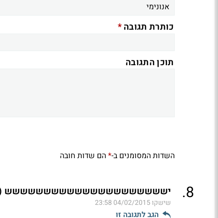
*
כותרת תגובה
תוכן התגובה
השדות המסומנים ב-
הם שדות חובה
*
.
8
יששששששששששששששששששששש (ל"
שישקו
04/02/2015 23:58
הגב לתגובה זו