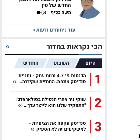
החדש של סין
|
משה כסיף
(5)
עוד ניתוחים ודעות
הכי נקראות במדור
היום
השבוע
החודש
1
הכנסות פי 4.7 ורווח עתק - ומניית
סנדיסק צונחת: התחזית שקיררה...
2
שוקי ניר אחרי הנפילה בסולאראדג':
"התפקיד שלנו הוא לייצר ערך...
3
סנדיסק עקפה את הציפיות -
 של 54.2 דולר
למשקיעים זה לא הספיק