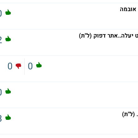
 אובמה
0
 יעלה..אתר דפוק (ל"ת)
2
0
0
0
 (ל"ת)
3