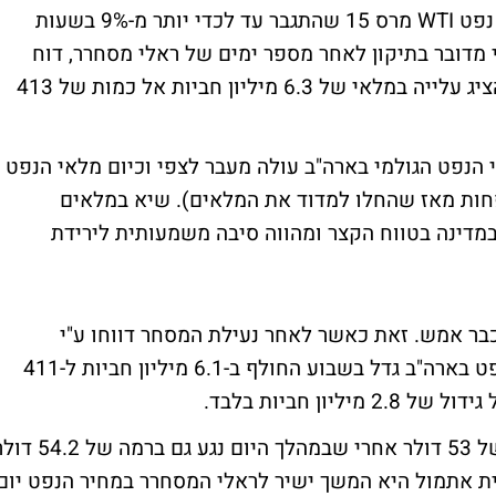
מחיר הנפט רשם היום (ד') תיקון חריף מטה - נפט WTI מרס 15 שהתגבר עד לכדי יותר מ-9% בשעות
מדובר בתיקון לאחר מספר ימים של ראלי מסחרר, דוח
הנפט שהתפרסם היום מוקדם יותר בארה"ב הציג עלייה במלאי של 6.3 מיליון חביות אל כמות של 413
הנפט הגולמי בארה"ב עולה מעבר לצפי וכיום מלאי הנפט
לפחות מאז שהחלו למדוד את המלאים). שיא במלאים
במדינה בטווח הקצר ומהווה סיבה משמעותית לירידת
בר אמש. זאת כאשר לאחר נעילת המסחר דווחו ע"י
American Petroleum Institute כי מלאי הנפט בארה"ב גדל בשבוע החולף ב-6.1 מיליון חביות ל-411
ון חביות בלבד.
אתמול זינק מחיר הנפט עוד 7% וסגר ברמה של 53 דולר אחרי שבמהלך היום נגע גם ברמה
ט 10%). המגמה החיובית אתמול היא המשך ישיר לראלי המסחרר במחיר הנפט יום