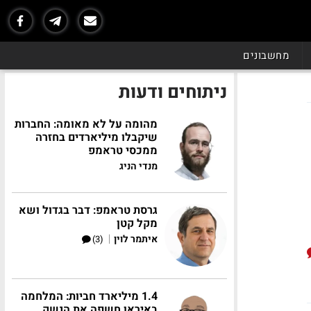
מחשבונים
ניתוחים ודעות
מהומה על לא מאומה: החברות
שיקבלו מיליארדים בחזרה
ממכסי טראמפ
מנדי הניג
גרסת טראמפ: דבר בגדול ושא
מקל קטן
|
איתמר לוין
(3)
1.4 מיליארד חביות: המלחמה
באיראן חשפה את הנשק