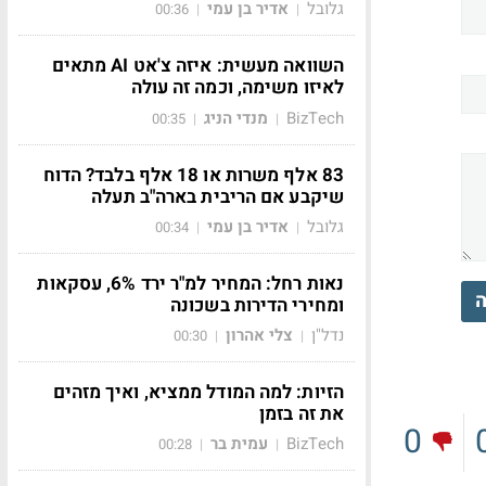
גלובל
אדיר בן עמי
00:36
|
|
השוואה מעשית: איזה צ'אט AI מתאים
לאיזו משימה, וכמה זה עולה
BizTech
מנדי הניג
00:35
|
|
83 אלף משרות או 18 אלף בלבד? הדוח
שיקבע אם הריבית בארה"ב תעלה
גלובל
אדיר בן עמי
00:34
|
|
נאות רחל: המחיר למ"ר ירד 6%, עסקאות
ה
ומחירי הדירות בשכונה
נדל"ן
צלי אהרון
00:30
|
|
הזיות: למה המודל ממציא, ואיך מזהים
את זה בזמן
0
BizTech
עמית בר
00:28
|
|