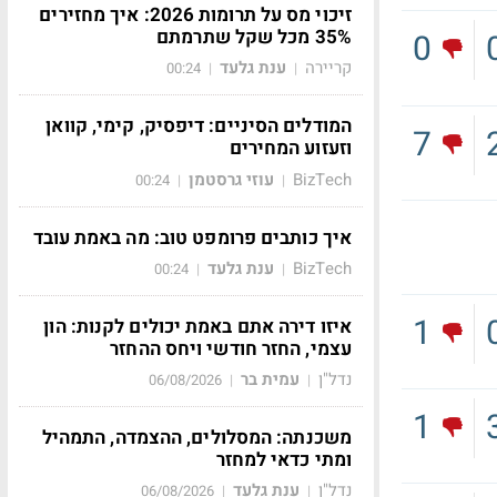
זיכוי מס על תרומות 2026: איך מחזירים
35% מכל שקל שתרמתם
0
קריירה
ענת גלעד
00:24
|
|
המודלים הסיניים: דיפסיק, קימי, קוואן
7
וזעזוע המחירים
BizTech
עוזי גרסטמן
00:24
|
|
איך כותבים פרומפט טוב: מה באמת עובד
BizTech
ענת גלעד
00:24
|
|
1
איזו דירה אתם באמת יכולים לקנות: הון
עצמי, החזר חודשי ויחס ההחזר
נדל"ן
עמית בר
06/08/2026
|
|
1
משכנתה: המסלולים, ההצמדה, התמהיל
ומתי כדאי למחזר
נדל"ן
ענת גלעד
06/08/2026
|
|