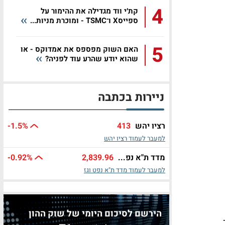
4
קת׳י ווד מגדילה את ההימור על
ספייסX ו־TSMC - ומוכרת מניות...
5
האם השוק מפספס את אמדוקס - או
שהוא יודע שהרע עוד לפניה?
ניירות בכתבה
רציו יהש
413
%
-1.5
למעבר לעמוד רציו יהש
מדד ת"א נפ...
2,839.96
%
-0.92
למעבר לעמוד מדד ת"א נפט וגז
הירשם לסיכום היומי של שוק ההון
ר