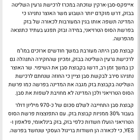
אייפקס-סבן-ארקין שזכתה במכרז לרכישת גרעין השליטה
בבזק, דרש מוקדם יותר השבוע משר האוצר נתניהו כי
המדינה תשפה אותו בגין המעורבות לכאורה של בזק
בפרשת הסוס הטרויאני, במידה ובזק תפגע בעתיד כתוצאה
מהפרשה.
קבוצת סבן היתה מעורבת במשך חודשים ארוכים במו"מ
לרכישת גרעין השליטה בבזק, ומכיון שהחקירה התנהלה גם
כן במשך זמן רב, דרשו בקבוצת סבן את השיפוי. שר האוצר
נתניהו סירב לבקשת סבן וציין כי החוזה שנחתם לרכישת
השליטה בקבוצת בזק מגבה את המדינה בפרשה כמו פרשת
הסוס הטרויאני ולכן המדינה לא מחויבת לשפות את סבן.
קבוצת סבן התחייבה לשלם סכום של כ-970 מיליון דולר
בעבור 30% ממניות קבוצת בזק. עם התפוצצות פרשת הסוס
הטרויאני הועלו חשדות כלפי בזק, בזק בינלאומי, פלאפון ו-
YES, כי לכאורה הן חשודות בריגול העסקי שנחשד בפרשה.