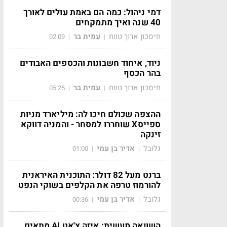
דמי ניהול: כמה הם באמת עולים לאורך
40 שנה ואיך מתמקחים
חיסכון ארוך טווח
עמית בר
02:09
|
|
ניוד, איחוד חשבונות והכספים האבודים
בהר הכסף
חיסכון ארוך טווח
עמית בר
05:25
|
|
ההצפה שכולם חיכו לה: מיליארד מניות
ספייסX שוחררו למסחר - והמניה דווקא
זינקה
גלובל
אדיר בן עמי
01:00
|
|
ברנט מעל 82 דולר: התוכנית האיראנית
להורמוז טרפה את הקלפים בשוקי הנפט
גלובל
אדיר בן עמי
00:36
|
|
השוואה מעשית: איזה צ'אט AI מתאים