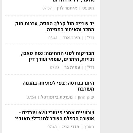
משפט
איתמר לוין
07:37
|
|
יד שנייה מול קבלן: החוזה, ערבות חוק
המכר והאיחור במסירה
נדל"ן
מירב ארד
03:41
|
|
הבדיקות לפני החתימה: נסח טאבו,
זכויות, היתרים, שמאי ועורך דין
נדל"ן
עמית בר
07:58
|
|
היום בבורסה: צפי לפתיחה במגמה
מעורבת
שוק ההון
מערכת ביזפורטל
07:54
|
|
שבועיים אחרי פיטורי 620 עובדים -
אושרה הכפלת השכר למנכ״לי מאנדיי
בארץ
מנדי הניג
07:43
|
|