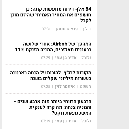
84 אלף דירות מחפשות קונה: כך
חושפים את המחיר האמיתי שהיזם מוכן
לקבל
נדל"ן
עוזי גרסטמן
07:31
|
|
המהפך של Airbnb: אחרי שלושה
רבעונים מאכזבים, המניה מזנקת 11%
גלובל
אדיר בן עמי
07:29
|
|
מקורות לבג"ץ: להורות על הנחה בארנונה
בעשרות מיליוני שקלים בשנה
משפט
איתמר לוין
07:25
|
|
הרבעון הרווחי ביותר מזה ארבע שנים -
והמניה צנחה: מה קרה לענקית
המשכנתאות רוקט?
גלובל
אדיר בן עמי
07:19
|
|