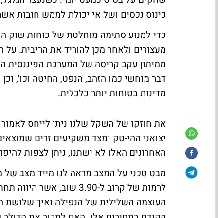
שחקים על בסיס כמעט יומי. כשנעצר הגלגל, 
כינוס נכסים ושל אי יכולת לממש חובות אשר הגיע עד t
כדי למנוע סתימה מוחלטת של כוחות שוק הא
מעצורים ולאחר מכן להוריד את הריבית. על 
ממיתון עקב קריסה של המערכת הפיננסית הא
דבר מוחשי כמו הזהב, הנפט, החיטה וכו', וכן
מדינות בטוחות יותר כלכלית.
את חוזקו של השקל שלנו ניתן לייחס לאמור ל
יצואני ההי-טק ומצד משקיעים זרים שמוצאים ע
האחרונים האלו לא ישתנו, ניתן לצפות להיפו
מבט טכני על המצב מראה לנו מייד מצב של מ
לרמות של קרוב ל-3.90 שוב
העוצמה השלילית של הנפילה ואיך שלושת הא
הקודם במחירים אלו. האם למכור את הדולר כא