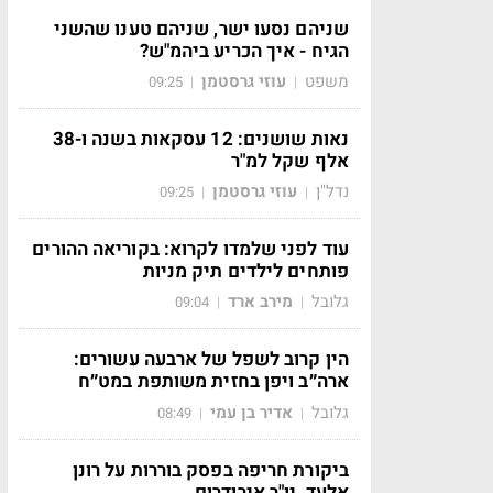
שניהם נסעו ישר, שניהם טענו שהשני
הגיח - איך הכריע ביהמ"ש?
משפט
עוזי גרסטמן
09:25
|
|
נאות שושנים: 12 עסקאות בשנה ו-38
אלף שקל למ"ר
נדל"ן
עוזי גרסטמן
09:25
|
|
עוד לפני שלמדו לקרוא: בקוריאה ההורים
פותחים לילדים תיק מניות
גלובל
מירב ארד
09:04
|
|
הין קרוב לשפל של ארבעה עשורים:
ארה״ב ויפן בחזית משותפת במט״ח
גלובל
אדיר בן עמי
08:49
|
|
ביקורת חריפה בפסק בוררות על רונן
אלעד, יו"ר אירודרום