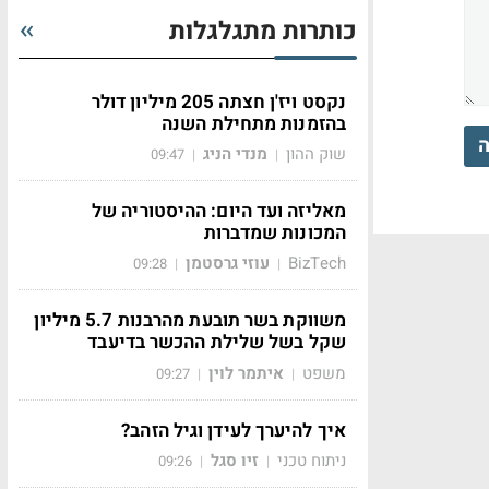
כותרות מתגלגלות
נקסט ויז'ן חצתה 205 מיליון דולר
בהזמנות מתחילת השנה
ה
שוק ההון
מנדי הניג
09:47
|
|
מאליזה ועד היום: ההיסטוריה של
המכונות שמדברות
BizTech
עוזי גרסטמן
09:28
|
|
משווקת בשר תובעת מהרבנות 5.7 מיליון
שקל בשל שלילת ההכשר בדיעבד
משפט
איתמר לוין
09:27
|
|
איך להיערך לעידן וגיל הזהב?
ניתוח טכני
זיו סגל
09:26
|
|