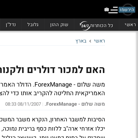
הירשמו
ראשי
שוק ההון
גלובל
נדל"ן
כל הכותרות
ראשי
בארץ
האם למכור דולרים ולקנו
משה שלום - xManage
האמריקאית החליטה להקריב אותו כדי להצ
משה שלום - ForexManage.
08/11/2007 08:33
|
יכלו אזרחי ארה"ב ללוות כסף בריבית נמוכה,