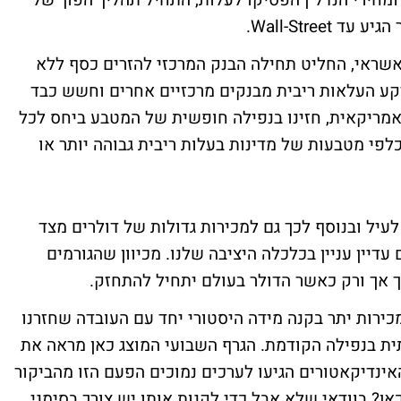
ומחירי הנדל"ן הפסיקו לעלות, התחיל תהליך הפוך של
Wall-Stree.
שראי, החליט תחילה הבנק המרכזי להזרים כסף ללא
רקע העלאות ריבית מבנקים מרכזיים אחרים וחשש כבד
מריקאית, חזינו בנפילה חופשית של המטבע ביחס לכל
 כלפי מטבעות של מדינות בעלות ריבית גבוהה יותר או
עיל ובנוסף לכך גם למכירות גדולות של דולרים מצד
דיין עניין בכלכלה היציבה שלנו. מכיוון שהגורמים
ך אך ורק כאשר הדולר בעולם יתחיל להתחזק.
כירות יתר בקנה מידה היסטורי יחד עם העובדה שחזרנו
, אשר היווה תחתית בנפילה הקודמת. הגרף השבועי המוצג כאן מראה את
ינדיקאטורים הגיעו לערכים נמוכים הפעם הזו מהביקור
ן? בוודאי שלא אבל כדי לקנות אותו יש צורך בסימני