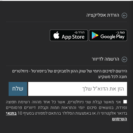
הורדת אפליקציה
הרשמה לדיוור
הירשם לסיכום היומי של שוק ההון ולמבזקים של ביזפורטל - ניוזלטרים
חובה לכל משקיע
אני מאשר קבלת שני ניוזלטרים, אשר כל אחד מהווה רשימת תפוצה
נפרדת, בנושאים סיכום יומי והתראות חמות וקבלת דיוורים פרסומיים
בדואר אלקטרוני ו/ או באמצעות הסלולר בהתאם למפורט בסעיף 10
בתנאי
השימוש