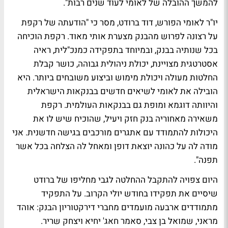
להמשך ההובלה של לאומי לעוד שנים רבות".
יו"ר לאומי הפורש, דוד ברודט, מסר כי "הודעתה של רקפת
על רצונה לפרוש מהבנק מצערת אותי מאוד. רקפת הוכיחה
בכל שנותיה בבנק, ובמיוחד בתפקידה כמנכ"לית, ראיה
אסטרטגית מצויינת, יכולת ניהולית גבוהה, כושר קבלת
החלטות מעולה ויכולת מימוש וביצוע משובחים ביותר. היא
הובילה את לאומי לשיאים חדשים בבנקאות הישראלית
והיוותה דוגמא ומופת גם בבנקאות העולמית. רקפת
משאירה מאחוריה בנק חזק ויעיל, שהוכיח שיש לו את
היכולות להתמודד עם אתגרים מורכבים בגישה חדשנית. אני
מודה לה על כהונה יוצאת דופן ומאחל לה הצלחה בכל אשר
תפנה".
היום צפויה להתקבל ההחלטה לגבי מחליפו של ברודט
שיסיים את תפקידו בחודש יולי הקרוב. על התפקיד
מתמודדים ארבעה מועמדים מחברי דירקטוריון הבנק: אוהד
מראני, שמואל בן צבי, סאמר חאג' יחיא ויצחק שריר.