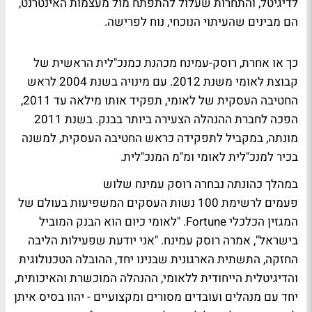
לדיגיטל, והתחרות שעלול להתפתח מול מעצמות האינטרנט,
הם מבינים שהעיתוי הנוכחי, נוח לפרישה.
כך או אחרת, רוסק-עמינח מכהנת כמנכ"לית הראשית של
קבוצת לאומי משנת 2012. עם מינויה בשנת 2004 לראש
החטיבה העסקית של לאומי, תפקיד אותו מילאה עד 2011,
הפכה לחברת ההנהלה הצעירה ביותר בבנק. בשנת 2011
מונתה, במקביל לתפקידה כראש החטיבה העסקית, למשנה
בכיר למנכ"לית לאומי ומ"מ המנכ"לית.
במהלך כהונתה נבחרה רוסק עמינח שלוש
פעמים לרשימת 100 נשות העסקים המשפיעות בעולם של
המגזין הכלכלי Fortune. "לאומי כיום הוא הבנק המוביל
בישראל", אמרה רוסק עמינח. "אני יודעת שפעילות הליבה
החזקה, התשתית הארגונית שבנינו יחד, ההובלה הטכנולוגית
והדיגיטלית הייחודית ללאומי, ההנהלה המוכשרת והאיכותית,
יחד עם מנהלים ועובדים מסורים ומקצועיים - יהוו בסיס איתן