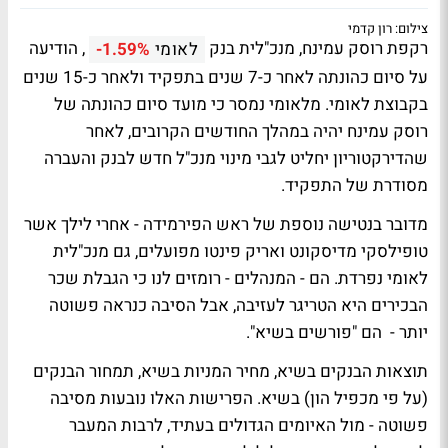
צילום: רון קדמי
רקפת רוסק עמינח, מנכ"לית בנק
, הודיעה
לאומי
-1.59%
על סיום כהונתה לאחר כ-7 שנים בתפקיד ולאחר כ-15 שנים
בקבוצת לאומי. מלאומי נמסר כי מועד סיום כהונתה של
רוסק עמינח יהיה במהלך החודשים הקרובים, לאחר
שהדירקטוריון יחליט לגבי מינוי מנכ"ל חדש לבנק והעברה
מסודרת של התפקיד.
מדובר בנטישה נוספת של ראש הפירמידה - אחרי לילך אשר
טופילסקי מדיסקונט ואריק פינטו מפועלים, גם מנכ"לית
לאומי נפרדת. הם - המנהלים - רומזים לנו כי הגבלת שכר
הבכירים היא הטריגר לעזיבה, אבל הסיבה כנראה פשוטה
יותר - הם "פורשים בשיא".
תוצאות הבנקים בשיא, מחיר המניות בשיא, תמחור הבנקים
(על פי מכפיל הון) בשיא. הפרישות האלו נובעות מסיבה
פשוטה - מול האיומים הגדולים בעתיד, לרבות המעבר