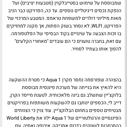
שמבוססת על שימוש בסטייבלקוין (מטבעות יציבים) ועל
הנפקת נכסים דיגיטליים נוספים. עד כה, הפרויקט כבר הניב
מאות מיליוני דולרים למשפחת טראמפ. המטבע המרכזי של
הפרויקט, WLFI, לא נסחר בשוק הפתוח, אך מקנה למחזיקים
בו זכות הצבעה על שינויים בקוד הבסיסי של הפלטפורמה.
עם זאת, בחברה טוענים כי הם עובדים "מאחורי הקלעים"
להפוך אותו בעתיד לסחיר.
בהצהרה שפורסמה נמסר מקרן Aqua 1 כי מטרת ההשקעה
היא להאיץ את בנייתה של מערכת פיננסית מבוססת
בלוקצ'יין שתשלב גם בינה מלאכותית. לטענת מייסד הקרן,
דייב לי, הכספים ינותבו גם להשקעות משותפות בפרויקטים
מבטיחים נוספים בתחום הבלוקצ'יין. עוד צוין כי הצוותים
הפיננסיים והרגולטוריים של Aqua 1 ילוו את World Liberty
בהתרחבות לשווקים בדרום אמריקה, אירופה ואסיה. עם