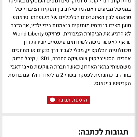
מחלוקות. חברי קונגרס דמוקרטים וגופים העוסקים באתיקה
בממשל מביעים דאגה מהשילוב בין תפקידו הציבורי של
טראמפ לבין האינטרסים הכלכליים של משפחתו. טראמפ
טוען מצידו כי נכסיו מוחזקים בנאמנות בידי ילדיו, אך הדבר
לא הרגיע את הביקורת הציבורית. פרויקט World Liberty
שואף לאפשר גישה לשירותים פיננסיים ישירות דרך
טכנולוגיית הבלוקצ'יין, מבלי לעבור דרך בנקים או מתווכים
אחרים. הסטייבלקוין שהשיקה החברה, USD1, קיבל חיזוק
משמעותי במאי האחרון, כאשר חברת השקעות מאבו דאבי
בחרה בו כתשתית לעסקה בשווי 2 מיליארד דולר עם בורסת
הקריפטו ביינאנס.
הוספת תגובה
תגובות לכתבה: