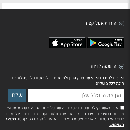
הורדת אפליקציה
הרשמה לדיוור
הירשם לסיכום היומי של שוק ההון ולמבזקים של ביזפורטל - ניוזלטרים
חובה לכל משקיע
אני מאשר קבלת שני ניוזלטרים, אשר כל אחד מהווה רשימת תפוצה
נפרדת, בנושאים סיכום יומי והתראות חמות וקבלת דיוורים פרסומיים
בדואר אלקטרוני ו/ או באמצעות הסלולר בהתאם למפורט בסעיף 10
בתנאי
השימוש