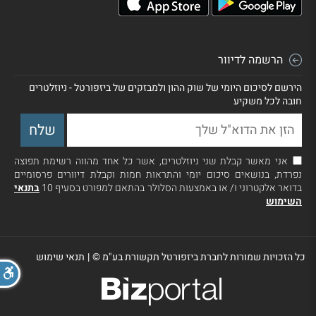
הרשמה לדיוור
הירשם לסיכום היומי של שוק ההון ולמבזקים של ביזפורטל - ניוזלטרים
חובה לכל משקיע
אני מאשר קבלת שני ניוזלטרים, אשר כל אחד מהווה רשימת תפוצה
נפרדת, בנושאים סיכום יומי והתראות חמות וקבלת דיוורים פרסומיים
בדואר אלקטרוני ו/ או באמצעות הסלולר בהתאם למפורט בסעיף 10
בתנאי
השימוש
כל הזכויות שמורות לחברת ביזפורטל תקשורת בע"מ ©
|
תנאי שימוש