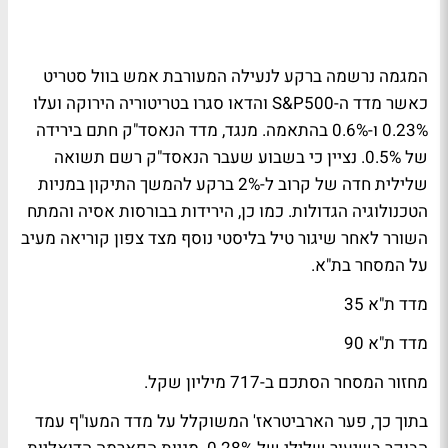
המגמה נרשמה ברקע לנעילה המעורבת אמש בוול סטריט
כאשר מדד ה-S&P500 והדאו סגרו בטריטוריה הירוקה ועלו
0.23% ו-0.6% בהתאמה. מנגד, מדד הנאסד"ק חתם בירידה
של 0.5%. נציין כי בשבוע שעבר הנאסד"ק רשם תשואה
שלילית חדה של קרוב ל-2% ברקע להמשך התיקון במניות
הטכנולוגיה הגדולות. כמו כן, הירידות בבורסות אסיה והמתח
השורר לאחר שיגור טיל בליסטי נוסף מצד צפון קוריאה מעיב
על המסחר בת"א.
מדד ת"א 35
מדד ת"א 90
מחזור המסחר הסתכם ב-717 מיליון שקל.
בתוך כך, פער הארביטראז' המשוקלל על מדד המעו"ף עמד