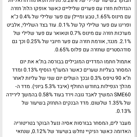
הבוקר בשיעור שלילי של 0.28%. מניות הפארמה הדואליות
הגדולות חזרו עם פערים שליליים כאשר אופקו הלת' חזרה
עם מינוס 1.65%, טבע ומיילן עם פער שלילי של 0.4% כ"א
ופריגו עם פער שלילי קל של 0.1%. עוד בצד השלילי, אלביט
מערכות חזרה עם מינוס 0.7% וטאואר עם פער שלילי של
2.1%. מנגד, אורמת חזרה עם פער חיובי של 0.25% וכך גם
סודהסטרים שחזרה עם פלוס 0.65%.
אתמול חתמו המדדים המובילים בבורסה בת"א את יום
המסחר בעליות שערים כאשר המעו"ף הוסיף 0.13% ומדד
ת"א 90 טיפס 0.3% ובכך השלים יום שני של עליות לאחר
מהלך הנפילות בחודש החולף (איבד 5.3% ביוני). מדד ה-
SME60 המשיך לאבד גובה וירד בעוד 0.58% בהמשך לירידה
של 1.35% שלשום. מדד הבנקים התחזק בשיעור של
0.13%.
מעבר לים, המסחר בבורסות אסיה ננעל הבוקר בטריטוריה
האדומה כאשר הניקיי נחלש בשיעור של 0.12%, שנחאי