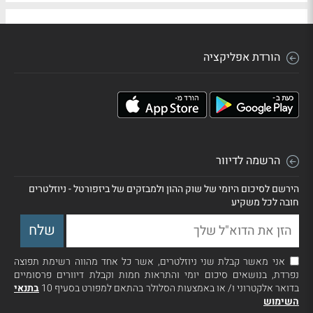
הורדת אפליקציה
הרשמה לדיוור
הירשם לסיכום היומי של שוק ההון ולמבזקים של ביזפורטל - ניוזלטרים
חובה לכל משקיע
אני מאשר קבלת שני ניוזלטרים, אשר כל אחד מהווה רשימת תפוצה
נפרדת, בנושאים סיכום יומי והתראות חמות וקבלת דיוורים פרסומיים
בדואר אלקטרוני ו/ או באמצעות הסלולר בהתאם למפורט בסעיף 10
בתנאי
השימוש