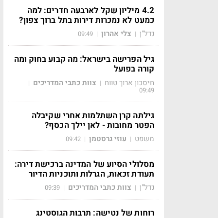
4.2 מיליון שקל לארבעה חדרים: למה
כמעט לא נמכרות דירות בתל ברוך צפון?
נדל"ן
צלי אהרון
09:49
|
|
גיל הפרישה בישראל: מה קבוע בחוק ומה
קורה בפועל
חיסכון ארוך טווח
צוות כתבי המדריכים
|
|
09:49
גילתה קרן השתלמות אחרי שקיבלה
הפטר מחובות - לאן יילך הכסף?
משפט
עוזי גרסטמן
09:42
|
|
מסלולי הסיוע של המדינה ברכישת דירה:
תעודת זכאות, הגרלות ותוכניות הדיור
נדל"ן
צוות כתבי המדריכים
09:39
|
|
רוחות של נטישה: תרבות הגוסטינג