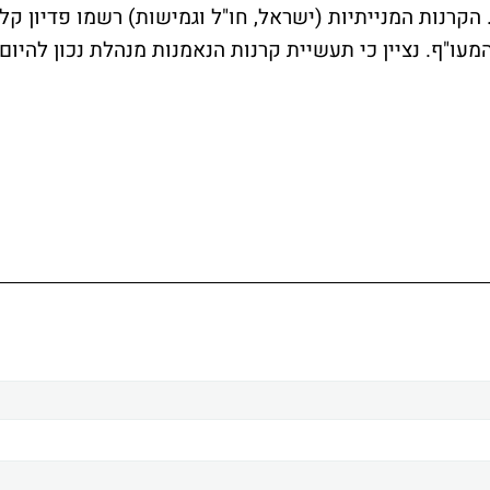
הקרנות המנייתיות (ישראל, חו"ל וגמישות) רשמו פדיון קל
ון ברקע לירידה של 0.6% במדד המעו"ף. נציין כי תעשיית קרנות הנאמנות מנהלת נכון להיום