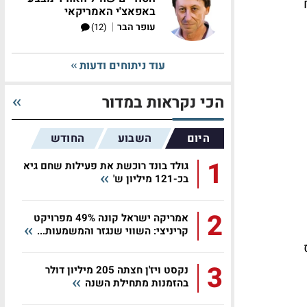
באפאצ'י האמריקאי
|
עופר הבר
(12)
עוד ניתוחים ודעות
הכי נקראות במדור
היום
השבוע
החודש
1
גולד בונד רוכשת את פעילות שחם גיא
בכ-121 מיליון ש'
2
אמריקה ישראל קונה 49% מפרויקט
קריניצי: השווי שנגזר והמשמעות...
3
נקסט ויז'ן חצתה 205 מיליון דולר
בהזמנות מתחילת השנה