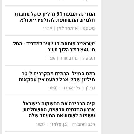
המדינה תובעת 51 מיליון שקל מחברת
חלמיש המשותפת לה ולעיריית ת"א
משפט
איתמר לוין
11:19
|
|
ישראייר פותחת קו ישיר למדריד - החל
מ-340 דולר הלוך ושוב
תעופה
מירב ארד
11:06
|
|
רמת החייל: הבתים מתקרבים ל-10
מיליון שקל, אבל כמעט אין עסקאות
נדל"ן
צלי אהרון
10:50
|
|
קיה מרחיבה את ההשקות בישראל:
ארבעה דגמים חדשים, החשמליות
עשויות לשנות את המעמד שלה
רכב ותחבורה
בן פלמון
10:37
|
|