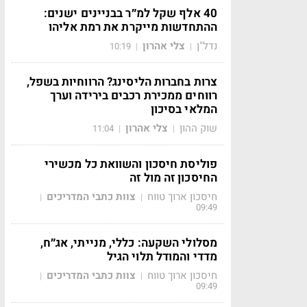
40 אלף שקל למ״ר בבניינים ישנים:
ההתחדשות מייקרת את רמת אליהו
נדל"ן
צלי אהרון
10:19
|
|
צרות בחברות הליסינג? הרווחיות בשפל,
רווחים ממכירת רכבים בירידה וערך
המלאי בסיכון
שוק ההון
צלי אהרון
11:04
|
|
פוליסת חיסכון והשוואת כל מכשירי
החיסכון זה מול זה
חיסכון ארוך טווח
צוות כתבי המדריכים
|
|
09:49
מסלולי השקעה: כללי, מנייתי, אג״ח,
מדדי והמודל תלוי הגיל
חיסכון ארוך טווח
צוות כתבי המדריכים
|
|
09:49