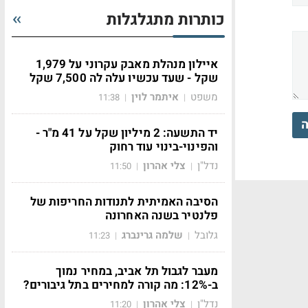
כותרות מתגלגלות
איילון מנהלת מאבק עקרוני על 1,979
שקל - שעד עכשיו עלה לה 7,500 שקל
משפט
איתמר לוין
11:38
|
|
ה
יד התשעה: 2 מיליון שקל על 41 מ"ר -
והפינוי-בינוי עוד רחוק
נדל"ן
צלי אהרון
11:50
|
|
הסיבה האמיתית לתנודות החריפות של
פלנטיר בשנה האחרונה
גלובל
שלמה גרינברג
11:23
|
|
מעבר לגבול תל אביב, במחיר נמוך
ב-12%: מה קורה למחירים בתל גיבורים?
נדל"ן
צלי אהרון
11:20
|
|