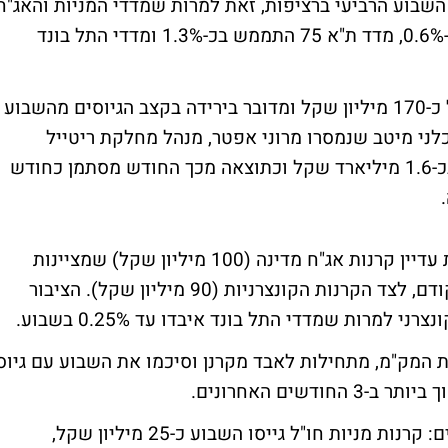
שבוע הרביעי ברציפות, זאת למרות שמדדי המניות והאג"ח
המובילים איבדו מערכם. מדד ת"א 25 ירד בכ-0.6%, מדד ת"א 75 התממש בכ-1.3% ומדדי התל בונד
בה בעת הקרנות המסורתיות רשמו גיוסים של כ-170 מיליון שקל ומדובר בירידה בקצב הגיוסים מהשבוע
לני מיטב שנמסרו מרוני אפטר, מנהל מחלקת ריטייל
במיטב. מתחילת חודש ינואר הגיוס מסתכם בכ-1.6 מיליארד שקל וכתוצאה מכך החודש מסתמן כחודש
בראש המגייסות של תעשיית הקרנות נמצאות עדיין קרנות אג"ח מדינה (100 מיליון שקל) שמציינות
ירידה של כחצי מקצב הגיוסים של השבוע הקודם, לצד הקרנות הקונצרניות (90 מיליון שקל). הציבור
למרות שמדדי התל בונד איבדו עד 0.25% בשבוע.
ות המק"מ, מתחילות לאבד מקרנן וסיכמו את השבוע עם גיוס
באפיק המנייתי בולט השינוי בטעם המשקיעים: קרנות מניות חו"ל גייסו השבוע כ-25 מיליון שקל,