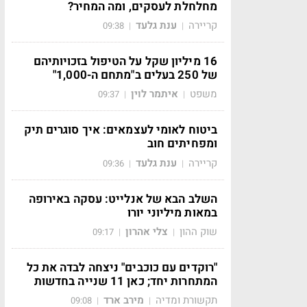
מחלחלת לעסקים, ומה המחיר?
קריירה
ענת גלעד
09:38
|
|
16 מיליון שקל על הטיפול בזכויותיהם
של 250 בעלים ב"מתחם ה-1,000"
משפט
איתמר לוין
09:37
|
|
ביטוח לאומי לעצמאים: איך סוגרים תיק
ומפחיתים חוב
קריירה
ענת גלעד
09:36
|
|
השלב הבא של אנלייט: עסקה באירופה
במאות מיליוני יורו
שוק ההון
צלי אהרון
09:17
|
|
"רוקדים עם כוכבים" ניצחה לבדה את כל
המתחרות יחד; כאן 11 שנייה בחדשות
תקשורת ומדיה
מירב ארד
09:08
|
|