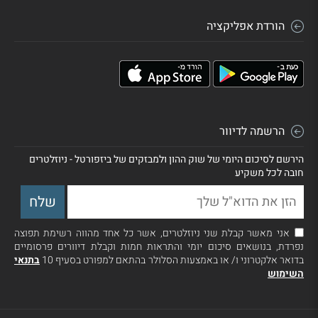
הורדת אפליקציה
הרשמה לדיוור
הירשם לסיכום היומי של שוק ההון ולמבזקים של ביזפורטל - ניוזלטרים
חובה לכל משקיע
אני מאשר קבלת שני ניוזלטרים, אשר כל אחד מהווה רשימת תפוצה
נפרדת, בנושאים סיכום יומי והתראות חמות וקבלת דיוורים פרסומיים
בדואר אלקטרוני ו/ או באמצעות הסלולר בהתאם למפורט בסעיף 10
בתנאי
השימוש