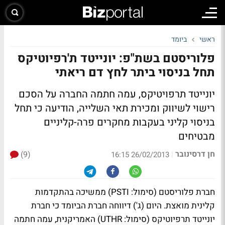
ראשי
ביומד
פלוריסטם בשת"פ: יונייטד ת'רפיוטיקס
תחל בניסוי ביתר לחץ דם ריאתי
יונייטד תרפויטיקס, עמה חתמה החברה על הסכם
רישוי לשיווק ומכירת תאי השלייה, הודיעה כי תחל
בניסוי קליני בעקבות מחקרים פרה-קליניים
מבטיחים
חן דרסינובר
(9)
|
26/02/2013 16:15
חברת פלוריסטם (סימול: PSTI) ממשיכה בהתקדמות
קלינית מואצת. היום (ג') דיווחה חברת הביומד כי חברת
יונייטד תרפיוטיקס (סימול: UTHR) האמריקנית, עמה חתמה