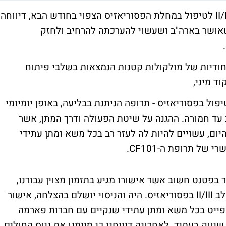
לקראת פרסום תוצאות הניסוי הקליני שלב II/III לטיפול במחלת הפסוריאזיס הצפוי בחודש הבא, דיווחה
אושר בארה"ב ושעשוי להערכתה להרחיב ולחזק
חודיות של מולקולות קטנות הנמצאות בשלבי פיתוח
ד מיני,
 הנוכחי מתייחס לתרופת ה-CF101 בטיפול בפסוריאזיס - תרופה הניתנת בבליעה, באופן יומיומי
ת עד חמורה. ההגנה על שיטת הפעולה ודרך המתן, אשר
היום, עשויים להיות לה לעזר רב בכל משא ומתן עתידי
ל תרופת ה-CF101.
 בפטנט חשוב אשר אישורו מגיע בתזמון מצוין עבורנו,
כחודש לפני פרסום תוצאות הניסוי הקליני שלב II/III בפסוריאזיס. היה והניסוי יושלם בהצלחה, אישור
פייט בכל משא ומתן עתידי שנקיים עם חברות פארמה
יווק בעתיד. לאחרונה דיווחנו כי סיימנו את גיוס החולים