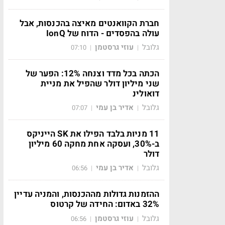
חברת הקוואנטים מאיצה בהכנסות, אבל
עולה בהפסדים - הדוח של IonQ
גלובל
עוזי גרסטמן
07:10
|
|
הכתה בכל מדד וצנחה 12%: הפער של
שני מיליון דולר שהפיל את מניית
דואולינ
גלובל
אדיר בן עמי
07:07
|
|
11 מניות בלבד הפילו את SK הייניקס
ב-30%, ועסקה אחת מחקה 60 מיליון
דולר
גלובל
אדיר בן עמי
06:56
|
|
ההזמנות גדולות מההכנסות, והמניה עדיין
32% באדום: החידה של קרטוס
גלובל
עוזי גרסטמן
06:56
|
|