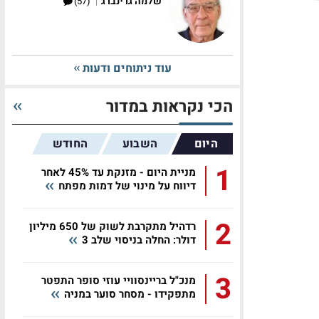
|
שלמה גרינברג
(57)
עוד ניתוחים ודעות
הכי נקראות במדור
היום
השבוע
החודש
1
מניית היום - מזנקת עד 45% לאחר
דיווח על מינוי של דמות מפתח
2
רדהיל מתקרבת לשוק של 650 מיליון
דולר: החלה בניסוי שלב 3
3
מנכ"ל בריינסוויי עוזי סופר התפטר
מתפקידו - מסחר סוער במניה