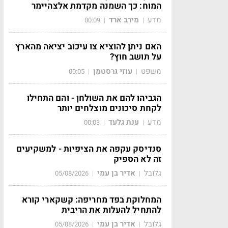
המוח: כך השמנה מקדמת אלצהיימר
מדע
מירב ארד
00:09
|
|
האם ניתן להוציא צו עיכוב יציאה מהארץ
על תושב חוץ?
משפט
עוזי גרסטמן
00:05
|
|
הגביהו להם את השולחן - והם התחילו
לקחת סיכונים מוצלחים יותר
מדע
ענת גלעד
00:03
|
|
סנדיסק עקפה את הציפיות - למשקיעים
זה לא הספיק
גלובל
אדיר בן עמי
05/08/2026
|
|
המחלוקת בפד מחריפה: קשקארי קורא
להתחיל להעלות את הריבית
גלובל
אדיר בן עמי
05/08/2026
|
|