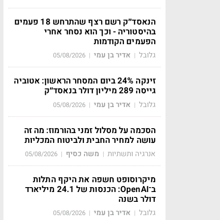
הנאסד״ק רשם רצף שהתרחש 18 פעמים
בהיסטוריה - וכך הוא נסחר אחרי
הפעמים הקודמות
גלובל
אדיר בן עמי
05/08/2026
|
|
זינקה 24% ביום המסחר הראשון: אטוביה
גייסה 289 מיליון דולר בנאסד״ק
גלובל
אדיר בן עמי
05/08/2026
|
|
הסכמה על מסלול זמני בהורמוז: מה זה
עושה למחיר החבית ולביטוח המכליות
אנרגיה ותשתיות
משה כסיף
05/08/2026
|
|
מיקרוסופט חשפה את היקף התלות
ב־OpenAI: הכנסות של 24.1 מיליארד
דולר בשנה
גלובל
אדיר בן עמי
05/08/2026
|
|