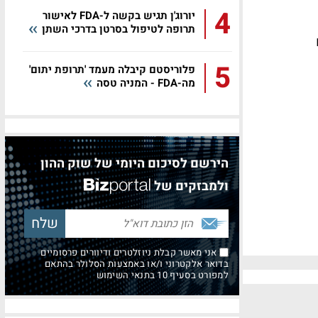
4
יורוג'ן תגיש בקשה ל-FDA לאישור
תרופה לטיפול בסרטן בדרכי השתן
5
פלוריסטם קיבלה מעמד 'תרופת יתום'
מה-FDA - המניה טסה
הירשם לסיכום היומי של שוק ההון
ולמבזקים של
אני מאשר קבלת ניוזלטרים ודיוורים פרסומיים
בדואר אלקטרוני ו/או באמצעות הסלולר בהתאם
למפורט בסעיף 10 בתנאי השימוש