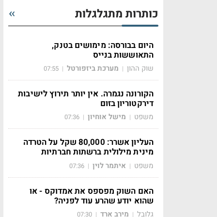
כותרות מתגלגלות
היום בבורסה: מימושים בטנק,
התאוששות בנייס
שוק ההון
מערכת ביזפורטל
07:55
|
|
הקורונה נגמרה. אין יותר תירוץ לישיבות
דירקטוריון בזום
משפט
מישל אוחיון
07:36
|
|
העליון אשרר: 80,000 שקל על הטרדה
מינית מילולית ברשתות חברתיות
משפט
איתמר לוין
07:36
|
|
האם השוק מפספס את אמדוקס - או
שהוא יודע שהרע עוד לפניה?
גלובל
מירב ארד
07:30
|
|