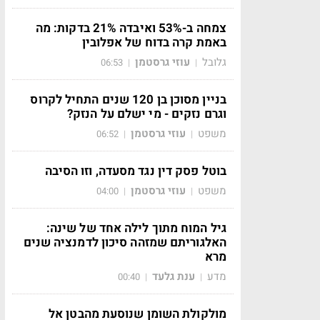
צמחה ב-53% ואיבדה 21% בדקות: מה
באמת קרה בדוח של אפלובין
גלובל
עוזי גרסטמן
06:53
|
|
בניין מסוכן בן 120 שנים התחיל לקרוס
וגרם נזקים - מי ישלם על הנזק?
משפט
עוזי גרסטמן
06:52
|
|
בוטל פסק דין נגד מסעדה, וזו הסיבה
משפט
עוזי גרסטמן
04:00
|
|
גיל המוח מתוך לילה אחד של שינה:
האלגוריתם שמזהה סיכון לדמנציה שנים
מרא
מדע
ענת גלעד
00:40
|
|
מולקולת השומן שנוסעת מהבטן אל