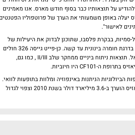
נו מתכננים להודיע על תוצאותיו כבר בסוף חודש מארס. אנו מאמינים
על תרופת CF101 לפסוריאזיס יעלה באופן משמעותי את הערך של פרוטפוליו הפטנטים
 סיימה לאחרונה מחקר שלב II/III כפול-סמיות, בבקרת פלסבו, שתוכנן לבדוק את היעילות של
תרופת CF101 בחולי פסוריאזיס מסוג פלאק בדרגת חומרה בינונית עד קשה. כן-פייט גייסה 326 חולים
ב-17 מרכזים רפואיים בארה"ב, אירופה וישראל. תוצאות ניתוח ביניים ממחקר שלב II/III , כמו גם,
 הביולוגיות הניתנות באינפוזיה ומלוות בתופעות לוואי.
לפי Global Data, שווי שוק תרופות הפסוריאזיס הוערך ב-3.6 מיליארד דולר בשנת 2010 וצפוי לגדול