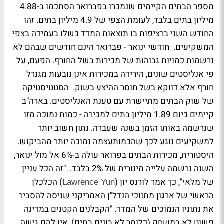
מספר הבתים הקיימים שנמכרו בפברואר הסתכמו ב-4.88
מיליון בתים בלבד, לעומת הצפי של 4.9 מיליון בתים. זהו
החודש השני ברציפות בו תוצאות המדד כשלו בעמידה בצפי
המשקיעים. חודשי ינואר - פברואר הינם חודשים שבהם לא
נרשמות כמויות גבוהות של מכירות בשל החורף. הפעם, על
פי אנליסטים שונים, הירידה במכירות אינן נובעות מגנרל
חורף אלא דווקא בשל חוסר ההיצע בשוק. הסטטיסטיקה
של שוק הבתים מתיישרת עם טענת האנליסטים. בארה"ב
קיימים כיום 1.89 מיליון בתים למכירה - כמות נמוכה מזו
שנרשמה באותו הזמן בשנה שעברה. נתון חשוב יותר
למשקיעים נוגע לכך שהכמותעצמה נמוכה יותר מהביקוש.
היסטורית, מכירות הבתים בפרואר עולה ב-6% אל מול ינואר,
השנה נרשמה עלייה מינורית של 2% בלבד. "זה הכל עניין
של מלאי", כך אמר לורנס יון (
) הכלכלן
Lawrence Yun
הראשי של ארגון מתווכי הנדל"ן האמריקני שניסה להסביר
את נתוניו הנמוכים של המדד. "הקבלנים הקטנים במדינה
פשוט לא במשחק (כלומר לא בונים בתים), אין להם גישה