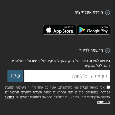
הורדת אפליקציה
הרשמה לדיוור
הירשם לסיכום היומי של שוק ההון ולמבזקים של ביזפורטל - ניוזלטרים
חובה לכל משקיע
אני מאשר קבלת שני ניוזלטרים, אשר כל אחד מהווה רשימת תפוצה
נפרדת, בנושאים סיכום יומי והתראות חמות וקבלת דיוורים פרסומיים
בדואר אלקטרוני ו/ או באמצעות הסלולר בהתאם למפורט בסעיף 10
בתנאי
השימוש