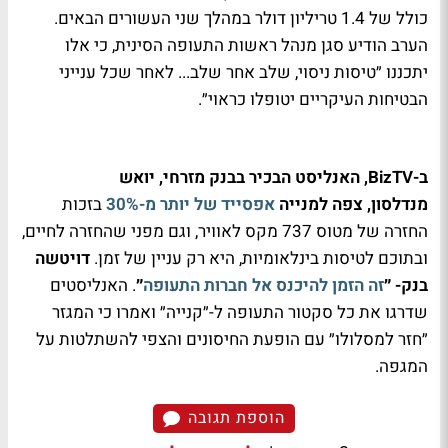
כולל של 1.4 טריליון דולר במהלך שני העשורים הבאים.
הערב הודיע סגן מנהל ראשות התעופה הסינית, כי אלו
יתכננו ״טיסות ניסוי, שלב אחר שלב... לאחר שכל ענייני
הבטיחות העיקריים יטופלו כראוי״.
ב-BizTV, האנליסט הבכיר בבנק מזרחי, יואש
מנדלסון, צפה למנייה
אפסייד של יותר מ-30%
בזכות
החזרה של מטוס 737 מקס לאוויר, וגם מפני שהחזרה לחיים,
ובתוכם לטיסות בינלאומיות, היא רק עניין של זמן.
דויטשה
בנק- ״
זה הזמן להיכנס אל חברות התעופה
״
. האנליסטים
שדרגו את כל סקטור התעופה ל-״קנייה״ ואמרו כי המגזר
״חזר למסלולו״ עם הופעת החיסונים והצפי להשתלטות על
המגפה.
הוספת תגובה