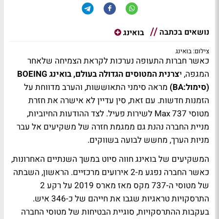
נושאים בכתבה
בואינג
צילום: בואינג
כאשר חברות התעופה נערכות לקראת הצמיחה שלאחר
המגפה, י
צרנית המטוסים הגדולה בעולם, בואינג BOEING
(סימול:BA)
מראה סימני התאוששות, והערב מדווחת על
הזמנות חדשות. עם זאת, סין עדיין לא אישרה את חזרת
מטוסי Max 737 לשירות פעיל. לצד ההודעות החיוביות,
מניית החברה נהנת גם ממגמת חזרה של משקיעים אל עבר
מניות הערך, מחשש לבועה בשווקים.
המשקיעים של בואינג חווה סיוט במשך השנתיים האחרונות,
כאשר החברה נפגע מ-2 אירועים מרכזיים. הראשון, השבתה
של מטוסי ה-737 מקס מאז מארס 2019 על רקע 2
התרסקויות טראגיות שגבו את חייהם של כ-346 איש.
בעקבות ההתרסקויות, סוגיית הבטיחות של מטוסי החברה