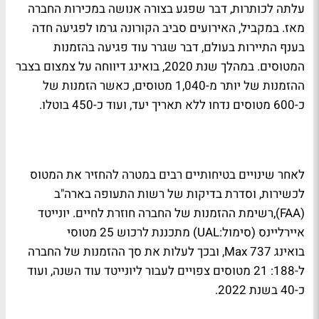
עלתה לכותרות, דבר שפגע בצורה אנושה במכירות החברה
מאז. במקביל, האירועים סביב הקורונה גרמו לפגיעה חדה
בענף התיירות בעולם, דבר שגרר עוד פגיעה בהזמנות
המטוסים. במהלך שנת 2020, בואינג דיווחה על צמצום בצבר
ההזמנות של יותר מ-1,040 מטוסים, כאשר הזמנות של
כ-600 מטוסים נדחו ללא תאריך יעד, ועוד כ-450 בוטלו.
לאחר שינויים בטיחותיים רבים במטרה להחזיר את המטוס
לכשירות, וסדרת בדיקות של רשות התעופה בארה"ב
(FAA),רשימת ההזמנות של החברה חוזרת לחיים. יונייטד
איירליינס (סימול:UAL) מתכננת לרכוש 25 מטוסי
בואינג 737 Max, ובכך לעלות את סך ההזמנות של החברה
ל-188: 21 מטוסים צפויים לעבור ליונייטד עוד השנה, ועוד
כ-40 בשנת 2022.