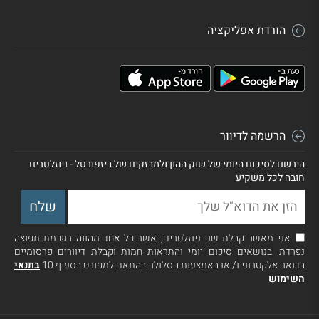
הורדת אפליקציה
הרשמה לדיוור
הירשם לסיכום היומי של שוק ההון ולמבזקים של ביזפורטל - ניוזלטרים
חובה לכל משקיע
אני מאשר קבלת שני ניוזלטרים, אשר כל אחד מהווה רשימת תפוצה
נפרדת, בנושאים סיכום יומי והתראות חמות וקבלת דיוורים פרסומיים
בדואר אלקטרוני ו/ או באמצעות הסלולר בהתאם למפורט בסעיף 10
בתנאי
השימוש