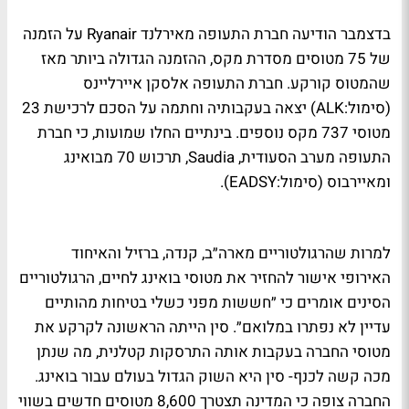
בדצמבר הודיעה חברת התעופה מאירלנד Ryanair על הזמנה
של 75 מטוסים מסדרת מקס, ההזמנה הגדולה ביותר מאז
שהמטוס קורקע. חברת התעופה אלסקן איירליינס
(סימול:ALK) יצאה בעקבותיה וחתמה על הסכם לרכישת 23
מטוסי 737 מקס נוספים. בינתיים החלו שמועות, כי חברת
התעופה מערב הסעודית, Saudia, תרכוש 70 מבואינג
ומאיירבוס (סימול:EADSY).
למרות שהרגולטוריים מארה״ב, קנדה, ברזיל והאיחוד
האירופי אישור להחזיר את מטוסי בואינג לחיים, הרגולטוריים
הסינים אומרים כי ״חששות מפני כשלי בטיחות מהותיים
עדיין לא נפתרו במלואם״. סין הייתה הראשונה לקרקע את
מטוסי החברה בעקבות אותה התרסקות קטלנית, מה שנתן
מכה קשה לכנף- סין היא השוק הגדול בעולם עבור בואינג.
החברה צופה כי המדינה תצטרך 8,600 מטוסים חדשים בשווי