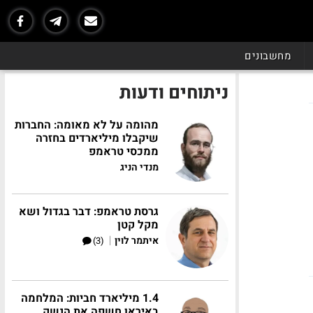
מחשבונים
ניתוחים ודעות
מהומה על לא מאומה: החברות
שיקבלו מיליארדים בחזרה
ממכסי טראמפ
מנדי הניג
גרסת טראמפ: דבר בגדול ושא
מקל קטן
|
איתמר לוין
(3)
1.4 מיליארד חביות: המלחמה
באיראן חשפה את הנשק