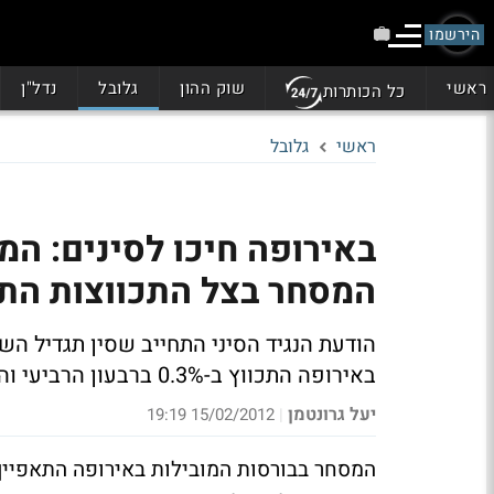
הירשמו
ראשי
שוק ההון
גלובל
נדל"ן
כל הכותרות
ראשי
גלובל
באירופה חיכו לסינים: המ
המסחר בצל התכווצות הת
הודעת הנגיד הסיני התחייב שסין תגדיל ה
באירופה התכווץ ב-0.3% ברבעון הרביעי והעיב על המסחר
יעל גרונטמן
15/02/2012 19:19
|
המסחר בבורסות המובילות באירופה התאפיין