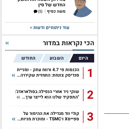
החדש של סין
|
משה כסיף
(5)
עוד ניתוחים ודעות
הכי נקראות במדור
היום
השבוע
החודש
1
הכנסות פי 4.7 ורווח עתק - ומניית
סנדיסק צונחת: התחזית שקיררה...
2
שוקי ניר אחרי הנפילה בסולאראדג':
"התפקיד שלנו הוא לייצר ערך...
3
קת׳י ווד מגדילה את ההימור על
ספייסX ו־TSMC - ומוכרת מניות...