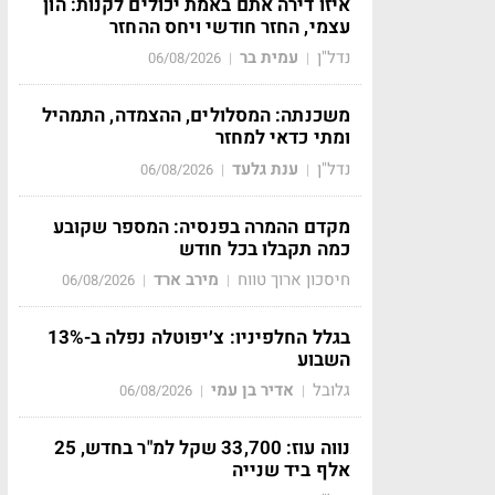
איזו דירה אתם באמת יכולים לקנות: הון
עצמי, החזר חודשי ויחס ההחזר
נדל"ן
עמית בר
06/08/2026
|
|
משכנתה: המסלולים, ההצמדה, התמהיל
ומתי כדאי למחזר
נדל"ן
ענת גלעד
06/08/2026
|
|
מקדם ההמרה בפנסיה: המספר שקובע
כמה תקבלו בכל חודש
חיסכון ארוך טווח
מירב ארד
06/08/2026
|
|
בגלל החלפיניו: צ׳יפוטלה נפלה ב-13%
השבוע
גלובל
אדיר בן עמי
06/08/2026
|
|
נווה עוז: 33,700 שקל למ"ר בחדש, 25
אלף ביד שנייה