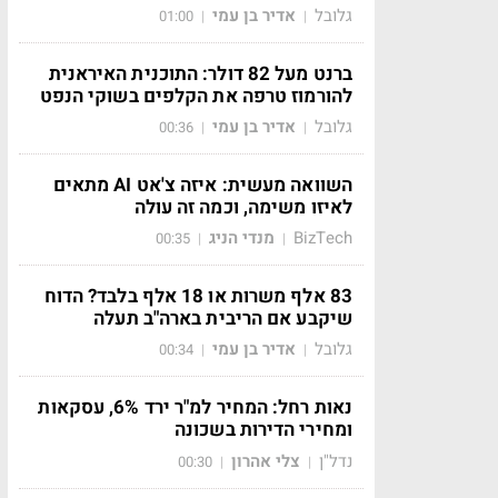
גלובל
אדיר בן עמי
01:00
|
|
ברנט מעל 82 דולר: התוכנית האיראנית
להורמוז טרפה את הקלפים בשוקי הנפט
גלובל
אדיר בן עמי
00:36
|
|
השוואה מעשית: איזה צ'אט AI מתאים
לאיזו משימה, וכמה זה עולה
BizTech
מנדי הניג
00:35
|
|
83 אלף משרות או 18 אלף בלבד? הדוח
שיקבע אם הריבית בארה"ב תעלה
גלובל
אדיר בן עמי
00:34
|
|
נאות רחל: המחיר למ"ר ירד 6%, עסקאות
ומחירי הדירות בשכונה
נדל"ן
צלי אהרון
00:30
|
|