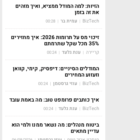
הזיות: למה המודל ממציא, ואיך מזהים
את זה בזמן
BizTech
עמית בר
00:28
|
|
זיכוי מס על תרומות 2026: איך מחזירים
35% מכל שקל שתרמתם
קריירה
ענת גלעד
00:24
|
|
המודלים הסיניים: דיפסיק, קימי, קוואן
וזעזוע המחירים
BizTech
עוזי גרסטמן
00:24
|
|
איך כותבים פרומפט טוב: מה באמת עובד
BizTech
ענת גלעד
00:24
|
|
ביטוח מנהלים: מה נשאר ממנו ולמי הוא
עדיין מתאים
חיסכון ארוך טווח
עוזי גרסטמן
06/08/2026
|
|