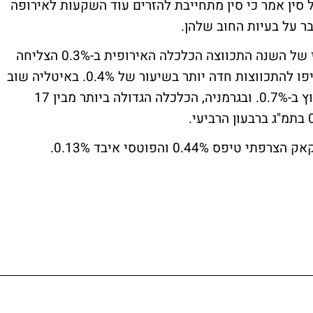
 סין אמר כי סין מתחייבת להזרים עוד השקעות לאירופה
ר על בעיות החוב שלהן.
נתוני התמ"ג שהצביעו על כך שברבעון הרביעי של השנה התכווצה הכלכלה האירופית ב-0.3% הצליחה
להעיב על ה"חגיגה הסינית", למרות שבשוק ציפו להתכווצות חדה יותר בשיעור של 0.4%. באיטליה שוב
שקע המשק במיתון לאחר שהתמ"ג שם התכווץ ב-0.7%. ובגרמניה, הכלכלה הגדולה ביותר מבין 17