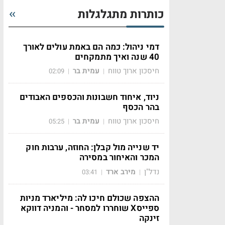
כותרות מתגלגלות
דמי ניהול: כמה הם באמת עולים לאורך
40 שנה ואיך מתמקחים
חיסכון ארוך טווח
עמית בר
02:09
|
|
ניוד, איחוד חשבונות והכספים האבודים
בהר הכסף
חיסכון ארוך טווח
עמית בר
05:25
|
|
יד שנייה מול קבלן: החוזה, ערבות חוק
המכר והאיחור במסירה
נדל"ן
מירב ארד
03:41
|
|
ההצפה שכולם חיכו לה: מיליארד מניות
ספייסX שוחררו למסחר - והמניה דווקא
זינקה