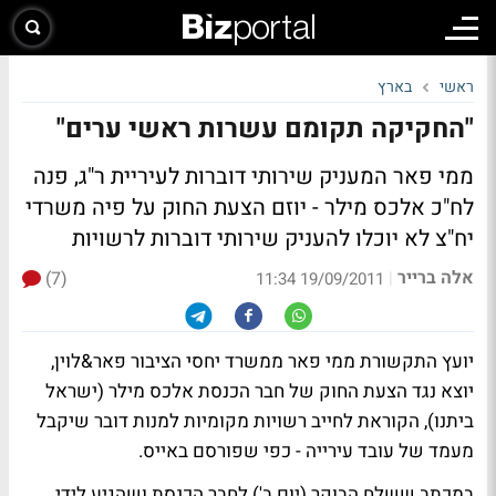
ראשי
בארץ
"החקיקה תקומם עשרות ראשי ערים"
ממי פאר המעניק שירותי דוברות לעיריית ר"ג, פנה
לח"כ אלכס מילר - יוזם הצעת החוק על פיה משרדי
יח"צ לא יוכלו להעניק שירותי דוברות לרשויות
אלה ברייר
(7)
|
19/09/2011 11:34
יועץ התקשורת ממי פאר ממשרד יחסי הציבור פאר&לוין,
יוצא נגד הצעת החוק של חבר הכנסת אלכס מילר (ישראל
ביתנו), הקוראת לחייב רשויות מקומיות למנות דובר שיקבל
מעמד של עובד עירייה - כפי
שפורסם באייס
.
במכתב ששלח הבוקר (יום ב') לחבר הכנסת ושהגיע לידי