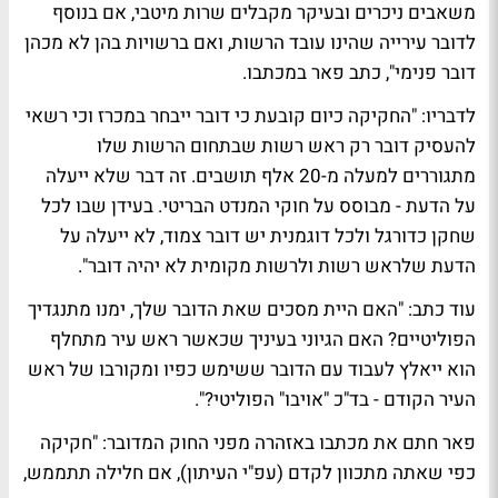
משאבים ניכרים ובעיקר מקבלים שרות מיטבי, אם בנוסף
לדובר עירייה שהינו עובד הרשות, ואם ברשויות בהן לא מכהן
דובר פנימי", כתב פאר במכתבו.
לדבריו: "החקיקה כיום קובעת כי דובר ייבחר במכרז וכי רשאי
להעסיק דובר רק ראש רשות שבתחום הרשות שלו
מתגוררים למעלה מ-20 אלף תושבים. זה דבר שלא ייעלה
על הדעת - מבוסס על חוקי המנדט הבריטי. בעידן שבו לכל
שחקן כדורגל ולכל דוגמנית יש דובר צמוד, לא ייעלה על
הדעת שלראש רשות ולרשות מקומית לא יהיה דובר".
עוד כתב: "האם היית מסכים שאת הדובר שלך, ימנו מתנגדיך
הפוליטיים? האם הגיוני בעיניך שכאשר ראש עיר מתחלף
הוא ייאלץ לעבוד עם הדובר ששימש כפיו ומקורבו של ראש
העיר הקודם - בד"כ "אויבו" הפוליטי?".
פאר חתם את מכתבו באזהרה מפני החוק המדובר: "חקיקה
כפי שאתה מתכוון לקדם (עפ"י העיתון), אם חלילה תתממש,