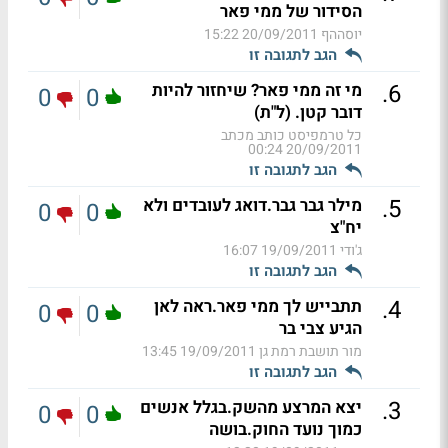
הסידור של ממי פאר
יוסההף
20/09/2011 15:22
הגב לתגובה זו
.
6
מי זה ממי פאר? שיחזור להיות
0
0
דובר קטן. (ל"ת)
כל טרמפיסט כותב מכתב
20/09/2011 00:24
הגב לתגובה זו
.
5
מילר גבר גבר.דואג לעובדים ולא
0
0
יח"צ
ג'ודי
19/09/2011 16:07
הגב לתגובה זו
.
4
תתבייש לך ממי פאר.ראה לאן
0
0
הגיע צבי בר
מור תושבת רמת גן
19/09/2011 13:45
הגב לתגובה זו
.
3
יצא המרצע מהשק.בגלל אנשים
0
0
כמוך נועד החוק.בושה