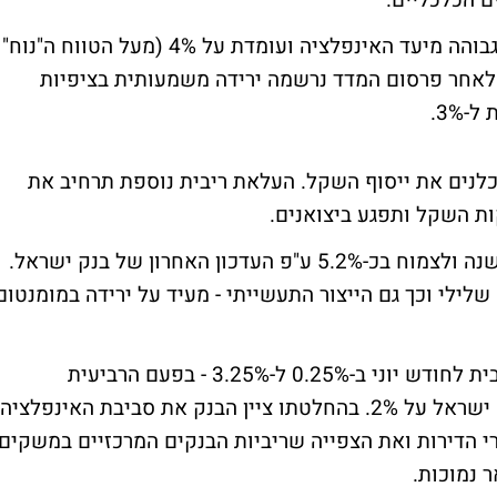
ם הכלכליים.
האינפלציה ב-12 החודשים האחרונים הייתה גבוהה מיעד האינפלציה ועומדת על 4% (מעל הטווח ה"נוח"
עומד על 1%-3%). עם זאת, לאחר פרסום המדד נרשמה ירידה משמעותית בציפיות
3%.
לכלנים את ייסוף השקל. העלאת ריבית נוספת תרחיב את
ות השקל ותפגע ביצואנים.
המשק הישראלי צפוי להמשיך להציג חוזק השנה ולצמוח בכ-5.2% ע"פ העדכון האחרון של בנק ישראל.
שלילי וכך גם הייצור התעשייתי - מעיד על ירידה במומנטום
בהחלטתו הקודמת בחר פישר לעלות את הריבית לחודש יוני ב-0.25% ל-3.25% - בפעם הרביעית
מתחילת השנה. בסוף 2010 עמדה ריבית בנק ישראל על 2%. בהחלטתו ציין הבנק את סביבת האינפלציה
רי הדירות ואת הצפייה שריביות הבנקים המרכזיים במשקים
 נמוכות.