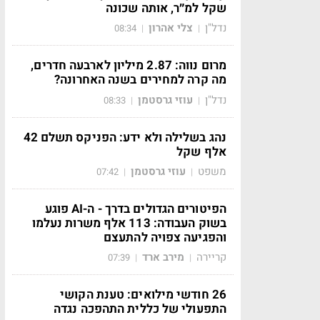
שקל למ״ר, אותה שכונה
נדל"ן
צלי אהרון
08:34
|
|
מרום נווה: 2.87 מיליון לארבעה חדרים,
מה קרה למחירים בשנה האחרונה?
נדל"ן
עוזי גרסטמן
08:33
|
|
נהג בשלילה ולא ידע: הפניקס תשלם 42
אלף שקל
משפט
עוזי גרסטמן
07:42
|
|
הפיטורים הגדולים בדרך - ה-AI פוגע
בשוק העבודה: 113 אלף משרות נעלמו
והפגיעה צפויה להתעצם
קריירה
מירב ארד
07:39
|
|
26 חודשי מילואים: טענת הקושי
התפעולי של כללית התהפכה נגדה