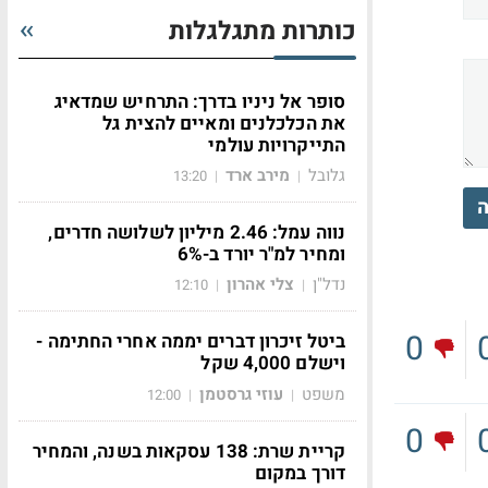
כותרות מתגלגלות
סופר אל ניניו בדרך: התרחיש שמדאיג
את הכלכלנים ומאיים להצית גל
התייקרויות עולמי
גלובל
מירב ארד
13:20
|
|
ה
נווה עמל: 2.46 מיליון לשלושה חדרים,
ומחיר למ"ר יורד ב-6%
נדל"ן
צלי אהרון
12:10
|
|
0
ביטל זיכרון דברים יממה אחרי החתימה -
וישלם 4,000 שקל
משפט
עוזי גרסטמן
12:00
|
|
0
קריית שרת: 138 עסקאות בשנה, והמחיר
דורך במקום