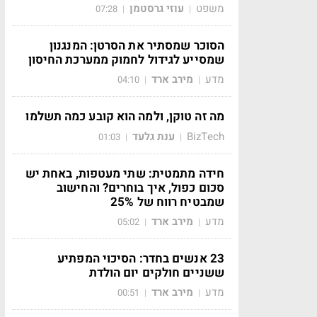
משפט
עוזי גרסטמן
07:28
|
|
הסוכר שמסתיר את הסרטן: המנגנון
שמסייע לגידול לחמוק ממערכת החיסון
מדע
מירב ארד
04:10
|
|
מה זה טוקן, ולמה הוא קובע כמה תשלמו
BizTech
ענת גלעד
01:03
|
|
חידה מתמטית: שתי מעטפות, באחת יש
סכום כפול, איך בוחרים? והחישוב
שמבטיח רווח של 25%
מדע
מירב ארד
05:02
|
|
23 אנשים בחדר: הסיכוי המפתיע
ששניים חולקים יום הולדת
מדע
מירב ארד
00:51
|
|