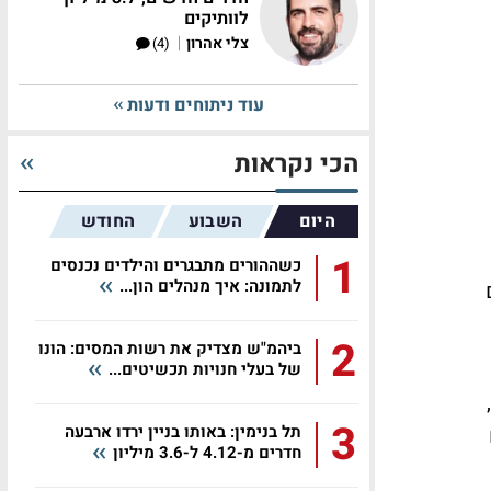
לוותיקים
|
צלי אהרון
(4)
עוד ניתוחים ודעות
הכי נקראות
היום
השבוע
החודש
1
כשההורים מתבגרים והילדים נכנסים
לתמונה: איך מנהלים הון...
2
ביהמ"ש מצדיק את רשות המסים: הונו
של בעלי חנויות תכשיטים...
,
3
תל בנימין: באותו בניין ירדו ארבעה
חדרים מ-4.12 ל-3.6 מיליון