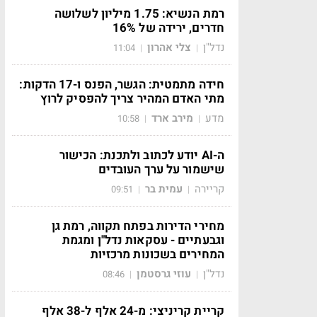
רמת הנשיא: 1.75 מיליון לשלושה
חדרים, ירידה של 16%
נדל"ן
צלי אהרון
11:04
|
|
חידה מתמטית: הגשר, הפנס ו-17 הדקות:
מתי האדם המהיר צריך להפסיק לרוץ
מדע
מירב ארד
10:58
|
|
ה-AI יודע לכתוב ולתכנת: הכישור
שישמור על ערך העובדים
קריירה
עמית בר
09:51
|
|
מחירי הדירות בפתח תקווה, רמת גן
וגבעתיים - עסקאות נדל"ן ומגמת
המחירים בשכונות מרכזיות
נדל"ן
עוזי גרסטמן
08:46
|
|
קריית קריניצי: מ-24 אלף ל-38 אלף