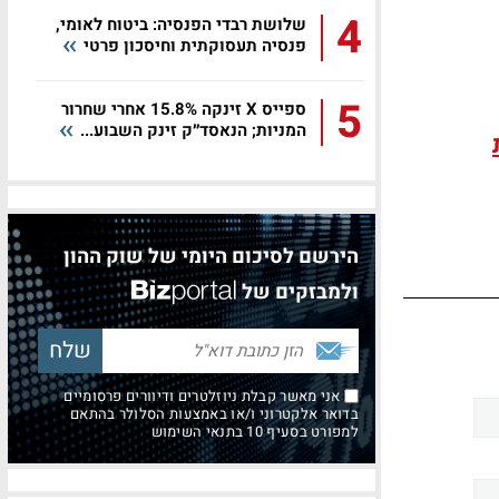
4
שלושת רבדי הפנסיה: ביטוח לאומי,
פנסיה תעסוקתית וחיסכון פרטי
5
ספייס X זינקה 15.8% אחרי שחרור
המניות; הנאסד״ק זינק השבוע...
הירשם לסיכום היומי של שוק ההון
ולמבזקים של
אני מאשר קבלת ניוזלטרים ודיוורים פרסומיים
בדואר אלקטרוני ו/או באמצעות הסלולר בהתאם
למפורט בסעיף 10 בתנאי השימוש