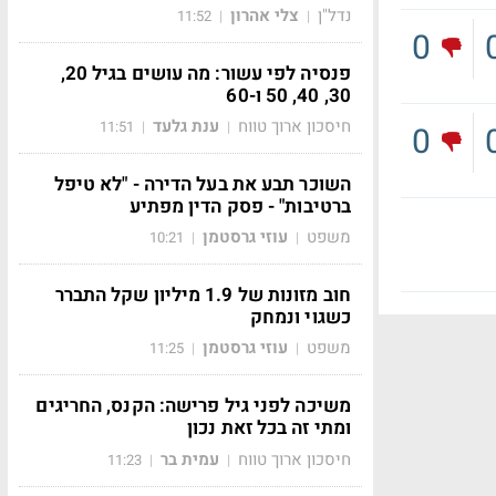
נדל"ן
צלי אהרון
11:52
|
|
0
פנסיה לפי עשור: מה עושים בגיל 20,
30, 40, 50 ו-60
חיסכון ארוך טווח
ענת גלעד
11:51
|
|
0
השוכר תבע את בעל הדירה - "לא טיפל
ברטיבות" - פסק הדין מפתיע
משפט
עוזי גרסטמן
10:21
|
|
חוב מזונות של 1.9 מיליון שקל התברר
כשגוי ונמחק
משפט
עוזי גרסטמן
11:25
|
|
משיכה לפני גיל פרישה: הקנס, החריגים
ומתי זה בכל זאת נכון
חיסכון ארוך טווח
עמית בר
11:23
|
|