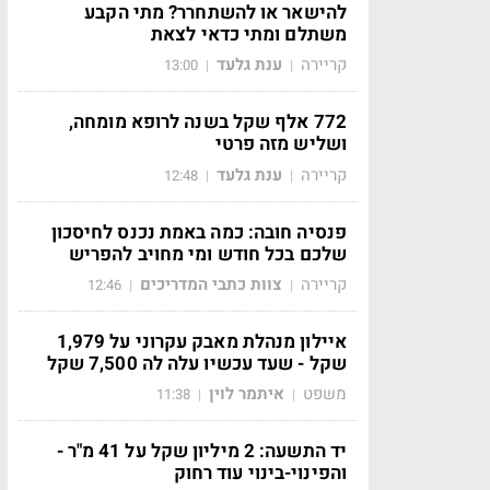
להישאר או להשתחרר? מתי הקבע
משתלם ומתי כדאי לצאת
קריירה
ענת גלעד
13:00
|
|
772 אלף שקל בשנה לרופא מומחה,
ושליש מזה פרטי
קריירה
ענת גלעד
12:48
|
|
פנסיה חובה: כמה באמת נכנס לחיסכון
שלכם בכל חודש ומי מחויב להפריש
קריירה
צוות כתבי המדריכים
12:46
|
|
איילון מנהלת מאבק עקרוני על 1,979
שקל - שעד עכשיו עלה לה 7,500 שקל
משפט
איתמר לוין
11:38
|
|
יד התשעה: 2 מיליון שקל על 41 מ"ר -
והפינוי-בינוי עוד רחוק