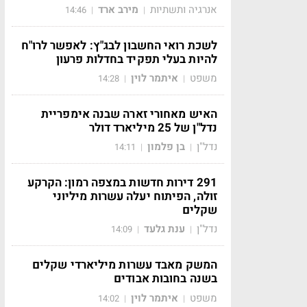
אנרגיה ותשתיות
מירב ארד
14:46
|
|
לשכת רואי החשבון לבג"ץ: לאפשר לרו"ח
להיות בעלי תפקיד בחדלות פרעון
משפט
איתמר לוין
14:28
|
|
האיש מאחורי זארה שבנה אימפריית
נדל"ן של 25 מיליארד דולר
נדל"ן
בן פלמון
14:11
|
|
291 דירות חדשות במצפה רמון: הקרקע
זולה, הפיתוח יעלה עשרות מיליוני
שקלים
נדל"ן
ענת גלעד
14:09
|
|
המשק מאבד עשרות מיליארדי שקלים
בשנה בחובות אבודים
משפט
איתמר לוין
14:02
|
|