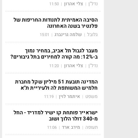
נדל"ן
צלי אהרון
11:50
|
|
הסיבה האמיתית לתנודות החריפות של
פלנטיר בשנה האחרונה
גלובל
שלמה גרינברג
15:01
|
|
מעבר לגבול תל אביב, במחיר נמוך
ב-12%: מה קורה למחירים בתל גיבורים?
נדל"ן
צלי אהרון
11:20
|
|
המדינה תובעת 51 מיליון שקל מחברת
חלמיש המשותפת לה ולעיריית ת"א
משפט
איתמר לוין
11:19
|
|
ישראייר פותחת קו ישיר למדריד - החל
מ-340 דולר הלוך ושוב
תעופה
מירב ארד
11:06
|
|