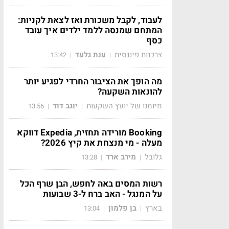
לעבוד, לקבל משכורת ואז לצאת לקניות:
המתחם שמנסה ללמד ילדים איך עובד
כסף
צרכנות פיננסית
ענת גלעד
13:42
|
|
מה הופך את הציבור החרדי לפגיע יותר
להונאות השקעה?
מיומנו של יועץ השקעות
יוגב דוד
13:56
|
|
Booking מורידה תחזית, Expedia דווקא
מעלה - מי מנצחת את קיץ 2026?
גלובל
מירב ארד
13:28
|
|
רשות המסים באה לחפש, הבן שרף הכל
על המנגל - האב ברח ל-3 שבועות
בארץ
בן פלמון
13:04
|
|