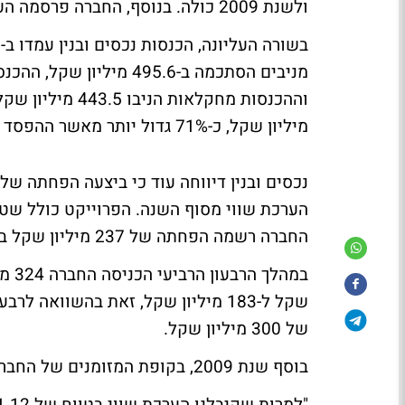
ולשנת 2009 כולה. בנוסף, החברה פרסמה הערכת שווי בעניין פרוייקט החברה בלאס וגאס.
מיליון שקל, כ-71% גדול יותר מאשר ההפסד של 119.45 מיליון שקל שנרשם בשנת 2008.
החברה רשמה הפחתה של 237 מיליון שקל ברבעון הרביעי.
שקל ל-183 מיליון שקל, זאת בהשווא
של 300 מיליון שקל.
בוסף שנת 2009, בקופת המזומנים של החברה היה עודף המסתכם בכ-2.4 מיליארד שקל.