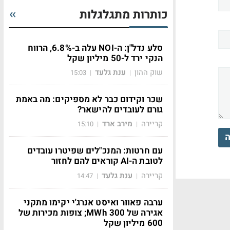
כותרות מתגלגלות
סלע נדל"ן: ה-NOI עלה ב-6.8%, הרווח
הנקי ירד ל-50 מיליון שקל
שוק ההון
ענת גלעד
15:03
|
|
שכר וקידום כבר לא מספיקים: מה באמת
גורם לעובדים להישאר?
קריירה
מירב ארד
15:10
|
|
ה
עם חרטות: המנכ"לים שפיטרו עובדים
לטובת ה-AI קוראים להם לחזור
קריירה
ענת גלעד
14:47
|
|
ערבה פאוור ואיסט אנרג'י יקימו מתקני
אגירה של 300 MWh; צופות מכירות של
600 מיליון שקל