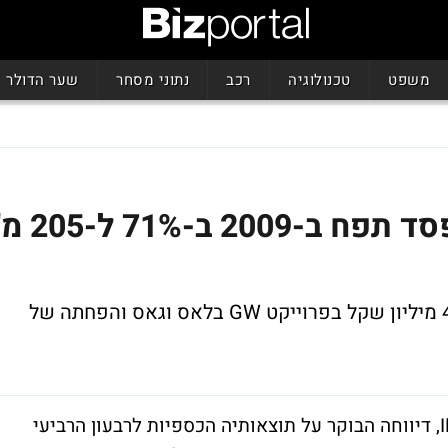
משפט
טכנולוגיה
רכב
נתוני מסחר
שער הדולר
נכסים ובניין מדווחת: ההפסד תפח ב-2009 ב-71% ל-
החברה, מקבוצת IDB ביצעה הפחתה של 41 מיליון שקל בפרוייקט GW בלאס וגאס והפחתה של
חברת נכסים ובנין, זרוע הנדל"ן של קבוצת IDB, דיווחה הבוקר על תוצאותיה הכספיות לרבעון הרביעי