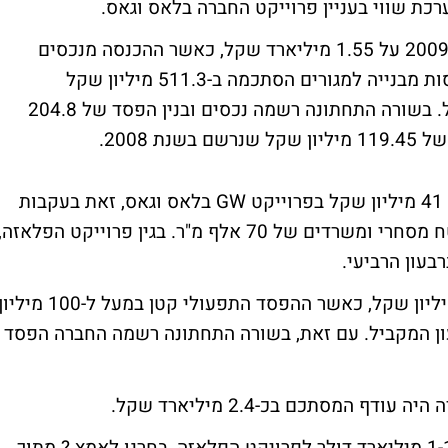
בשורה העליונה, הכנסות נכסים ובנין עמדו ב-2009 על 1.55 מיליארד שקל, כאשר ההכנסה מנכסים
מניבים הסתכמה ב-495.6 מיליון שקל, ההכנסות מבנייה למגורים הסתכמה ב-511.3 מיליון שקל
וההכנסות מחקלאות הניבו 443.5 מיליון שקל. בשורה התחתונה רשמה נכסים ובנין הפסד של 204.8
נכסים ובנין דיווחה עוד כי ביצעה הפחתה של 41 מיליון שקל בפרוייקט GW בלאס וגאס, זאת בעקבות
הערכת שווי מסוף השנה. הפרוייקט כולל שטח מסחרי ומשרדים של 70 אלף מ"ר. בגין פרוייקט הפלאזה,
במהלך הרבעון הרביעי הכניסה החברה 324 מיליון שקל, כאשר ההפסד התפעולי קטן במעל ל-100 מיל
ה לרבעון המקביל. עם זאת, בשורה התחתונה רשמה החברה הפסד