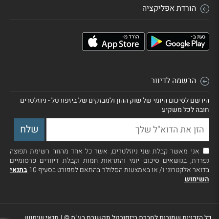
הורדת אפליקציה
הרשמה לדיוור
הירשם לסיכום היומי של שוק ההון ולמבזקים של ביזפורטל - ניוזלטרים
חובה לכל משקיע
אני מאשר קבלת שני ניוזלטרים, אשר כל אחד מהווה רשימת תפוצה
נפרדת, בנושאים סיכום יומי והתראות חמות וקבלת דיוורים פרסומיים
בדואר אלקטרוני ו/ או באמצעות הסלולר בהתאם למפורט בסעיף 10
בתנאי
השימוש
כל הזכויות שמורות לחברת ביזפורטל תקשורת בע"מ ©
|
תנאי שימוש