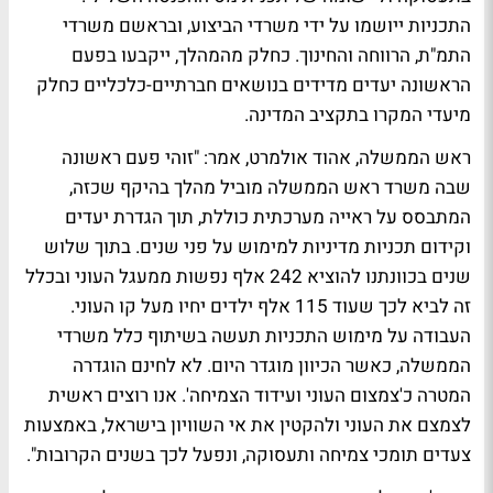
התכניות ייושמו על ידי משרדי הביצוע, ובראשם משרדי
התמ"ת, הרווחה והחינוך. כחלק מהמהלך, ייקבעו בפעם
הראשונה יעדים מדידים בנושאים חברתיים-כלכליים כחלק
מיעדי המקרו בתקציב המדינה.
ראש הממשלה, אהוד אולמרט, אמר: "זוהי פעם ראשונה
שבה משרד ראש הממשלה מוביל מהלך בהיקף שכזה,
המתבסס על ראייה מערכתית כוללת, תוך הגדרת יעדים
וקידום תכניות מדיניות למימוש על פני שנים. בתוך שלוש
שנים בכוונתנו להוציא 242 אלף נפשות ממעגל העוני ובכלל
זה לביא לכך שעוד 115 אלף ילדים יחיו מעל קו העוני.
העבודה על מימוש התכניות תעשה בשיתוף כלל משרדי
הממשלה, כאשר הכיוון מוגדר היום. לא לחינם הוגדרה
המטרה כ'צמצום העוני ועידוד הצמיחה'. אנו רוצים ראשית
לצמצם את העוני ולהקטין את אי השוויון בישראל, באמצעות
צעדים תומכי צמיחה ותעסוקה, ונפעל לכך בשנים הקרובות".