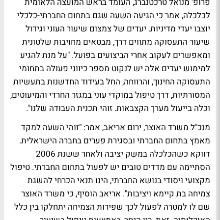
פרופ' מנואל טרכטנברג, העומד בראש המועצה הלאומית
לכלכלה, אמר כי הגיעה השעה שגם בתחום החברתי-כלכלי
יוצבו יעדי מדיניות. יעדים של צמצום שיעור העוני וגידול
שיעור התעסוקה מתווים דרך, מבטאים מחויבות שלטונית
ומאפשרים לעקוב אחרי הביצועים בפועל. "על מנת להגיע
למימוש יעדים אלה יש לנקוט מספר כיווני פעולה בתחומי
התעסוקה החינוך, והרווחה, החל בעידוד החדשנות בתעשיות
המסורתיות, דרך טיפול במוקדי עוני במגזר החרדי והמיעוטים,
וכלה בייעול מערך הקצבאות. זוהי תכנית העבודה שלנו".
מנכ"ל משרד האוצר, ירום אריאב, אמר: "זוהי השעה למקד
מאמץ בתחום החברתי ובסגירת פערים בחברה הישראלית.
דווקא כשהכלכלה במשק יציבה ולאחר ששנת 2006
הסתיימה עם מדדים טובים יש לפעול בתחום החברתי. טיפול
מקצועי ויסודי בנושא החברתי, הינו תנאי הכרחי להשגת
צמיחה בת קיימא ויציבות". אריאב הוסיף, כי משרד האוצר
שם לו למטרה לפעול לכך שפירות הצמיחה יתחלקו בין כלל