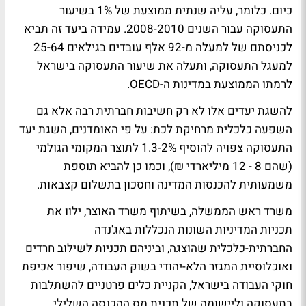
כיום. כלומר, עליה שנתית ממוצעת של 1% בשיעור
התעסוקה עבור השנים 2008-2010. עמידה ביעד זה תביא
לכניסתם של למעלה מ-92 אלף עובדים בגילאים 25-64
למעגל התעסוקה, ותעלה את שיעור התעסוקה בישראל
לרמתו הממוצעת במדינות ה-OECD.
להשגת יעדים אלו לא רק חשיבות חברתית רבה אלא גם
השפעה כלכלית מרחיקת לכת: על פי האומדנים, השגת יעד
התעסוקה צפויה להוסיף 1.3-2% לתוצר המקומי הגולמי
(שהם 8 - 12 מיליארדי ₪), וכמו כן להביא תוספת
משמעותית להכנסות המדינה וחסכון בתשלום קצבאות.
משרד ראש הממשלה, בשיתוף משרד האוצר, ילוו את
תכניות המדיניות השונות הנכללות באג'נדה
החברתית-כלכלית שהוצגה, וביניהם תכניות לשילוב חרדים
ואוכלוסיית המגזר הלא-יהודי בשוק העבודה, שיפור אכיפת
חוקי העבודה בישראל, הקניית כלים פרטניים להשתלבות
בתעסוקה וליישומה של תכנית מס ההכנסה השלילי.