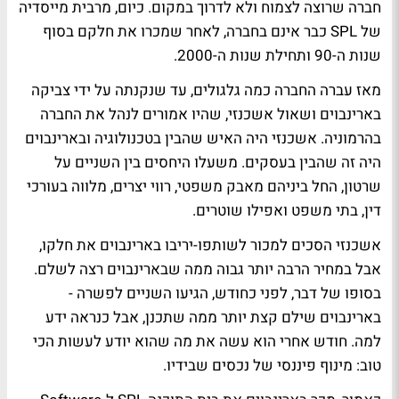
חברה שרוצה לצמוח ולא לדרוך במקום. כיום, מרבית מייסדיה
של SPL כבר אינם בחברה, לאחר שמכרו את חלקם בסוף
שנות ה-90 ותחילת שנות ה-2000.
מאז עברה החברה כמה גלגולים, עד שנקנתה על ידי צביקה
בארינבוים ושאול אשכנזי, שהיו אמורים לנהל את החברה
בהרמוניה. אשכנזי היה האיש שהבין בטכנולוגיה ובארינבוים
היה זה שהבין בעסקים. משעלו היחסים בין השניים על
שרטון, החל ביניהם מאבק משפטי, רווי יצרים, מלווה בעורכי
דין, בתי משפט ואפילו שוטרים.
אשכנזי הסכים למכור לשותפו-יריבו בארינבוים את חלקו,
אבל במחיר הרבה יותר גבוה ממה שבארינבוים רצה לשלם.
בסופו של דבר, לפני כחודש, הגיעו השניים לפשרה -
בארינבוים שילם קצת יותר ממה שתכנן, אבל כנראה ידע
למה. חודש אחרי הוא עשה את מה שהוא יודע לעשות הכי
טוב: מינוף פיננסי של נכסים שבידיו.