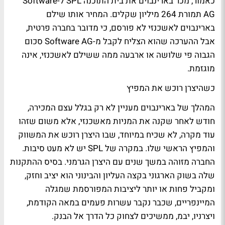
כאמור, מכר בארינבוים את בית התוכנה SPL ל-Software
AG תמורת 264 מיליון שקלים. המחיר אותו שילם
בארינבוים לאשכנזי לא פורסם, כי מדובר בחברה פרטית,
אבל ההערכה שהוא הצליח לקבל מ-Software AG סכום
הגבוה פי שלושה או ארבעה ממה ששילם לאשכנזי, אינה
מוגזמת.
כשהיצרן רוכש את המפיץ
המהלך של בארינבוים מעניין לא רק בגלל עצם המכירה,
חודש לאחר שקנה את המניות מאשכנזי, אלא משום שזהו
עוד מקרה, לא שכיח במיוחד, שבו היצרן רוכש את המשווק
והמפיץ הראשי שלו. במקרה של SPL יש לא מעט סיבות.
החברה מזוהה במשך שנים עם היצרן הגרמני. בסיס ההתקנות
שלה בשוק הארגוני בקצה העליון והבינוני הוא יציב וחזק,
ומקביל פחות או יותר ליציבות המפורסמת שמגלה
המיינפריים, שכבר נקבר עשרות פעמים במאה הקודמת,
ויצרניו, יבמ, ממשיכים לצחוק כל הדרך אל הבנק.