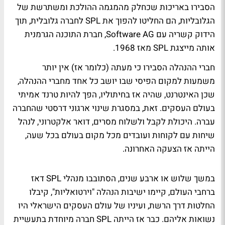
הסבירו באריכות שכחלק מהמגמה ההולכת ומשתרשת של
הגלובליות, הם החליטו להפוך את SPL לחברה גלובלית, תוך
הידוק קשריה עם Software AG, חברת התוכנה הגרמנית
אותה מייצגת SPL מאז 1968.
חברי ההנהלה הסבירו כי מעתה (כלומר אז) אין יותר
משמעות למקום הפיסי שבו יושב כל אחד מחברי ההנהלה,
שכן האינטרנט, שהיה אז בחיתוליו, הפך להיות טרנד אמיתי
בעולם העסקים. זאת, במסגרת שינוי ארגוני דרסטי שהחברה
עברה. היכולת לקבל ולשלוח מסרים, דואר אלקטרוני, לנהל
שיחות עם לקוחות ועובדים מכל מקום בעולם בכל שעה,
הייתה אז הצעקה האחרונה.
במשך שלוש או ארבע שנים, הסתובבו מנהלי SPL דאז
ברחבי העולם, קיימו ישיבות הנהלה "וירטואליות", קיבלו
החלטות דרך הרשת, ועיניו של עולם העסקים הישראלי היו
נשואות אליהם. כבר אז הייתה SPL חברה מיוחדת בתעשיית