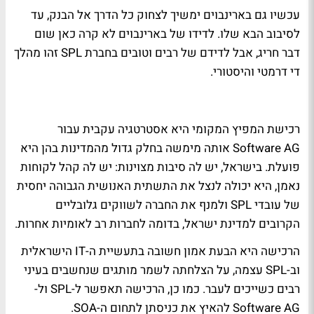
עכשיו גם בארינבוים ימשיך לצחוק כל הדרך אל הבנק, עד
לסיבוב הבא שלו. לדידו של בארינבוים לא קרה כאן שום
דבר חריג, אבל לדידם של רבים וטובים בחברת SPL זהו מהלך
די דרמטי והיסטורי.
רכישת המפיץ המקומי היא אסטרטגיה עקבית עבור
Software AG אותה מימשה בחלק גדול מהמדינות בהן היא
פועלת. בישראל, יש לה סיבות מצוינות: יש לה קהל לקוחות
נאמן, היא יכולה לנצל את התשתית האנושית הגבוהה יחסית
של עובדי SPL ולמנף את החברה לשווקים גלובליים
הקרובים למדינת ישראל, בדומה לחברות רב לאומיות אחרות.
הרכישה היא הבעת אמון חשובה בתעשיית ה-IT הישראלית
וב-SPL עצמה, על הצלחתה לשמר מותגים שנחשבים בעיני
רבים כשייכים לעבר. כמו כן, הרכישה תאפשר ל-SPL ול-
Software AG להאיץ את כניסתן לתחום ה-SOA.