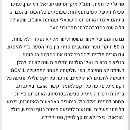
פרופ' יולי תמיר, ומנכ"ל מיקרוסופט ישראל, דני ימין, נערכו
פעילויות של גופים ועמותות שעוסקים כל השנה בהסברה,
ביניהם איגוד האינטרנט הישראלי ועמותת אשנ"ב, שפעילה
כל השנה בהדרכה לבתי ספר ובני נוער.
גם מקומם של אנשי משטרת ישראל לא נפקד - לא פחות
מ-50 חוקרי נוער ומחשבים פוזרו בין בתי הספר, כדי להיפגש
עם הורים וילדים ולהסביר להם את הסכנות הטמונות
בגלישה ברשת. ואלו הולכות וגדלות משנה לשנה. להלן
רשימה לא מחייבת, כפי שלקוחה מאתר הממשלה GOV.IL:
חשיפה לתכנים לא הולמים, פגיעה על רקע פלילי, פגיעה על
רקע מיני, פגיעה על רקע לאומני, קשרי אהבה באינטרנט,
בריונות והטרדה מינית, פגיעה בפרטיות, האינטרנט כזירת
מסחר לסמים ואלכוהול, הימורים באמצעות האינטרנט, ביצוע
כל מיני פעולות שנוגעות לפגיעה פיסית בגוף ובנפש, כולל
"הוראות" כיצד לשים קץ לחייך, חס וחלילה.