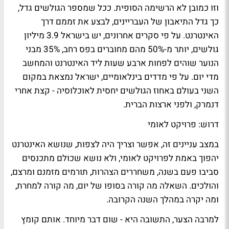
וזו כמובן לא הרשימה הסופית. ככל שמספר הגולשים גדל,
כך גדל התיאבון של העבריינים, לבצע את זממם דרך
האינטרנט. על פי סקרים אחרונים, יש בישראל 3.9 מיליון
גולשים, יותר מ-50% מהם מחוברים בפס רחב, 35% מבני
הנוער שוהים לפחות ארבע שעות ליד האינטרנט והמחשב
מדי יום. על פי מדדים בינלאומיים, ישראל נמצאת במקום
השני בעולם באחוז הגולשים יחסית לאוכלוסיה - קצת אחרי
דנמרק, ולפני ארצות הברית.
דרוש: פרויקט לאומי
במצב עניינים זה, אפשר וצריך היה לצפות, שנושא האינטרנט
יהפוך באמת לפרויקט לאומי, ולא נושא שכולם מתכנסים
סביבו פעם בשנה, משחררים הצהרות, תורמים מזמנם ומרצם,
והולכים. השאלה מה קורה בסופו של יום, מה קורה למחרת,
ומה יקרה במהלך השנה הקרובה.
למרבה הצער, התשובה היא - שום דבר מיוחד. אותם קומץ