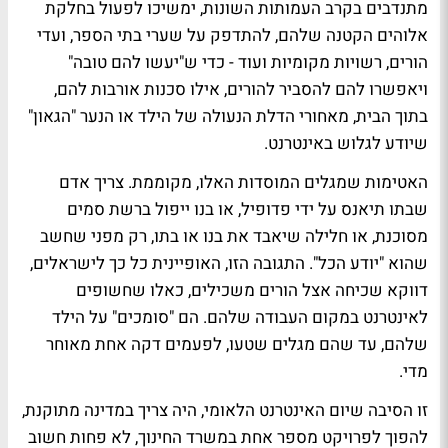
מתנדבים בקרב העמותות השונות, ימשיכו לפעול בחלקת
אלוהים הקטנה שלהם, להתדפק על שערי בתי הספר, ועדי
הורים, רשויות מקומיות ועוד - כדי ש"יעשו להם טובה"
ויאפשרו להם להסביר להורים, אילו סכנות אורבות להם,
בתוך הבית, מאחורי הדלת הנעולה של הילד או הנער "הגאון"
שיודע לגלוש באינטרנט.
האטימות שמגלים המוסדות האלו, מקוממת. צריך אדם
שבתו תיאנס על ידי פדופיל, או בנו ייפול ברשת סמים
מסוכנת, או חלילה שיאבד את בנו או בתו, רק מפני שחשב
שהוא "יודע הכל". התגובה הזו, האופיינית כל כך לישראלים,
דווקא שכיחה אצל הורים משכילים, כאלו שחשופים
לאינטרנט במקום העבודה שלהם. הם "סומכים" על הילד
שלהם, עד שהם מגלים שטעו, לפעמים דקה אחת מאוחר
מדי.
זו הסיבה שיום האינטרנט הלאומי, היה צריך במדינה מתוקנת,
להפוך לפרויקט מספר אחת במשרד החינוך, לא פחות חשוב