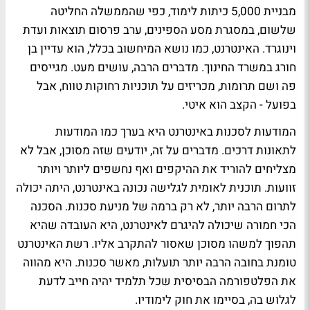
מבניית 5,000 כיתות לימוד, כפי שהממשלה החליטה
שלשום, במסגרת מסע הספינים, ערב פרסום תוצאות ועדת
וינוגרד. האינטרנט, כמו נושא המיחשוב בכלל, הוא עדיין בן
חורג במשרד החינוך. מדברים הרבה, עושים מעט. מגייסים
פה ושם תרומות, מכריזים על תוכניות רחוקות טווח, אבל
בפועל - הקצב הוא איטי.
המודעות לסכנות באינטרנט היא בערך כמו המודעות
לתאונות דרכים. מדברים על זה, יודעים שזה מסוכן, אבל לא
מצליחים להוריד את ההיקפים ואף נחשפים ליותר ויותר
זוועות. תוכנית לאומית לגלישה נכונה באינטרנט, היתה יכולה
לתרום הרבה יותר, לא רק ברמה של מניעת סכנות. הסכנה
הכי חמורה שיכולה להיגרם לאינטרנט, היא העובדה שהיא
תהפוך למשהו מסוכן שאסור להתקרב אליו. רשת האינטרנט
טומנת בחובה הרבה יותר תועלות, מאשר סכנות. היא מהווה
את הפלטפורמה הבסיסית שכל תלמיד יהיה חייב לדעת
לגלוש בה, בסיימו את חוק לימודיו.