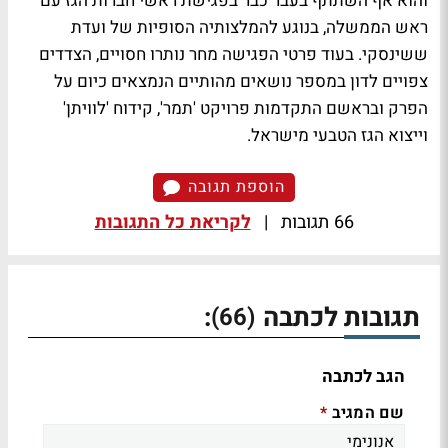
והוא אף השתתף בעבר כבר בפגישת ראשי חברות הגז עם
ראש הממשלה, בנוגע להמלצותיה הסופיות של ועדת
ששינסקי. בעוד פרטי הפגישה מחר נותרו חסויים, הצדדים
צפויים לדון במספר נושאים מהותיים הנמצאים כיום על
הפרק ובראשם התקדמות פרויקט 'תמר', קידוח 'לוויתן'
וייצוא הגז הטבעי מישראל.
הוספת תגובה
66 תגובות
|
לקריאת כל התגובות
תגובות לכתבה
:
(66)
הגב לכתבה
שם המגיב
*