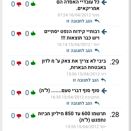
כל עובדיי האסדה הם
0
0
אמריקאים.
מוטי
16/04/2012 07:24
הגב לתגובה זו
רבותיי קידוח הנפט יסתיים
0
0
ויש כבר תוצאות !!!
יוסי י
15/04/2012 16:14
הגב לתגובה זו
.
29
ביבי לא צריך את צאק ע" מ לדון
0
0
באבטחת הבארות,
דור
15/04/2012 15:56
הגב לתגובה זו
סוף סוף דברי טעם....... (ל"ת)
0
0
מתקרבת
15/04/2012 16:35
הגב לתגובה זו
.
28
תרשמו 600 עד 850 מיליון חביות
0
0
נתפגש (ל"ת)
יוסי
15/04/2012 15:55