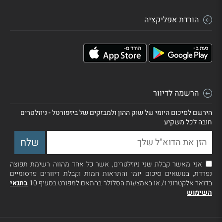
הורדת אפליקציה
הרשמה לדיוור
הירשם לסיכום היומי של שוק ההון ולמבזקים של ביזפורטל - ניוזלטרים
חובה לכל משקיע
אני מאשר קבלת שני ניוזלטרים, אשר כל אחד מהווה רשימת תפוצה
נפרדת, בנושאים סיכום יומי והתראות חמות וקבלת דיוורים פרסומיים
בדואר אלקטרוני ו/ או באמצעות הסלולר בהתאם למפורט בסעיף 10
בתנאי
השימוש