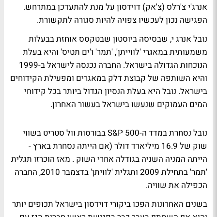
אנרג'י צ'רלס (צ'אק) דוידסון על מנת להתעדכן במתרחש.
הפגישה נכון לעכשיו צפויה להיות סגורה לתקשורת.
נובל אנרג י, שבסיסה ביוסטון שבטקסס אוחזת בבעלות
משמעותית במאגרי 'לווייתן', 'תמר' ו'ים תטיס' והיא בעלת
הנוכחות הגדולה בישראל. החברה נכנסה לישראל ב-1999
והיא השותפה של קבוצת דלק במאגרים ומפעילת הקידוחים
בישראל. נובל היא בעלת הנסיון הגדול ביותר בכל קידוחי
המים העמוקים שנעשו בישראל בעשור האחרון.
נובל נסחרת במדד ה-500 S&P בבורסות וול סטריט בשווי
שוק של 16.9 מיליארד דולר (אם הייתה נסחרת בארץ -
הייתה המניה השניה בגודלה אחרי השוק . מאז הוכרזו תגלית
'תמר' בתחילת 2009 ותגלית 'לוויתן' בדצמבר 2010, החברה
הכפילה את שוויה.
בשנים האחרונות הפכו ביקורי דוידסון בישראל תכופים יותר