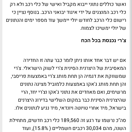
ואשר כוללים נתוני ייבוא מקביל ואישי של כלי רכב ולא רק
כלי רכב המוצגים על ידי איגוד יבואני הרכב. בנוסף נציין כי
רישום כלי הרכב לחודש יולי יימשך עוד מספר ימים והנתונים
של יולי ימשיכו לצמוח.
צ'רי נכנסת בכל הכח
אם יש דבר אחד אותו ניתן לומר כבר עתה זו החדירה
המאסיבית של היצרנית הסינית צ'רי לשוק הישראלי. צ'רי
שמשווקת את דגמיה הן תחת מותג צ'רי באמצעות פריסבי,
והן תחת מותג ג'אקו באמצעות כלמוביל מציגה נתונים
מרשימים, ואם מאחדים את נתוני ג'אקו וצ'רי יחד, הרי
שהיצרנית הסינית כבר במקום השלישי בדירוג היצרנים
בישראל, מיד אחרי טויוטה ויונדאי, מיד נגיע לנתונים אלו.
סה"כ נרשמו עד רגע זה 189,560 כלי רכב חדשים, מתחילת
השנה, מהם 30,034 רכבים חשמליים ( 15.8%), ועוד