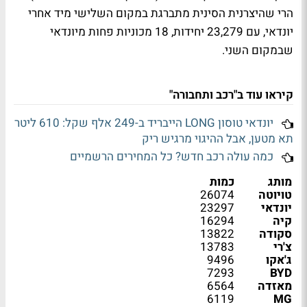
הרי שהיצרנית הסינית מתברגת במקום השלישי מיד אחרי
יונדאי, עם 23,279 יחידות, 18 מכוניות פחות מיונדאי
שבמקום השני.
קיראו עוד ב"רכב ותחבורה"
יונדאי טוסון LONG הייבריד ב-249 אלף שקל: 610 ליטר
תא מטען, אבל ההיגוי מרגיש ריק
כמה עולה רכב חדש? כל המחירים הרשמיים
מותג
כמות
טויוטה
26074
יונדאי
23297
קיה
16294
סקודה
13822
צ'רי
13783
ג'אקו
9496
7293
BYD
מאזדה
6564
6119
MG