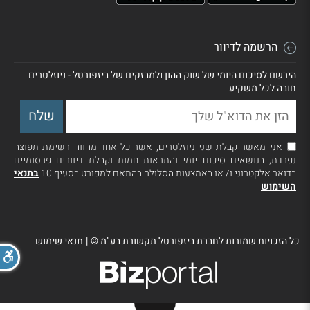
הרשמה לדיוור
הירשם לסיכום היומי של שוק ההון ולמבזקים של ביזפורטל - ניוזלטרים
חובה לכל משקיע
אני מאשר קבלת שני ניוזלטרים, אשר כל אחד מהווה רשימת תפוצה
נפרדת, בנושאים סיכום יומי והתראות חמות וקבלת דיוורים פרסומיים
בדואר אלקטרוני ו/ או באמצעות הסלולר בהתאם למפורט בסעיף 10
בתנאי
השימוש
כל הזכויות שמורות לחברת ביזפורטל תקשורת בע"מ ©
|
תנאי שימוש