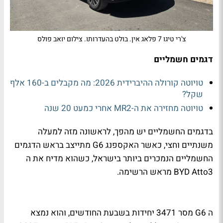
צ'רי טיגו 7 פלאג אין. בולט בהעדרותו. צילום יואב פולס
דגמים חשמליים
טויוטה קורולה ההיברידית 2026: מה מקבלים ב-160 אלף
שקל?
טויוטה מחזירה את ה-MR2 אחרי כמעט 20 שנה
בדגמים החשמליים יש מהפך, לראשונה מזה למעלה
משנתיים וחצי, כאשר האקספנג
G6
מתייצב בראש הדגמים
החשמליים הנמכרים ביותר בישראל, כשהוא מדיח את ה
BYD Atto3
מראש הרשימה.
ה
G6
מסר 3471 יחידות בשבעת החודשים, והוא נמצא