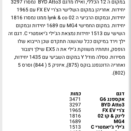
במקום ה 12 הכללי, ואילו מדגם
BYD Atto3
נמסרו 3297
יחידות. אחריהן במקום השלישי הצ'רי
FX EV
עם 1965
יחידות, ובמקום הרביעי ה
lynk & co 02
ממנו נמסרו 1816
יחידות. במקום החמישי
MG4
עם 1689 יחידות ובמקום
השישי עם 1513 יחידות נמצאת הג'ילי ג'יאומטרי
C
. דגם זה
ילך וירד במיקום ככל שהשנה תתקדם שכן הייבוא שלו
הופסק, ותחתיו משווקת ג'ילי את ה
EX5
שילך ויצבור
מסירות. טסלה מודל
Y
במקום השביעי עם 1435 יחידות,
ואחריה הדונגפנג בוקס (875), איוניק 5 ( 844) וסרס 5
(802).
דגם
כמות
אקספנג G6
3471
3297
BYD Atto3
צ'רי FX EV
1965
לינק & קו 02
1816
1689
MG4
ג'ילי ג'יאמטרי C
1513