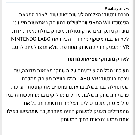
צילום: Pixabay
חברת נינטנדו הצליחה לעשות זאת שוב. לאחר המצאת
הנינטנדו
WII
המאפשר לשלוט במשחק באמצעות חיישני
משחק מתקדמים, או קונסולות משחק בתלת מימד ניידות
ללא הרכבת משקף מיוחד – הכירו את
NINTENDO LABO
VR
המעניק חווית משחק מטורפת שלא תרצו לעזוב לרגע.
לא רק משחקי מציאות מדומה
תשכחו מכל מה שידעתם על משחקי מציאות מדומה, עם
ערכת הנינטנדו
LABO VR
תגלו חוויית משחק ממכרת
שמתחילה כבר בשלב בו אתם פותחים את קופסת הערכה.
ערכת המשחק משלבת מודלים מדליקים בדמויות שונות כמו
פיל, ציפור, משגר טילים, מצלמה ודוושת רוח. כל אחד
מהמודלים מעניק למשחק חוויה מיוחדת, כך שתרגישו כאילו
אתם ממש נמצאים בתוך המשחק.