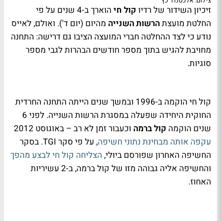
צילום: אלכסנדר כץ
זיכיון השידור של רדיו
קול חי
הוארך ב-4 שנים על פי
החלטת מועצת
הרשות השנייה
מהיום (יום ד'). ואולם, לאייס
נודע כי לצד ההחלטה חברי המועצה הציבו גם דרישה: התחנה
מחויבת להגיש בתוך מספר חודשים הבהרות לגבי מספר
סוגיות.
קול חי הוקמה ב-1996 ובמשך שנים הייתה התחנה החרדית
החוקית היחידה שפעלה במסגרת הרשות השנייה. לפני 6
שנים הוקמה
קול ברמה
וכעבור זמן לא רב – באוגוסט 2012
עקפה אותה מבחינת נתוני חשיפה
, על פי סקר
TGI
. בסקר
החשיפה האחרון שפורסם ביולי,
הצליחה קול חי לבצע מהפך
והחשיפה אליה גבוהה מזו של קול ברמה, ב-2 עשיריות
האחוז.