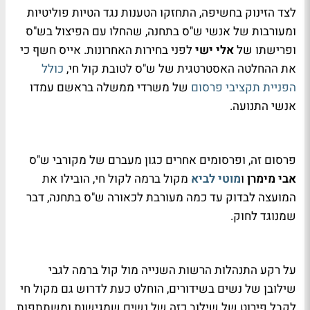
לצד הזינוק בחשיפה, התחזקו הטענות נגד הטיות פוליטיות
ומעורבות של אנשי ש"ס בתחנה, שהחלו עם הפיצול בש"ס
ופרישתו של
אלי ישי
לפני בחירות האחרונות. אייס חשף כי
את ההחלטה האסטרטגית של ש"ס לטובת קול חי,
כולל
הפניית תקציבי פרסום
של משרדי ממשלה בראשם עמדו
אנשי התנועה.
פרסום זה, ופרסומים אחרים כגון מעברם של מקורבי ש"ס
אבי מימרן
ו
מוטי לביא
מקול ברמה לקול חי, הובילו את
המועצה לבדוק עד כמה מעורבת לכאורה ש"ס בתחנה, דבר
שמנוגד לחוק.
על רקע התנהלות הרשות השנייה מול קול ברמה לגבי
שילובן של נשים בשידורים, הוחלט כעת לדרוש גם מקול חי
לקבל פירוט של שילוב כזה של נשים שמגישות ומשתתפות