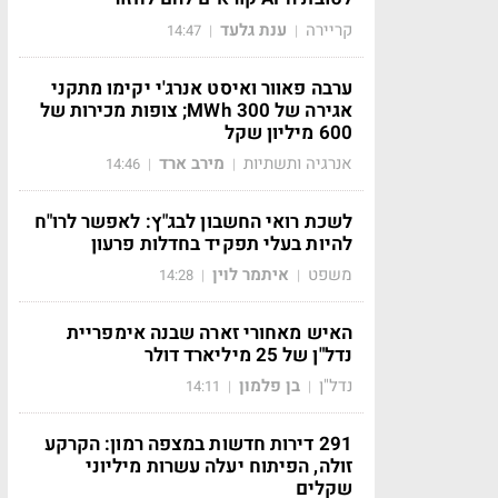
קריירה
ענת גלעד
14:47
|
|
ערבה פאוור ואיסט אנרג'י יקימו מתקני
אגירה של 300 MWh; צופות מכירות של
600 מיליון שקל
אנרגיה ותשתיות
מירב ארד
14:46
|
|
לשכת רואי החשבון לבג"ץ: לאפשר לרו"ח
להיות בעלי תפקיד בחדלות פרעון
משפט
איתמר לוין
14:28
|
|
האיש מאחורי זארה שבנה אימפריית
נדל"ן של 25 מיליארד דולר
נדל"ן
בן פלמון
14:11
|
|
291 דירות חדשות במצפה רמון: הקרקע
זולה, הפיתוח יעלה עשרות מיליוני
שקלים