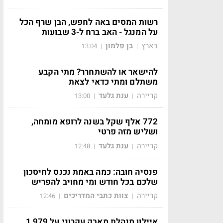
רשות המסים באה לחפש, הבן שרף הכל
על המנגל - האב ברח ל-3 שבועות
בארץ
בן פלמון
13:04
|
|
להישאר או להשתחרר? מתי הקבע
משתלם ומתי כדאי לצאת
קריירה
ענת גלעד
13:00
|
|
772 אלף שקל בשנה לרופא מומחה,
ושליש מזה פרטי
קריירה
ענת גלעד
12:48
|
|
פנסיה חובה: כמה באמת נכנס לחיסכון
שלכם בכל חודש ומי מחויב להפריש
קריירה
צוות כתבי המדריכים
12:46
|
|
איילון מנהלת מאבק עקרוני על 1,979