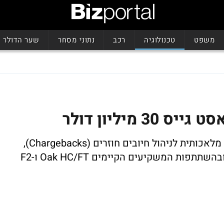
משפט
טכנולוגיה
רכב
נתוני מסחר
שער הדולר
מיליון דולר
החברה שפיתחה פלטפורמה מבוססת בינה מלאכותית לניהול חיובים חוזרים (Chargebacks),
השלימה סבב C, בהובלת Zeev Ventures ובהשתתפות המשקיעים הקיימים Oak HC/FT ו-F2