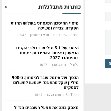
כותרות מתגלגלות
מיסוי החיסכון הפנסיוני בשלוש תחנות:
הפקדה, צבירה ומשיכה
חיסכון ארוך טווח
עוזי גרסטמן
16:47
|
|
הימור של 5.1 מיליארד דולר: הקזינו
הראשון באיחוד האמירויות ייפתח
בספטמבר 2027
ה
גלובל
מירב ארד
16:27
|
|
הכסף של אינטל עובר לביטחון: כ-900
מיליון שקל מהמענק ישמשו לתשלום
לספקים
BizTech
ענת גלעד
15:44
|
|
מאסק בונה את מפעל השבבים הגדול