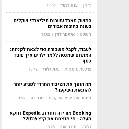
נדל"ן
ענת גלעד
14:09
|
|
המשק מאבד עשרות מיליארדי שקלים
בשנה בחובות אבודים
משפט
איתמר לוין
14:02
|
|
לעבוד, לקבל משכורת ואז לצאת לקניות:
המתחם שמנסה ללמד ילדים איך עובד
כסף
צרכנות פיננסית
ענת גלעד
13:42
|
|
מה הופך את הציבור החרדי לפגיע יותר
להונאות השקעה?
מיומנו של יועץ השקעות
יוגב דוד
13:56
|
|
Booking מורידה תחזית, Expedia דווקא
מעלה - מי מנצחת את קיץ 2026?
גלובל
מירב ארד
13:28
|
|