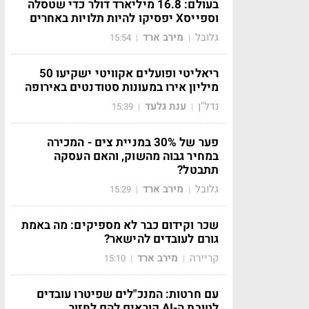
בעולם: 16.8 מיליארד דולר כדי שטסלה
וספייסX יפסיקו להיות תלויות באחרים
גלובל
מירב ארד
15:54
|
|
ריאליטי ופועלים אקוויטי ישקיעו 50
מיליון אירו במעונות סטודנטים באירופה
נדל"ן
ענת גלעד
15:39
|
|
פער של 30% במניית צים - המכירה
במחיר גבוה מהשוק, והאם העסקה
תתבטל?
גלובל
מירב ארד
15:29
|
|
שכר וקידום כבר לא מספיקים: מה באמת
גורם לעובדים להישאר?
קריירה
מירב ארד
15:10
|
|
עם חרטות: המנכ"לים שפיטרו עובדים
לטובת ה-AI קוראים להם לחזור