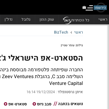
הירשמו
ראשי
שוק ההון
גלובל
נדל"ן
כל הכותרות
ראשי
BizTech
צילום: עומר שטיין
הסטארט-אפ הישראלי ג'אסט גייס 30 
Venture Capital
איתן גרסטנפלד
19/12/2024 16:14
|
נושאים בכתבה
סבב גיוס
סטארט-אפ