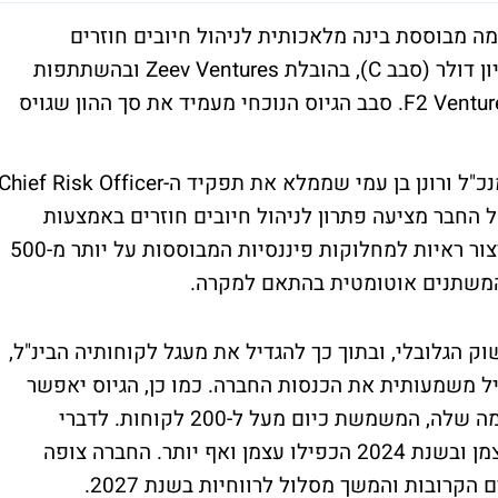
), שפיתח פלטפורמה מבוססת בינה מלאכותית לניהול חיובים חוזרים
(Chargebacks), השלים גיוס הון של 30 מיליון דולר (סבב C), בהובלת Zeev Ventures ובהשתתפות
המשקיעים הקיימים Oak HC/FT ו-F2 Venture Capital. סבב הגיוס הנוכחי מעמיד את סך ההון שגויס
ג'אסט נוסדה על ידי אופיר טהור, המשמש כמנכ"ל ורונן בן עמי שממלא את תפקיד ה-hief Risk Officer
החבר מציעה פתרון לניהול חיובים חוזרים באמצעות
טכנולוגיית בינה מלאכותית. זאת באמצעות ייצור ראיות למחלוקות פיננסיות המבוססות על יותר מ-500
ם המשתנים אוטומטית בהתאם למקרה.
 הגלובלי, ובתוך כך להגדיל את מעגל לקוחותיה הבינ"ל,
יל משמעותית את הכנסות החברה. כמו כן, הגיוס יאפשר
לחברה להמשיך ולפתח את יכולות הפלטפורמה שלה, המשמשת כיום מעל ל-200 לקוחות. לדברי
החברה, בשנת 2023 הכנסותיה שילשו את עצמן ובשנת 2024 הכפילו עצמן ואף יותר. החברה צופה
רובות והמשך מסלול לרווחיות בשנת 2027.