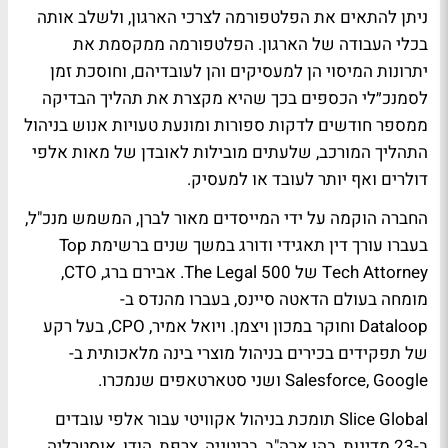
ניתן להתאים את הפלטפורמה לצרכי הארגון, ולשלב אותה
בכלי העבודה של הארגון. הפלטפורמה ממקסמת את
יתרונות המיסוי הן למעסיקים והן לעובדיהם, וחוסכת זמן
לסמנכ״לי הכספים בכך שהיא מקצרת את תהליך הבדיקה
ממספר חודשים לדקות ספורות ומונעת טעויות אנוש בניהול
התהליך המורכב, שלעתים מובילות לאובדן של מאות אלפי
דולרים ואף יותר לעובד או למעסיק.
החברה הוקמה על ידי המייסדים מאור לברן, המשמש מנכ"ל,
בעברו עורך דין תאגידי ודורג במשך שנים ברשימת Top
Tech Attorney של The Legal 500. אבירם ברג, CTO,
מומחה בעולם הדאטה סיינס, בעברו מהנדס ב-
Dataloop וחוקר במכון ויצמן. ויואל אמיר, CPO, בעל רקע
של תפקידים בכירים בניהול מוצרי בינה מלאכותית ב-
Salesforce, Google ושני סטארטאפים שנמכרו.
Slice Global תומכת בניהול אקוויטי עבור אלפי עובדים
ב-23 מדינות, בהן ארה"ב, בריטניה, צרפת, הודו, אוסטרליה,