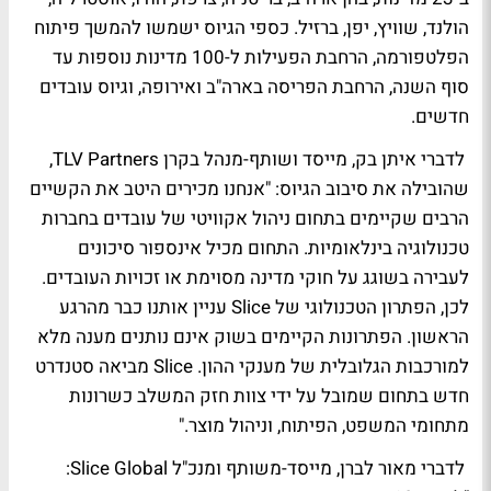
הולנד, שוויץ, יפן, ברזיל. כספי הגיוס ישמשו להמשך פיתוח
הפלטפורמה, הרחבת הפעילות ל-100 מדינות נוספות עד
סוף השנה, הרחבת הפריסה בארה"ב ואירופה, וגיוס עובדים
חדשים.
לדברי איתן בק, מייסד ושותף-מנהל בקרן TLV Partners,
שהובילה את סיבוב הגיוס: "אנחנו מכירים היטב את הקשיים
הרבים שקיימים בתחום ניהול אקוויטי של עובדים בחברות
טכנולוגיה בינלאומיות. התחום מכיל אינספור סיכונים
לעבירה בשוגג על חוקי מדינה מסוימת או זכויות העובדים.
לכן, הפתרון הטכנולוגי של Slice עניין אותנו כבר מהרגע
הראשון. הפתרונות הקיימים בשוק אינם נותנים מענה מלא
למורכבות הגלובלית של מענקי ההון. Slice מביאה סטנדרט
חדש בתחום שמובל על ידי צוות חזק המשלב כשרונות
מתחומי המשפט, הפיתוח, וניהול מוצר."
לדברי מאור לברן, מייסד-משותף ומנכ"ל Slice Global: