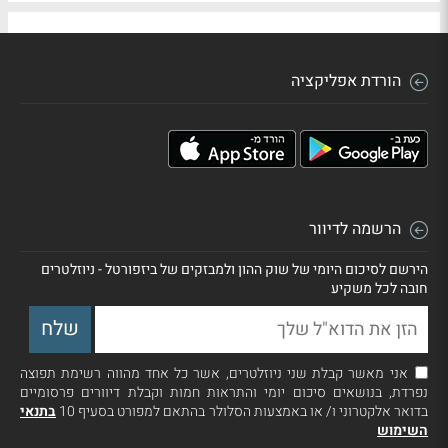
הורדת אפליקציה
הרשמה לדיוור
הירשם לסיכום היומי של שוק ההון ולמבזקים של ביזפורטל - ניוזלטרים
חובה לכל משקיע
אני מאשר קבלת שני ניוזלטרים, אשר כל אחד מהווה רשימת תפוצה
נפרדת, בנושאים סיכום יומי והתראות חמות וקבלת דיוורים פרסומיים
בדואר אלקטרוני ו/ או באמצעות הסלולר בהתאם למפורט בסעיף 10
בתנאי
השימוש