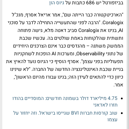
בביזפורטל יש 686 כתבות על
גיוס הון
"הארכיטקטורה כבר הייתה שם", אמר אריאל אסרף, מנכ"ל
Coralogix. "הרבה לפני שהתעשייה התחילה לדבר על סוכני
AI, בנינו את Coralogix סביב דאטה מלא, גישה פתוחה
ותשתית שהלקוחות באמת שולטים בה. עכשיו שכבת
הממשק משתנה – מהנדסים כבר אינם הצרכנים היחידים
של נתוני Observability, ומערכות AI הופכות לשחקניות
תפעוליות בפני עצמן". אסרף הוסיף כי הגיוס נועד להאיץ את
בניית שכבת האינטליגנציה החדשה של החברה. "לא שינינו
כיוון כדי להתאים לעידן הזה; בנינו עבורו מהיום הראשון",
אמר.
4.75 מיליארד דולר בשמונה חודשים: המוסדיים בהודו
חזרו לאדאני
שוב קורסות חברות BVI שגייסו בישראל. וזה יחזור על
עצמו