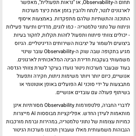
תחום ה-Observability, או "נראות תפעולית", מאפשר
לארגונים לנטר, לנתח ולהבין בזמן אמת כיצד מערכות
התוכנה והתשתיות שלהם מתפקדות. באמצעות איסוף
וניתוח של נתוני טלמטריה - כמו לוגים, מדדים ותיעוד פעילות
- יכולים צוותי פיתוח ותפעול לזהות תקלות, לחקור בעיות
ביצועים ולשמור על יציבות השירותים הדיגיטליים. הגיוס
מגיע בתקופה שבה שוק ה-Observability עובר שינוי
משמעותי בעקבות חדירת הבינה המלאכותית לארגונים.
בעוד שבעבר מערכות ניטור נועדו בעיקר לשרת צוותי הנדסה
אנושיים, כיום יותר ויותר משימות ניתוח, חקירה ותפעול
מתבצעות על ידי סוכני AI הפועלים באופן אוטונומי או
בשיתוף פעולה עם עובדים אנושיים.
לדברי החברה, פלטפורמות Observability מסורתיות אינן
מותאמות לעידן החדש. אפליקציות מבוססות AI מייצרות
כמויות עצומות של נתוני טלמטריה, במהירות וברמת מורכבות
הגבוהות משמעותית מאלו שעבורן תוכננו מערכות הניטור