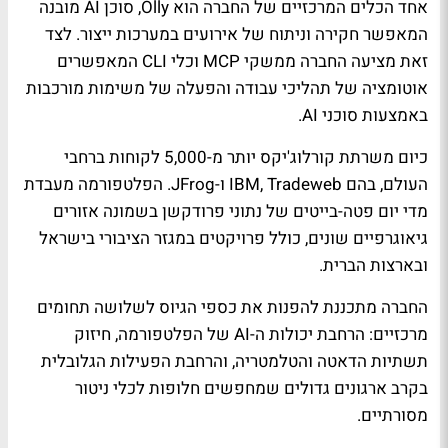
אחד הכלים המרכזיים של החברה הוא Olly, סוכן AI מובנה
המאפשר חקירה וניתוח של אירועים במערכות ייצור. לצד
זאת מציעה החברה ממשקי MCP וכלי CLI המאפשרים
אוטומציה של תהליכי עבודה והפעלה של משימות מורכבות
באמצעות סוכני AI.
כיום משרתת קורלוג'יקס יותר מ-5,000 לקוחות ברחבי
העולם, בהם IBM, Tradeweb ו-JFrog. הפלטפורמה מעבדת
מדי יום פטה-בייטים של נתוני פרודקשן בשמונה אזורים
גיאוגרפיים שונים, כולל פרויקטים במגזר הציבורי בישראל
ובארצות הברית.
החברה מתכננת להפנות את כספי הגיוס לשלושה תחומים
מרכזיים: הרחבת יכולות ה-AI של הפלטפורמה, חיזוק
תשתיות הדאטה והטלמטריה, והרחבת הפעילות הגלובלית
בקרב ארגונים גדולים שמחפשים חלופות לכלי ניטור
מסורתיים.