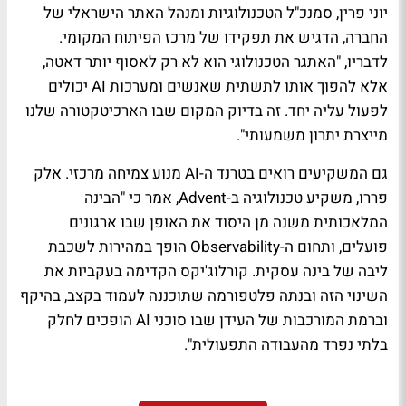
יוני פרין, סמנכ"ל הטכנולוגיות ומנהל האתר הישראלי של
החברה, הדגיש את תפקידו של מרכז הפיתוח המקומי.
לדבריו, "האתגר הטכנולוגי הוא לא רק לאסוף יותר דאטה,
אלא להפוך אותו לתשתית שאנשים ומערכות AI יכולים
לפעול עליה יחד. זה בדיוק המקום שבו הארכיטקטורה שלנו
מייצרת יתרון משמעותי".
גם המשקיעים רואים בטרנד ה-AI מנוע צמיחה מרכזי. אלק
פררו, משקיע טכנולוגיה ב-Advent, אמר כי "הבינה
המלאכותית משנה מן היסוד את האופן שבו ארגונים
פועלים, ותחום ה-Observability הופך במהירות לשכבת
ליבה של בינה עסקית. קורלוג'יקס הקדימה בעקביות את
השינוי הזה ובנתה פלטפורמה שתוכננה לעמוד בקצב, בהיקף
וברמת המורכבות של העידן שבו סוכני AI הופכים לחלק
בלתי נפרד מהעבודה התפעולית".