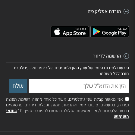
הורדת אפליקציה
הרשמה לדיוור
הירשם לסיכום היומי של שוק ההון ולמבזקים של ביזפורטל - ניוזלטרים
חובה לכל משקיע
אני מאשר קבלת שני ניוזלטרים, אשר כל אחד מהווה רשימת תפוצה
נפרדת, בנושאים סיכום יומי והתראות חמות וקבלת דיוורים פרסומיים
בדואר אלקטרוני ו/ או באמצעות הסלולר בהתאם למפורט בסעיף 10
בתנאי
השימוש