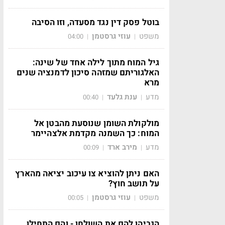
בוטל פסק דין נגד מסעדה, וזו הסיבה
משפט
עוזי גרסטמן
04:00
|
|
גיל המוח מתוך לילה אחד של שינה:
האלגוריתם שמזהה סיכון לדמנציה שנים
מרא
מדע
ענת גלעד
00:40
|
|
מולקולת השומן שנוסעת מהבטן אל
המוח: כך השמנה מקדמת אלצהיימר
מדע
מירב ארד
00:09
|
|
האם ניתן להוציא צו עיכוב יציאה מהארץ
על תושב חוץ?
משפט
עוזי גרסטמן
00:05
|
|
הגביהו להם את השולחן - והם התחילו