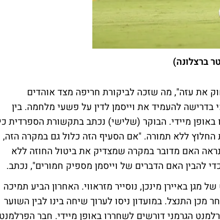
ר ברצלונה)
ק את עזה", מה שזכה לביקורת חריפה מצד אוהדים
 בדרישה להעמיד את וייסמן לדין על פשעי מלחמה. בין
באופן מיידי. הבוקר (שלישי) נכתב בתקשורת הספרדית כי
החלוץ ללא תמורה. "אם הסעיף הזה כלול גם במקרה הזה,
 ונראה האם מדובר במקרה שמצדיק את ביטול החוזה ללא
די להבין האם הדברים של וייסמן מספיק חמורים", נכתב.
מגן באיירן מינכן, נוסייר מזראווי. האחרון הביע תמיכה
 מכן התנצל. במועדון ניסו לערוך שיחה בינו לבין השוער
למנט הגרמני דורשים לשחררו באופן מיידי. חבר הפרלמנט,