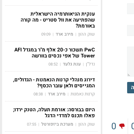
ענקית הגיאותרמיה הישראלית
שהפתיעה את וול סטריט - מה קורה
באורמת?
שוק ההון
מירב ארד
09:09
|
|
PwC תשכור כ-20 אלף מ"ר במגדל AFI
Tower של אפי נכסים בוורשה
נדל"ן
ענת גלעד
08:52
|
|
דירוג מנהלי קרנות הנאמנות - הגדולים,
המגייסים ולאן עובר הכסף?
ה
קרנות נאמנות
מירב ארד
08:38
|
|
היום בבורסה: אורמת תעלה, הטנק ירדו;
פאלו תכנס למדדי הדגל
0
שוק ההון
מערכת ביזפורטל
07:55
|
|