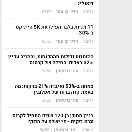
דואולינ
גלובל
אדיר בן עמי
07:07
|
|
11 מניות בלבד הפילו את SK הייניקס
ב-30%
גלובל
אדיר בן עמי
06:56
|
|
ההזמנות גדולות מההכנסות, והמניה עדיין
32% באדום: החידה של קרטוס
גלובל
עוזי גרסטמן
06:56
|
|
צמחה ב-53% ואיבדה 21% בדקות: מה
באמת קרה בדוח של אפלובין
גלובל
עוזי גרסטמן
06:53
|
|
בניין מסוכן בן 120 שנים התחיל לקרוס
וגרם נזקים - מי ישלם על הנזק?
משפט
עוזי גרסטמן
06:52
|
|