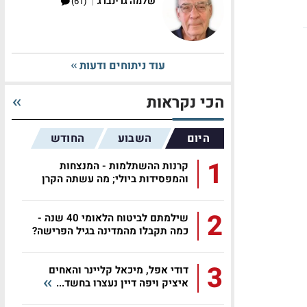
|
שלמה גרינברג
(61)
עוד ניתוחים ודעות
הכי נקראות
היום
השבוע
החודש
1
קרנות ההשתלמות - המנצחות
והמפסידות ביולי; מה עשתה הקרן
שלכם?
2
שילמתם לביטוח הלאומי 40 שנה -
כמה תקבלו מהמדינה בגיל הפרישה?
3
דודי אפל, מיכאל קליינר והאחים
איציק ויפה דיין נעצרו בחשד...