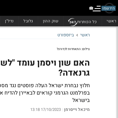
הירשמו
ראשי
שוק ההון
גלובל
נדל"ן
כל הכותרות
ראשי
ביזספורט
צילום: התאחדות לכדורגל
האם שון ויסמן עומד "לשל
גרנאדה?
חלוץ נבחרת ישראל העלה פוסטים נגד מסע
בפרלמנט הגרמני קוראים לבאיירן להדיח א
בישראל
מיכאל וייסרמן
17/10/2023 13:18
|