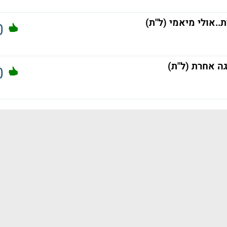
.אולי מיאמי (ל"ת)
0
ה אחרת (ל"ת)
0