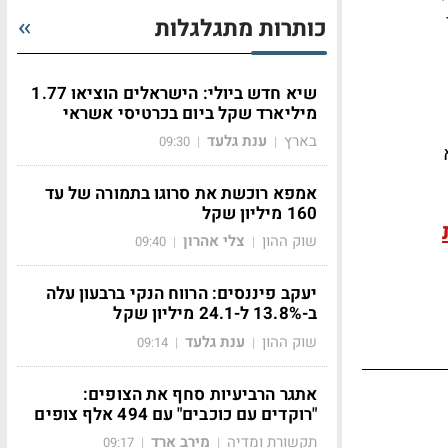
כותרות מתגלגלות
שיא חדש ביולי: הישראלים הוציאו 1.77
מיליארד שקל ביום בכרטיסי אשראי
בארץ
ענת גלעד
09:30
|
|
אמפא רוכשת את סרוגו בתמורה של עד
160 מיליון שקל
שוק ההון
צלי אהרון
09:40
|
|
יעקב פיננסים: הרווח הנקי ברבעון עלה
ב-13.8% ל-24.1 מיליון שקל
שוק ההון
ענת גלעד
09:14
|
|
אתגר הרביעיות סחף את הצופים:
"רוקדים עם כוכבים" עם 494 אלף צופים
תקשורת ומדיה
מירב ארד
09:17
|
|