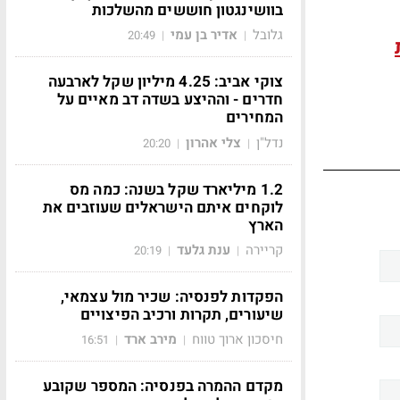
בוושינגטון חוששים מהשלכות
גלובל
אדיר בן עמי
20:49
|
|
צוקי אביב: 4.25 מיליון שקל לארבעה
חדרים - וההיצע בשדה דב מאיים על
המחירים
נדל"ן
צלי אהרון
20:20
|
|
1.2 מיליארד שקל בשנה: כמה מס
לוקחים איתם הישראלים שעוזבים את
הארץ
קריירה
ענת גלעד
20:19
|
|
הפקדות לפנסיה: שכיר מול עצמאי,
שיעורים, תקרות ורכיב הפיצויים
חיסכון ארוך טווח
מירב ארד
16:51
|
|
מקדם ההמרה בפנסיה: המספר שקובע