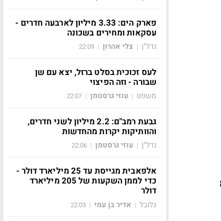
פארק הים: 3.33 מיליון לארבעה חדרים -
עסקאות ומחירים בשכונה
נדל"ן
צלי אהרון
22:09
|
|
לעס זכוכית בסלט ברזל, יצא עם שן
שבורה - וזה הפיצוי
משפט
עוזי גרסטמן
22:07
|
|
גבעת רמב"ם: 2.2 מיליון לשני חדרים,
והוותיקות יקרות מהחדשות
נדל"ן
עוזי גרסטמן
22:06
|
|
אלפאבית מגייסת עד 25 מיליארד דולר -
כדי לממן השקעות של 205 מיליארד
 הוא 800
דולר
גלובל
אדיר בן עמי
22:03
|
|