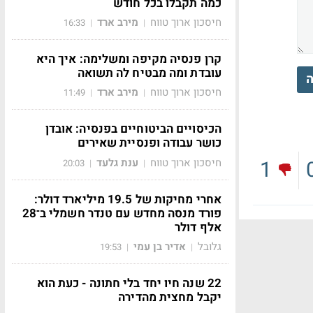
כמה תקבלו בכל חודש
חיסכון ארוך טווח
מירב ארד
16:33
|
|
קרן פנסיה מקיפה ומשלימה: איך היא
עובדת ומה מבטיח לה תשואה
ה
חיסכון ארוך טווח
מירב ארד
11:49
|
|
הכיסויים הביטוחיים בפנסיה: אובדן
כושר עבודה ופנסיית שאירים
חיסכון ארוך טווח
ענת גלעד
1
20:03
|
|
אחרי מחיקות של 19.5 מיליארד דולר:
פורד מנסה מחדש עם טנדר חשמלי ב־28
אלף דולר
גלובל
אדיר בן עמי
19:53
|
|
22 שנה חיו יחד בלי חתונה - כעת הוא
יקבל מחצית מהדירה