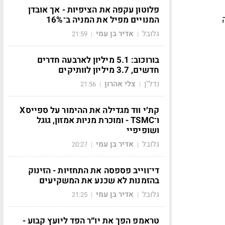
פלוטון עקפה את הציפיות - אך אובדן
המנויים מפיל את המניה ב־16%
גלובל
אדיר בן עמי
21:59
|
|
בורוכוב: 5.1 מיליון לארבעה חדרים
חדשים, 3.7 מיליון לוותיקים
נדל"ן
צלי אהרון
21:56
|
|
קת׳י ווד מגדילה את ההימור על ספייסX
ו־TSMC - ומוכרת מניות אמזון, גוגל
ושופיפיי
גלובל
אדיר בן עמי
20:27
|
|
די־ווייב פספסה את התחזיות - הזינוק
בהזמנות לא שכנע את המשקיעים
גלובל
אדיר בן עמי
21:25
|
|
טראמפ הפך את יו״ר הפד ליועץ קבוע -