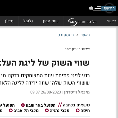
הירשמו
ראשי
שוק ההון
גלובל
נדל"ן
כל הכותרות
ראשי
ביזספורט
צילום: מועדון ביתר
שווי השוק של ליגת העל: 128.55 מיליון איר
רגע לפני פתיחת עונת המשחקים בדקנו מי 
ששווי השוק שלהן שווה ירידה לליגה הלאו
מיכאל וייסרמן
26/08/2023 09:37
|
נושאים בכתבה
הפועל באר שבע
הפועל י
חיפה
מכבי נתניה
מכבי תל אביב
מנ