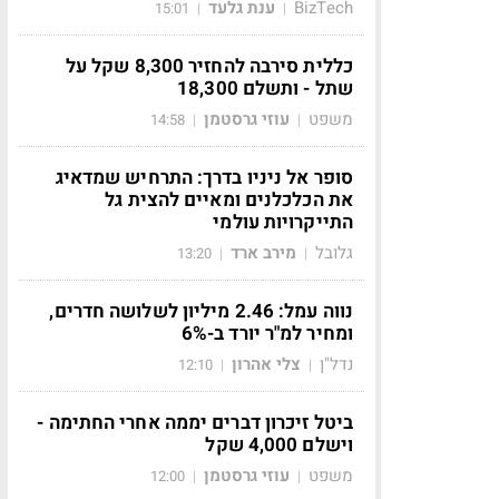
BizTech
ענת גלעד
15:01
|
|
כללית סירבה להחזיר 8,300 שקל על
שתל - ותשלם 18,300
משפט
עוזי גרסטמן
14:58
|
|
סופר אל ניניו בדרך: התרחיש שמדאיג
את הכלכלנים ומאיים להצית גל
התייקרויות עולמי
גלובל
מירב ארד
13:20
|
|
נווה עמל: 2.46 מיליון לשלושה חדרים,
ומחיר למ"ר יורד ב-6%
נדל"ן
צלי אהרון
12:10
|
|
ביטל זיכרון דברים יממה אחרי החתימה -
וישלם 4,000 שקל
משפט
עוזי גרסטמן
12:00
|
|