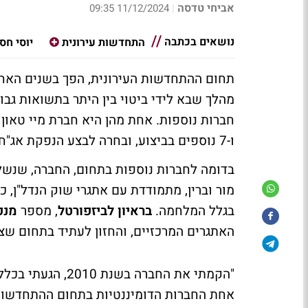
אביחי טדסה
11/12/2024 09:35
|
נושאים בכתבה
התחדשות עירונית
יוסי חסו
תחום ההתחדשות העירונית, הפך בשנים האחר
מהלך שבא לידי ביטוי בין היתר בתשואות גב
ו-7 נוספים בביצוע, ובחרה לבצע הנפקת אג"ח בחודש האחרון.
בדומה לחברות נוספות בתחום, החברה, שנשלט
מור וברין, מתמודדת עם אתגרי שוק הנדל"ן, כ
בגלל המלחמה.
בראיון לביזפורטל
, מספר
מנכ
האתגרים המרכזיים, והחזון לעתיד בתחום ש
"הקמתי את החברה 