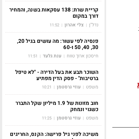
קריית שרת: 138 עסקאות בשנה, והמחיר
דורך במקום
נדל"ן
צלי אהרון
11:52
|
|
פנסיה לפי עשור: מה עושים בגיל 20,
30, 40, 50 ו-60
חיסכון ארוך טווח
ענת גלעד
11:51
|
|
השוכר תבע את בעל הדירה - "לא טיפל
ברטיבות" - פסק הדין מפתיע
משפט
עוזי גרסטמן
10:21
|
|
חוב מזונות של 1.9 מיליון שקל התברר
כשגוי ונמחק
משפט
עוזי גרסטמן
11:25
|
|
משיכה לפני גיל פרישה: הקנס, החריגים