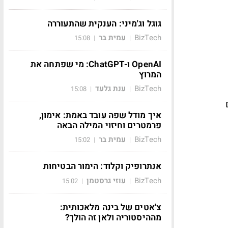
גוגל וג'מיני: הענקית שהתעוררה
BizTech
עמית בר
15:08
|
|
OpenAI ו-ChatGPT: מי שפתחה את
המרוץ
BizTech
ענת גלעד
15:08
|
|
איך מודל שפה עובד באמת: אימון,
פרמטרים וחיזוי המילה הבאה
BizTech
עמית בר
15:02
|
|
אנתרופיק וקלוד: הימור הבטיחות
BizTech
עוזי גרסטמן
15:02
|
|
צ'אטים של בינה מלאכותית:
מההיסטוריה ולאן זה הולך?