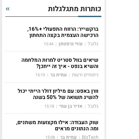
כותרות מתגלגלות
ברקשייר: הרווח התפעולי +16%,
הרכישה העצמית בקצה התחתון
גלובל
עוזי גרסטמן
15:44
|
|
שיאים בוול סטריט למרות המלחמה
והשיא בנפט - איך זה ייתכן?
ניתוחים ודעות
עמית בר
15:19
|
|
וורן באפט: עם מיליון דולר הייתי יכול
להשיג תשואה של 50% בשנה
גלובל
אדיר בן עמי
15:18
|
|
שוק העבודה: אילו מקצועות משתנים,
ומה הנתונים מראים
BizTech
עמית בר
15:08
|
|