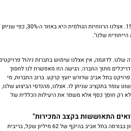
"באופן כללי, הממוצע בענף עומד על 12%-15%. אצלנו הרווחיות הגולמית היא באזור ה-30%, כפי שניתן
הייחודית שלנו".
 שלנו. לדוגמה, אין אצלנו שימוש בחברות ניהול פרויקטים
אדריכלים מתוך החברה. הגישה הזו מאפשרת לנו לחסוך
 פרויקט בתל אביב שדורש יועץ קרקע. ברוב החברות, מי
וט עומד בתקציב שניתן לו. אצלנו, מהנדסי הביצוע שלנו,
שלא רק חוסך כסף אלא משפר את היעילות הכללית של
רואים התאוששות בקצב המכירות"
בשבוע שעבר, השלימה החברה גיוס חוב ראשון בבורסה בתל אביב בהיקף של 62 מיליון שקל, בריבית