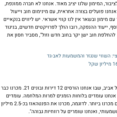
יקה אג"ח לציבור, המימון שלנו יציב מאוד. אנחנו לא חברה ממונפת,
אנחנו פועלים בצורה אחראית, עם מינימום חוב וייעול
 מימון ובשאר אין לנו קווי אשראי. יש ליווים בנקאיים
ף, ייעוד ההנפקה, רובו הולך לפרויקטים חדשים, בניגוד
חלפת חוב ישן יקר בחוב חדש וזול", מסביר חסון את
"יש לנו פרויקט תמ"א 2 ליד כיכר המדינה בתל אביב, שבו אנחנו הורסים 12 דירות ובונים 21. מכרנו כבר
. אנחנו עומדים בלוחות הזמנים למרות המלחמה. עומדים
בדוח ה-0, זאת אומרת שלא הגדלנו עלויות וגם מכרנו ביותר. לדוגמה, מכרנו את הפנטהאוז בכ-2.5 מיליון
מעותי, ואנחנו שומרים על רווחיות גבוהה".