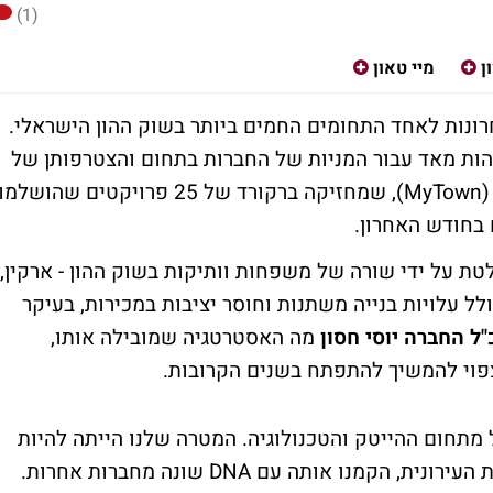
(1)
ן
מיי טאון
ונות לאחד התחומים החמים ביותר בשוק ההון הישראלי.
והות מאד עבור המניות של החברות בתחום והצטרפותן של
חברות נוספות. אחת מהן היא חברת מיי טאון (MyTown), שמחזיקה ברקורד של 25 פרויקטים שהושלמ
ת על ידי שורה של משפחות וותיקות בשוק ההון - ארקין,
ולל עלויות בנייה משתנות וחוסר יציבות במכירות, בעיקר
"ל החברה יוסי חסון
מה האסטרטגיה שמובילה אותו,
צפוי להמשיך להתפתח בשנים הקרובות.
בשנת 2010, הגעתי בכלל מתחום ההייטק והטכנולוגיה. המטרה שלנו הייתה להיות
אחת החברות הדומיננטיות בתחום ההתחדשות העירונית, הקמנו אותה עם DNA שונה מחברות אחרות.