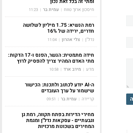
ומתי זה בכל זאת נכון
חיסכון ארוך טווח
עמית בר
11:23
|
|
רמת הנשיא: 1.75 מיליון לשלושה
חדרים, ירידה של 16%
נדל"ן
צלי אהרון
11:04
|
|
חידה מתמטית: הגשר, הפנס ו-17 הדקות:
מתי האדם המהיר צריך להפסיק לרוץ
מדע
מירב ארד
10:58
|
|
ה-AI יודע לכתוב ולתכנת: הכישור
שישמור על ערך העובדים
ה
קריירה
עמית בר
09:51
|
|
מחירי הדירות בפתח תקווה, רמת גן
וגבעתיים - עסקאות נדל"ן ומגמת
המחירים בשכונות מרכזיות