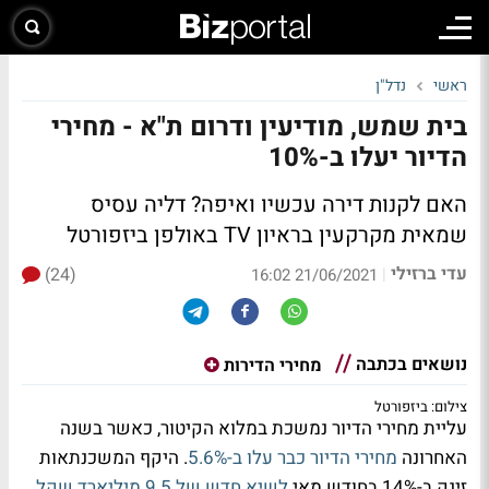
ראשי
נדל"ן
בית שמש, מודיעין ודרום ת"א - מחירי
הדיור יעלו ב-10%
האם לקנות דירה עכשיו ואיפה? דליה עסיס
שמאית מקרקעין בראיון TV באולפן ביזפורטל
עדי ברזילי
(24)
|
21/06/2021 16:02
נושאים בכתבה
מחירי הדירות
צילום: ביזפורטל
עליית מחירי הדיור נמשכת במלוא הקיטור, כאשר בשנה
האחרונה
מחירי הדיור כבר עלו ב-5.6%
. היקף המשכנתאות
זינק ב-14% בחודש מאי
לשיא חדש של 9.5 מיליארד שקל
.