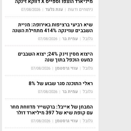
מיליארד הוצפו וספייס X דווקא זינקה
ניתוחים ודעות
ענת גלעד
07/08/2026
|
|
שיא רביעי ברציפות באירופה: מניית
השבבים שזינקה 414% מתחילת השנה
גלובל
עמית בר
07/08/2026
|
|
היצוא מסין זינק 24%; יצוא השבבים
כמעט הוכפל בתוך שנה
גלובל
עוזי גרסטמן
07/08/2026
|
|
ראלי התוכנה סגר שבוע של 8%
גלובל
עמית בר
07/08/2026
|
|
המבחן של אייבל: ברקשייר מדווחת מחר
עם קופת שיא של 397 מיליארד דולר
גלובל
עוזי גרסטמן
07/08/2026
|
|