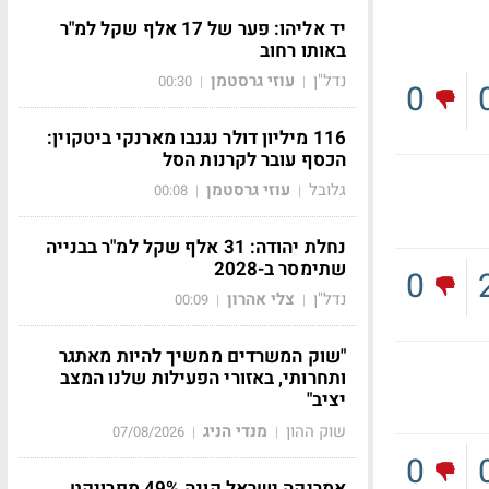
יד אליהו: פער של 17 אלף שקל למ"ר
באותו רחוב
נדל"ן
עוזי גרסטמן
00:30
|
|
0
116 מיליון דולר נגנבו מארנקי ביטקוין:
הכסף עובר לקרנות הסל
גלובל
עוזי גרסטמן
00:08
|
|
נחלת יהודה: 31 אלף שקל למ"ר בבנייה
שתימסר ב-2028
0
נדל"ן
צלי אהרון
00:09
|
|
"שוק המשרדים ממשיך להיות מאתגר
ותחרותי, באזורי הפעילות שלנו המצב
יציב"
שוק ההון
מנדי הניג
07/08/2026
|
|
0
אמריקה ישראל קונה 49% מפרויקט