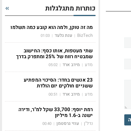
כותרות מתגלגלות
מה זה טוקן, ולמה הוא קובע כמה תשלמו
BizTech
ענת גלעד
01:03
|
|
שתי מעטפות, אותו כסף: החישוב
שמבטיח רווח של 25% ומתפרק בדרך
מדע
מירב ארד
05:02
|
|
23 אנשים בחדר: הסיכוי המפתיע
ששניים חולקים יום הולדת
מדע
מירב ארד
00:51
|
|
רמת יוסף: 33,700 שקל למ"ר, ודירה
ישנה ב-1.6 מיליון
ה
נדל"ן
עוזי גרסטמן
00:40
|
|