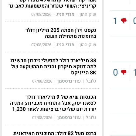
קריניצי: השווי שנגזר והמשמעות לאב-גד
שוק ההון
מנדי הניג
07/08/2026
|
|
1
נקסט ויז'ן חצתה 205 מיליון דולר
בהזמנות מתחילת השנה
שוק ההון
מנדי הניג
07/08/2026
|
|
38 מיליארד דולר למפעלי זיכרון חדשים:
למה דווקא מיקרון נהנית מההשקעה של
0
SK הייניקס
גלובל
עוזי גרסטמן
07/08/2026
|
|
הכנסות שיא של 9 מיליארד דולר
לסאנדיסק, אבל התחזית מכבידה; המניה
יורדת יום שלישי ברציפות לאזור 1,230
גלובל
עוזי גרסטמן
07/08/2026
|
|
ברנט מעל 82 דולר: התוכנית האיראנית