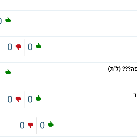
0
0
0
ה??? (ל"ת)
1
0
0
0
0