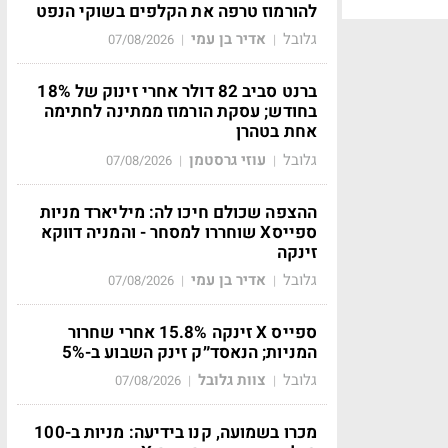
להורמוז טרפה את הקלפים בשוקי הנפט
גלובל
אדיר בן עמי
07/08/2026
|
|
ברנט סביב 82 דולר אחרי זינוק של 18%
בחודש; עסקת הורמוז ממתינה לחתימה
אחת בטהרן
גלובל
עוזי גרסטמן
07/08/2026
|
|
ההצפה שכולם חיכו לה: מיליארד מניות
ספייסX שוחררו למסחר - והמניה דווקא
זינקה
גלובל
אדיר בן עמי
07/08/2026
|
|
ספייס X זינקה 15.8% אחרי שחרור
המניות; הנאסד״ק זינק השבוע ב-5%
גלובל
צוות גלובל
07/08/2026
|
|
מכרו בשמועה, קנו בידיעה: מניות ב-100