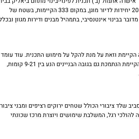
 אישרה אתמול (ב') תכנית לפינוי-בינוי מתחם ביאליק בבית
שמש. התכנית מציעה כ-1,900 יח"ד, ביניהן 200 יחידות לדיור מוגן, במקום 333 הקיימות, בשטח של
. מדובר בבינוי אינטנסיבי, בתמהיל מבנים ודירות מגוון ובכלל
ה הקיימת וזאת על מנת להקל על מימוש התכנית. עוד עומד
בבסיס התכנון בינוי המחזק את הטופוגרפיה הקיימת הנתמכת גם בגובה הבניינים הנע בין 9-21 קומות,
סביב שלד ציבורי הכולל שטחים ירוקים רציפים ומבני ציבור
ה להולכי רגל, המשלבת שימושים ויוצרת מרכז שכונתי