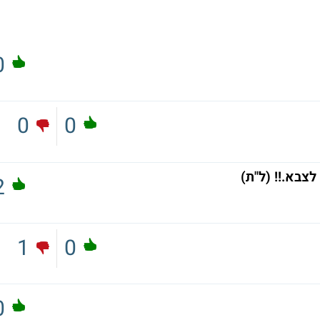
0
0
0
צבא.!! (ל"ת)
2
1
0
0