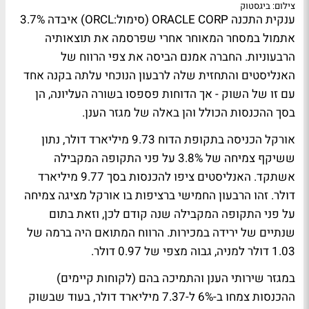
צילום: ביגסטוק
ענקית התכנה ORACLE CORP (סימול:ORCL) איבדה 3.7%
אתמול במסחר המאוחר אחרי שפרסמה את תוצאותיה
הרבעוניות. החברה אמנם הביסה את צפי הרווח של
האנליסטים והתחזית שלה לרבעון הנוכחי עלתה בקנה אחד
עם זו של השוק - אך הדוחות פספסו בשורה העליונה, הן
בסך ההכנסות הכולל והן באלה של מגזר הענן.
אורקל הכניסה בתקופת הדוח 9.73 מיליארד דולר, נתון
ששיקף צמיחה של 3.8% על פני התקופה המקבילה
אשתקד. האנליסטים ציפו להכנסות בסך 9.77 מיליארד
דולר. זהו הרבעון החמישי ברציפות בו אורקל מציגה צמיחה
על פני התקופה המקבילה שנה קודם לכן, וזאת בתום
שנתיים של ירידה במכירות. הרווח המתואם היה ברמה של
1.03 דולר למניה, גבוה מצפי של 0.97 דולר.
במגזר שירותי הענן והתמיכה בהם (לקוחות קיימים)
ההכנסות צמחו ב-6% ל-7.37 מיליארד דולר, בעוד שבשוק