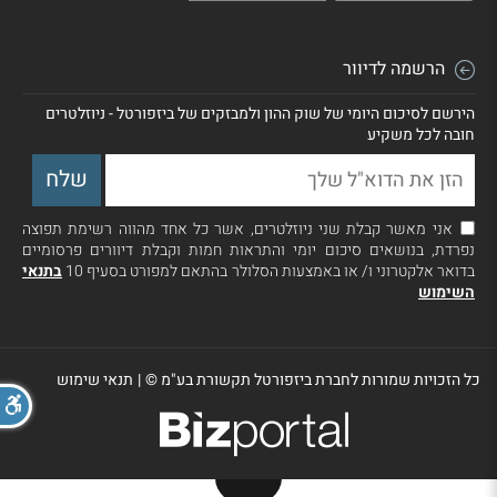
הרשמה לדיוור
הירשם לסיכום היומי של שוק ההון ולמבזקים של ביזפורטל - ניוזלטרים
חובה לכל משקיע
אני מאשר קבלת שני ניוזלטרים, אשר כל אחד מהווה רשימת תפוצה
נפרדת, בנושאים סיכום יומי והתראות חמות וקבלת דיוורים פרסומיים
בדואר אלקטרוני ו/ או באמצעות הסלולר בהתאם למפורט בסעיף 10
בתנאי
השימוש
כל הזכויות שמורות לחברת ביזפורטל תקשורת בע"מ ©
|
תנאי שימוש