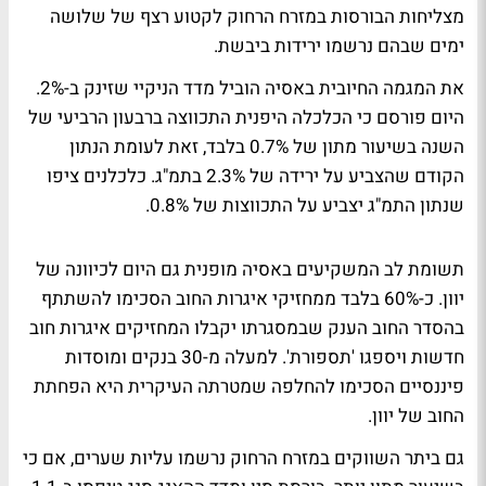
מצליחות הבורסות במזרח הרחוק לקטוע רצף של שלושה
ימים שבהם נרשמו ירידות ביבשת.
את המגמה החיובית באסיה הוביל מדד הניקיי שזינק ב-2%.
היום פורסם כי הכלכלה היפנית התכווצה ברבעון הרביעי של
השנה בשיעור מתון של 0.7% בלבד, זאת לעומת הנתון
הקודם שהצביע על ירידה של 2.3% בתמ"ג. כלכלנים ציפו
שנתון התמ"ג יצביע על התכווצות של 0.8%.
תשומת לב המשקיעים באסיה מופנית גם היום לכיוונה של
יוון. כ-60% בלבד ממחזיקי איגרות החוב הסכימו להשתתף
בהסדר החוב הענק שבמסגרתו יקבלו המחזיקים איגרות חוב
חדשות ויספגו 'תספורת'. למעלה מ-30 בנקים ומוסדות
פיננסיים הסכימו להחלפה שמטרתה העיקרית היא הפחתת
החוב של יוון.
גם ביתר השווקים במזרח הרחוק נרשמו עליות שערים, אם כי