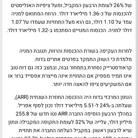
של 26% לעומת הרבעון המקביל, ומעל ציפיות האנליסטים
להכנסות של כ-1.36 מיליארד דולר. הרווח המתואם למניה
עמד על 1.10 דולר, גם הוא מעל התחזיות שעמדו על 1.07
דולר למניה. הכנסות המנויים הסתכמו ב-1.32 מיליארד דולר.
למרות העקיפה בשורת ההכנסות והרווח, תגובת המניה
מלמדת כי השוק התמקד בפרטים אחרים בדוח.
קראודסטרייק נסחרת בתמחור גבוה, ובמצב כזה גם דוח טוב
אינו תמיד מספיק אם התחזית אינה מייצרת אפסייד ברור או
אם המשקיעים ציפו להאצה חדה יותר.
הנתון המרכזי בדוח היה ההכנסה החוזרת השנתית (ARR),
שעלתה ב-24% ל-5.51 מיליארד דולר נכון לסוף אפריל.
במהלך הרבעון הוסיפה החברה ARR נטו חדש של 255.8
מיליון דולר, עלייה של 32% לעומת התקופה המקבילה ונתון
שיא לרבעון ראשון. במקביל העלתה החברה את תחזית