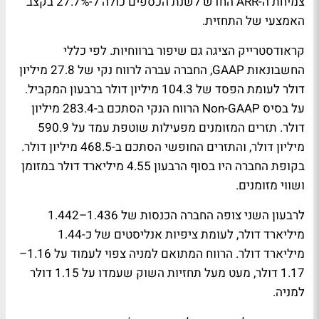
צמיחת ה-ARR החדש לשנת הכספים כולה ל-27.7% בקצב
האמצעי של התחזית.
קראודסטרייק הציגה גם שיפור ברווחיות. לפי כללי
החשבונאות GAAP, החברה עברה לרווח נקי של 27.8 מיליון
דולר לעומת הפסד של 104.3 מיליון דולר ברבעון המקביל.
על בסיס Non-GAAP הרווח הנקי הסתכם ב-283.4 מיליון
דולר. תזרים המזומנים מפעילות שוטפת עמד על 590.9
מיליון דולר, והתזרים החופשי הסתכם ב-468.5 מיליון דולר.
בקופת החברה היו בסוף הרבעון 4.55 מיליארד דולר במזומן
ושווי מזומנים.
לרבעון השני צופה החברה הכנסות של 1.436–1.442
מיליארד דולר, לעומת ציפיות אנליסטים של כ-1.44
מיליארד דולר. הרווח המתואם למניה צפוי לעמוד על 1.16–
1.17 דולר, מעט מעל תחזיות השוק שעמדו על 1.15 דולר
למניה.