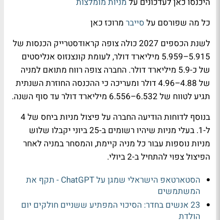
היכנסו כאן לעדכונים על
מניות מומלצות
כל מה שפורסם על
סייבר
מרוכז כאן
לשנת הכספים 2027 כולה צופה קראודסטרייק הכנסות של
5.915–5.959 מיליארד דולר, לעומת קונצנזוס אנליסטים
של כ-5.9 מיליארד דולר. החברה צופה רווח מתואם למניה
של 4.88–4.96 דולר ומעריכה כי ההכנסה החוזרת השנתית
תגיע לטווח של 6.532–6.556 מיליארד דולר עד סוף השנה.
בנוסף לדוחות הודיעה החברה על פיצול מניות ביחס של 4
ל-1. בעלי מניות שיהיו רשומים ב-25 ביוני יקבלו שלוש
מניות נוספות עבור כל מניה קיימת, והמסחר במניה לאחר
הפיצול צפוי להתחיל ב-2 ביולי.
הסטארטאפ הישראלי שמגן על ChatGPT - תקף את
המשתמשים
23 אנשים בחדר: הסיכוי המפתיע ששניים חולקים יום
הולדת