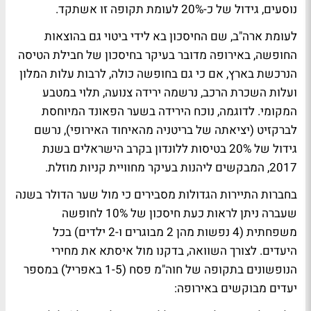
נוסעים, גידול של כ-20% לעומת תקופה זו אשתקד.
לעומת ארה"ב, שם החיסכון בא לידי ביטוי גם בהוצאות
החופשה, באירופה מדובר בעיקר בחיסכון של חבילת הטיסה
הנרכשת בארץ, אם כי גם בחופשה כולה, לרבות עלות המלון
ועלות השכרת הרכב, נרשמה ירידה צנועה, תלוי במטבע
המקומי. לדוגמה, נוכח הירידה בשער הפאונד המיוחסת
לברקזיט (יציאתה של בריטניה מהאיחוד האירופי), נרשם
גידול של 20% בטיסות ללונדון בקרב הישראלים בשנת
2017, המבקשים ליהנות בעיקר מחוויית קניות מוזלת.
בחברות התיירות הגדולות מסבירים כי מול שער הדולר בשנה
שעברה ניתן לראות כעת חיסכון של 10% לחופשה
משפחתית (4 נפשות מהן 2 מבוגרים ו-2 ילדים) בכל
היעדים. לצורך השוואה, בדקנו מול איסתא את מחירי
הנופשונים בתקופה של חוה"מ פסח (1-5 באפריל) במספר
יעדים מבוקשים באירופה: