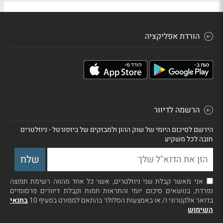
הורדת אפליקציה
הרשמה לדיוור
הירשם לסיכום היומי של שוק ההון ולמבזקים של ביזפורטל - ניוזלטרים
חובה לכל משקיע
אני מאשר קבלת שני ניוזלטרים, אשר כל אחד מהווה רשימת תפוצה
נפרדת, בנושאים סיכום יומי והתראות חמות וקבלת דיוורים פרסומיים
בדואר אלקטרוני ו/ או באמצעות הסלולר בהתאם למפורט בסעיף 10
בתנאי
השימוש