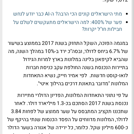
מתי הישראלים קונים הכי הרבה? ה-AI כבר יודע לנחש
פער של 400%: למה הישראלים מתעקשים לשלם על
חבילות חו"ל יקרות?
במגמה הפוכה, השקל התחזק בשנת 2017 בממוצע בשיעור
של 6.7% ביחס לדולר, ובסה"כ ירד ב-10% במהלך השנה, מה
שהביא לקיפאון בלינה במלונות בארץ למרות הגידול
בתיירות הנכנסת בשנה החולפת עקב כניסת חברות
לואו-קוסט חדשות. לפי אמיר חייק, נשיא התאחדות
המלונות "מדובר בתאונת דרכים בהילוך איטי".
על פי נתוני התאחדות המלונות, הפדיון הדולרי מתיירות
נכנסת בשנת 2017 הסתכם בכ-1.3 מיליארד דולר. לאחר
שתכננו תקציב המתבסס על שער ממוצע של לפחות 3.84
לדולר, המלונות מדווחים על הפסד הכנסות שנתי בהיקף של
כ-600 מיליון שקל. כלומר, כל ירידה של אגורה בשער הדולר