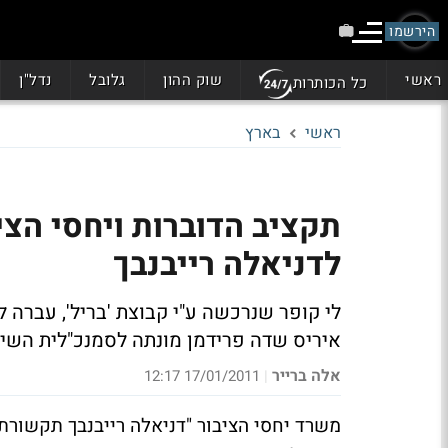
הירשמו
ראשי
שוק ההון
גלובל
נדל"ן
כל הכותרות
ראשי
בארץ
תקציב הדוברות ויחסי הצי
לדניאלה רייבנבך
לי קופר שנרכשה ע"י קבוצת 'בריל', עברה 
איריס שדה פרידמן מונתה לסמנכ"לית השיוו
אלה ברייר
17/01/2011 12:17
|
משרד יחסי הציבור "דניאלה רייבנבך תקשורת"