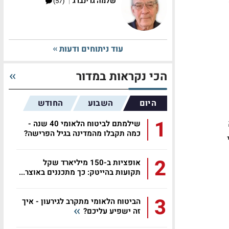
|
שלמה גרינברג
(57)
עוד ניתוחים ודעות
הכי נקראות במדור
היום
השבוע
החודש
1
שילמתם לביטוח הלאומי 40 שנה -
כמה תקבלו מהמדינה בגיל הפרישה?
2
אופציות ב-150 מיליארד שקל
תקועות בהייטק: כך מתכננים באוצר...
3
הביטוח הלאומי מתקרב לגירעון - איך
זה ישפיע עליכם?