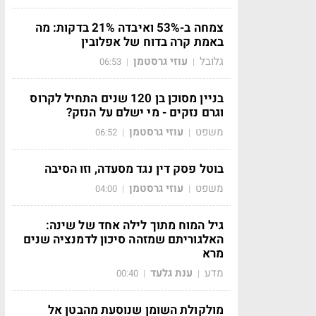
צמחה ב-53% ואיבדה 21% בדקות: מה
באמת קרה בדוח של אפלובין
גלובל
עוזי גרסטמן
06:53
|
|
בניין מסוכן בן 120 שנים התחיל לקרוס
וגרם נזקים - מי ישלם על הנזק?
משפט
עוזי גרסטמן
06:52
|
|
בוטל פסק דין נגד מסעדה, וזו הסיבה
משפט
עוזי גרסטמן
04:00
|
|
גיל המוח מתוך לילה אחד של שינה:
האלגוריתם שמזהה סיכון לדמנציה שנים
מרא
מדע
ענת גלעד
00:40
|
|
מולקולת השומן שנוסעת מהבטן אל