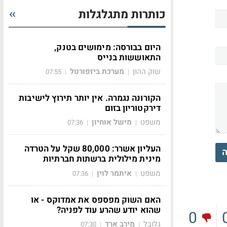
כותרות מתגלגלות
היום בבורסה: מימושים בטנק,
התאוששות בנייס
שוק ההון
מערכת ביזפורטל
07:55
|
|
הקורונה נגמרה. אין יותר תירוץ לישיבות
דירקטוריון בזום
משפט
מישל אוחיון
07:36
|
|
העליון אשרר: 80,000 שקל על הטרדה
ה
מינית מילולית ברשתות חברתיות
משפט
איתמר לוין
07:36
|
|
האם השוק מפספס את אמדוקס - או
שהוא יודע שהרע עוד לפניה?
0
גלובל
מירב ארד
07:30
|
|