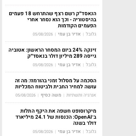
הנאסד״ק רשם רצף שהתרחש 18 פעמים
בהיסטוריה - וכך הוא נסחר אחרי
הפעמים הקודמות
גלובל
אדיר בן עמי
05/08/2026
|
|
זינקה 24% ביום המסחר הראשון: אטוביה
גייסה 289 מיליון דולר בנאסד״ק
גלובל
אדיר בן עמי
05/08/2026
|
|
הסכמה על מסלול זמני בהורמוז: מה זה
עושה למחיר החבית ולביטוח המכליות
אנרגיה ותשתיות
משה כסיף
05/08/2026
|
|
מיקרוסופט חשפה את היקף התלות
ב־OpenAI: הכנסות של 24.1 מיליארד
דולר בשנה
גלובל
אדיר בן עמי
05/08/2026
|
|