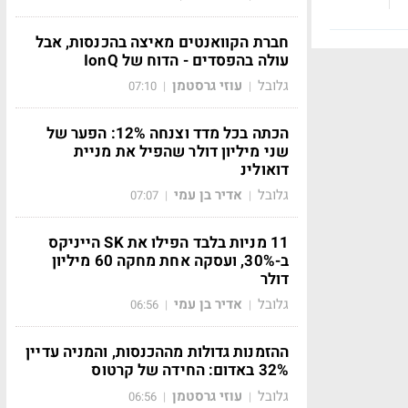
חברת הקוואנטים מאיצה בהכנסות, אבל
עולה בהפסדים - הדוח של IonQ
גלובל
עוזי גרסטמן
07:10
|
|
הכתה בכל מדד וצנחה 12%: הפער של
שני מיליון דולר שהפיל את מניית
דואולינ
גלובל
אדיר בן עמי
07:07
|
|
11 מניות בלבד הפילו את SK הייניקס
ב-30%, ועסקה אחת מחקה 60 מיליון
דולר
גלובל
אדיר בן עמי
06:56
|
|
ההזמנות גדולות מההכנסות, והמניה עדיין
32% באדום: החידה של קרטוס
גלובל
עוזי גרסטמן
06:56
|
|