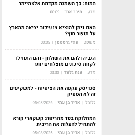
המוח: כך השמנה מקדמת אלצהיימר
מדע
מירב ארד
00:09
|
|
האם ניתן להוציא צו עיכוב יציאה מהארץ
על תושב חוץ?
משפט
עוזי גרסטמן
00:05
|
|
הגביהו להם את השולחן - והם התחילו
לקחת סיכונים מוצלחים יותר
מדע
ענת גלעד
00:03
|
|
סנדיסק עקפה את הציפיות - למשקיעים
זה לא הספיק
גלובל
אדיר בן עמי
05/08/2026
|
|
המחלוקת בפד מחריפה: קשקארי קורא
להתחיל להעלות את הריבית
גלובל
אדיר בן עמי
05/08/2026
|
|