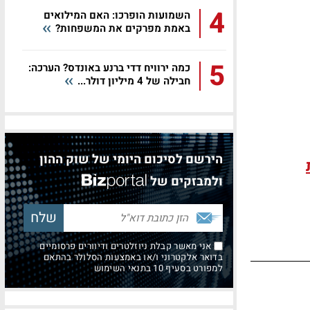
4
השמועות הופרכו: האם המילואים
באמת מפרקים את המשפחות?
5
כמה ירוויח דדי ברנע באונדס? הערכה:
חבילה של 4 מיליון דולר...
הירשם לסיכום היומי של שוק ההון
ולמבזקים של
אני מאשר קבלת ניוזלטרים ודיוורים פרסומיים
בדואר אלקטרוני ו/או באמצעות הסלולר בהתאם
למפורט בסעיף 10 בתנאי השימוש