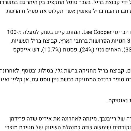
ידי קבוצת בריל. בעבר טופל התקציב בין היתר גם במשרדו
ת חברת הבת בריל פאשין אשר תקלוט את פעילות הרשת
חברת "בריל פאשין" תחזיק את מותג הג'ינסים הבריטי Lee Cooper. המותג קיים בשוק למעלה מ-100
שנה ובישראל הוא קיים כבר 15 שנה וכולל 35 חנויות הפרושות ברחבי הארץ. קבוצת בריל תעשיות
נעליים הינה בבעלות משפחת בוסקילה (33.2%), האחים גנזי (24%), פסגות (10.7%), דש אייפקס
 קבוצת בריל מחזיקה ברשת גלי, בסולוג ובנוסף, לאחרונה
 חברת סופר ברנדס המחזיקה ברשת ניין ווסט עם, אן קליין ואיזי
ה של רייבנבך, מינתה לאחרונה את איריס שדה פרידמן
הקודמים שימשה שדה כמנהלת השיווק של חטיבת מוצרי