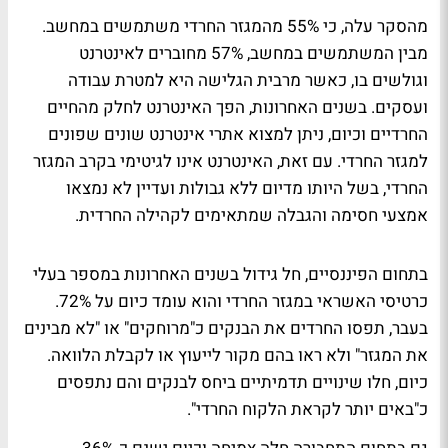
מהסקר עלה, כי 55% מהמגזר החרדי משתמשים במחשב.
מבין המשתמשים במחשב, 57% מחוברים לאינטרנט
וגולשים בו, כאשר מרבית הגלישה היא למטרת עבודה
ועסקים. בשנים האחרונות, הפך האינטרנט לחלק מהחיים
החרדיים וכיום, ניתן למצוא אתרי אינטרנט שונים שפונים
למגזר החרדי. עם זאת, האינטרנט אינו לגיטימי בקרב המגזר
החרדי, בשל היותו מדיום ללא גבולות ועדיין לא נמצאו
אמצעי חסימה והגבלה שמתאימים לקהילה החרדית.
בתחום הפיננסיים, חל גידול בשנים האחרונות במספר בעלי
כרטיסי האשראי במגזר החרדי והוא עומד כיום על 72%.
בעבר, תפסו החרדים את הבנקים כ"מרוחקים" או "לא מבינים
את המגזר" ולא ראו בהם מקור לייעוץ או לקבלת הלוואה.
כיום, חלו שינויים תדמיתיים ביחס לבנקים והם נתפסים
כ"באים יותר לקראת הלקוח החרדי".