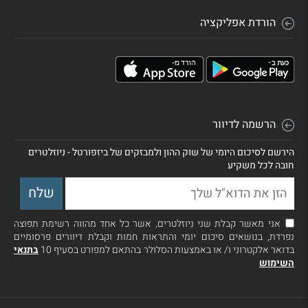
הורדת אפליקציה
הרשמה לדיוור
הירשם לסיכום היומי של שוק ההון ולמבזקים של ביזפורטל - ניוזלטרים
חובה לכל משקיע
אני מאשר קבלת שני ניוזלטרים, אשר כל אחד מהווה רשימת תפוצה
נפרדת, בנושאים סיכום יומי והתראות חמות וקבלת דיוורים פרסומיים
בדואר אלקטרוני ו/ או באמצעות הסלולר בהתאם למפורט בסעיף 10
בתנאי
השימוש