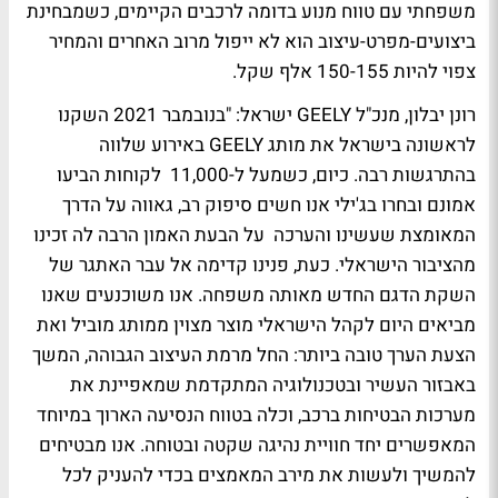
משפחתי עם טווח מנוע בדומה לרכבים הקיימים, כשמבחינת
ביצועים-מפרט-עיצוב הוא לא ייפול מרוב האחרים והמחיר
צפוי להיות 150-155 אלף שקל.
רונן יבלון, מנכ"ל GEELY ישראל: "בנובמבר 2021 השקנו
לראשונה בישראל את מותג GEELY באירוע שלווה
בהתרגשות רבה. כיום, כשמעל ל-11,000 לקוחות הביעו
אמונם ובחרו בג'ילי אנו חשים סיפוק רב, גאווה על הדרך
המאומצת שעשינו והערכה על הבעת האמון הרבה לה זכינו
מהציבור הישראלי. כעת, פנינו קדימה אל עבר האתגר של
השקת הדגם החדש מאותה משפחה. אנו משוכנעים שאנו
מביאים היום לקהל הישראלי מוצר מצוין ממותג מוביל ואת
הצעת הערך טובה ביותר: החל מרמת העיצוב הגבוהה, המשך
באבזור העשיר ובטכנולוגיה המתקדמת שמאפיינת את
מערכות הבטיחות ברכב, וכלה בטווח הנסיעה הארוך במיוחד
המאפשרים יחד חוויית נהיגה שקטה ובטוחה. אנו מבטיחים
להמשיך ולעשות את מירב המאמצים בכדי להעניק לכל