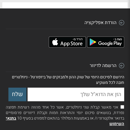
הורדת אפליקציה
הרשמה לדיוור
הירשם לסיכום היומי של שוק ההון ולמבזקים של ביזפורטל - ניוזלטרים
חובה לכל משקיע
אני מאשר קבלת שני ניוזלטרים, אשר כל אחד מהווה רשימת תפוצה
נפרדת, בנושאים סיכום יומי והתראות חמות וקבלת דיוורים פרסומיים
בדואר אלקטרוני ו/ או באמצעות הסלולר בהתאם למפורט בסעיף 10
בתנאי
השימוש