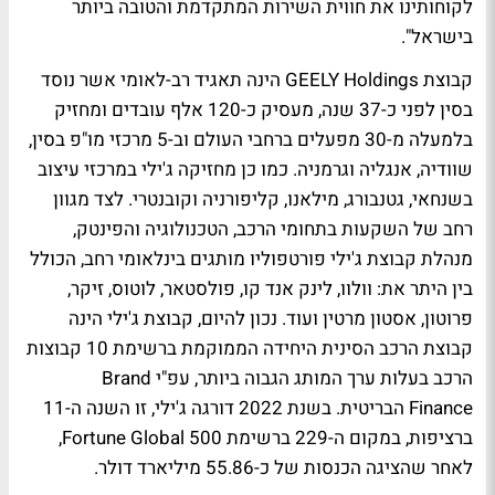
לקוחותינו את חווית השירות המתקדמת והטובה ביותר
בישראל".
קבוצת GEELY Holdings הינה תאגיד רב-לאומי אשר נוסד
בסין לפני כ-37 שנה, מעסיק כ-120 אלף עובדים ומחזיק
בלמעלה מ-30 מפעלים ברחבי העולם וב-5 מרכזי מו"פ בסין,
שוודיה, אנגליה וגרמניה. כמו כן מחזיקה ג'ילי במרכזי עיצוב
בשנחאי, גטנבורג, מילאנו, קליפורניה וקובנטרי. לצד מגוון
רחב של השקעות בתחומי הרכב, הטכנולוגיה והפינטק,
מנהלת קבוצת ג'ילי פורטפוליו מותגים בינלאומי רחב, הכולל
בין היתר את: וולוו, לינק אנד קו, פולסטאר, לוטוס, זיקר,
פרוטון, אסטון מרטין ועוד. נכון להיום, קבוצת ג'ילי הינה
קבוצת הרכב הסינית היחידה הממוקמת ברשימת 10 קבוצות
הרכב בעלות ערך המותג הגבוה ביותר, עפ"י Brand
Finance הבריטית. בשנת 2022 דורגה ג'ילי, זו השנה ה-11
ברציפות, במקום ה-229 ברשימת Fortune Global 500,
לאחר שהציגה הכנסות של כ-55.86 מיליארד דולר.