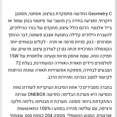
Geometry C החדשה מתמקדת בעיצוב אסתטי, מסוגנן
ויוקרתי, ומציעה בחירה בין מושבי עור סינטטי בגוון שחור או
בייז' אלגנטי. הדגם כולל עיצוב מתקדם של בורר ההילוכים,
להעברת הילוכים קלילה בתנועת אצבע פשוטה, דבר ההופך
תמרונים - כגון, פניות פרסה או חניה - לקלים ובטוחים יותר.
הקונסולה המרכזית זכתה גם כן לעדכון עיצוב מרשים, עם
תמיכה נוחה, שטח אחסון מרווח וטעינה אלחוטית של 15W
לטלפונים ניידים תאורת האווירה המשודרגת, בעלת 72
הצבעים לבחירה, מספקת אפשרויות תאורה שונות הניתנות
לקישור למצב הנהיגה ומהירות הרכב.
בחברה מסבירים כי אחת הסיבות העיקריות לשדרוג טווח
הנסיעה היא מערכת הבלימה החדשה ONEBOX שהינה
המתקדמת ביותר מסוגה. מערכת זו מבטיחה בלימה חלקה
ורציפה, עם שליטה מהירה במנוע ו-100% התאוששות
אנרגטית. המנוע החשמלי מספק 204 כוחות סוס, עוצמתי