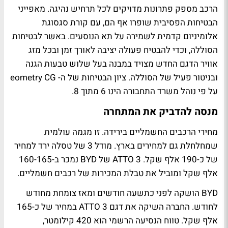
הרכב מספק פתרונות מדויקים לכל תרחיש נהיגה. מאפייני
הבטיחות הפסיבית שופרו אף הם, עם קורת סגסוגת
אלומיניום קדמית לשמירה על תא הנוסעים. באשר לבטיחות
הסוללה, וכדי להבטיח פעולה יציבה לאורך זמן ובכל מזג
אוויר הדגם החדש מצויד במבנה בעל שלוש טבעות הגנה
ובניטור פעיל של הסוללה. ציון הבטיחות של ה-
G
eometry C
על פי נוהל משרד התחבורה הינו 6 מתוך 8.
מנסה להדביק את המתחרה
מחירי הרכבים החשמליים בירידה. זו מגמה עולמית
שמחלחלת גם למחירים בארץ. מודל 3 של טסלה ירד למחיר
של כ-190 אלף שקל. 3 ATTO של BYD נמכר ב-160-165
אלף שקל ומוביל את טבלת המכירות של רכבים חשמליים.
BYD הושקה לפני כתשעה חודשים ומאז צומחת מחודש
לחודש. החברה השיקה את דגם ATTO 3 במחיר של כ-165
אלף שקל. טווח הנסיעה הרשמי הוא 420 קילומטר,