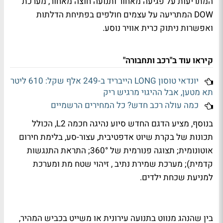
המתריעות על פגיעה מאחור ותנועה חוצה מאחור, מערכת
DOW
המתריעה על עצמים חולפים בפתיחת הדלתות
ואפשרות ניתוק כרית אוויר נוסע.
קיראו עוד ב"רכב ותחבורה"
יונדאי טוסון LONG הייבריד ב-249 אלף שקל: 610 ליטר
תא מטען, אבל ההיגוי מרגיש ריק
כמה עולה רכב חדש? כל המחירים הרשמיים
בנוסף, מציע הדגם החדש סיוע נהיגה חכמה L2, הכולל
תכונות של בקרת שיוט אדפטיבית, עצור-סע, בלימת חירום
אוטונומית; תצוגה פנורמית של 360°; התראת התנגשות
קדמית); מערכת שמירת נתיב , זיהוי שטח מת ומערכת
למניעת שכחת ילדים.
בין שהנהג מנווט בתנועה עירונית או משייט בכביש המהיר,