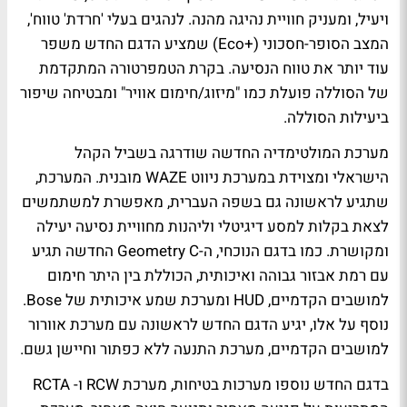
ויעיל, ומעניק חוויית נהיגה מהנה. לנהגים בעלי 'חרדת' טווח',
המצב הסופר-חסכוני (
Eco+
) שמציע הדגם החדש משפר
עוד יותר את טווח הנסיעה. בקרת הטמפרטורה המתקדמת
של הסוללה פועלת כמו "מיזוג/חימום אוויר" ומבטיחה שיפור
ביעילות הסוללה.
מערכת המולטימדיה החדשה שודרגה בשביל הקהל
הישראלי ומצוידת במערכת ניווט
WAZE
מובנית. המערכת,
שתגיע לראשונה גם בשפה העברית, מאפשרת למשתמשים
לצאת בקלות למסע דיגיטלי וליהנות מחוויית נסיעה יעילה
ומקושרת. כמו בדגם הנוכחי, ה-
Geometry C
החדשה תגיע
עם רמת אבזור גבוהה ואיכותית, הכוללת בין היתר חימום
למושבים הקדמיים, HUD ומערכת שמע איכותית של Bose.
נוסף על אלו, יגיע הדגם החדש לראשונה עם מערכת אוורור
למושבים הקדמיים, מערכת התנעה ללא כפתור וחיישן גשם.
בדגם החדש נוספו מערכות בטיחות, מערכת
RCW
ו-
RCTA