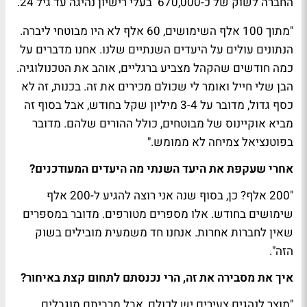
החברה לשוק של כ-670,000 בעלי רישיון נהיגה עד גיל 24.
"מתוך 100 אלף השימושים, 60 אלף לא היו מבוטחי ליברה.
הנתונים עולים על היעדים השנתיים שלנו. אחנו מדברים על
כמה חודשים שהקהל מצביע ברגליים, אוהב את הטכנולוגיה.
הבן שלי חייל ואומר לי שכולם מכירים את זה. בכנות, זה לא
כסף גדול, מדובר על 3-4 מיליון שקל בחודש, אבל בסוף זה
מביא אוקיינוס של מבוטחים, כולל ההורים שלהם. מדובר
בפוטנציאל צמיחה לא ממומש."
אחרי שעקפת את היעד השנתי מה היעדים המעודכנים?
"200 אלף? כן, בסוף שנה אני רוצה להגיע ל-200 אלף
שימושים בחודש. אלו מספרים מטורפים. מדובר במספרים
שאין לחברות אחרות. אנחנו חד משמעית מובילים בשוק
הזה".
איך את מסבירה את זה, הרי נכנסתם לתחום קצת באיחור?
"מוצר לנהגים צעירים יש לכולם, אבל מרביתם מוגבלים.