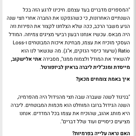
"המספרים מדברים בעד עצמם. חיכינו לרגע הזה בכל
השנתיים האחרונות, כי כשהנפקנו את החברה אחרי חצי שנה
הגיע משבר הרכב, ככה שלא הצלחנו לקצור את הפירות וזה
היה מבאס. עכשיו אנחנו רבעון רביעי מציגים צמיחה. המודל
העסקי מוכיח את עצמו, מבחינת איכות המבוטחים ו-Loss
Ratio (שיעור כיסוי הנזקים, א"ג). מה שנשאר לנו הוא
להשאיר את המודל ולצמוח ממנו", מסבירה
אתי אלישקוב,
מייסדת ומנכ"לית ליברה בראיון לביזפורטל
.
איך באמת צומחים מכאן?
"בניגוד לשנה שעברה שבה חצי מהגידול היה מהפרמיה,
השנה הגידול ברובו המוחלט הוא מכמות המבוטחים. ליברה
היא מותג אהוב, שהוכיח את עצמו בכל המדדים. אנחנו
מציעים כיסויים ועוד שלל דברים".
האם נראה עלייה בפרמיות?